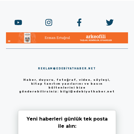
REKLAM@EDEBIYATHABER.NET
Haber, duyuru, fotoğraf, video, söyleşi,
kitap tanıtım yazılarını ve basın
bültenlerini bize
gönderebilirsiniz:
bilgi@edebiyathaber.net
Yeni haberleri günlük tek posta
ile alın: