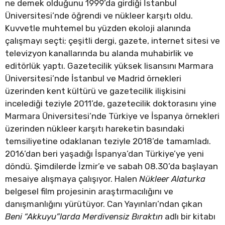
ne demek olduğunu 1999’da girdiği İstanbul
Üniversitesi’nde öğrendi ve nükleer karşıtı oldu.
Kuvvetle muhtemel bu yüzden ekoloji alanında
çalışmayı seçti; çeşitli dergi, gazete, internet sitesi ve
televizyon kanallarında bu alanda muhabirlik ve
editörlük yaptı. Gazetecilik yüksek lisansını Marmara
Üniversitesi’nde İstanbul ve Madrid örnekleri
üzerinden kent kültürü ve gazetecilik ilişkisini
incelediği teziyle 2011’de, gazetecilik doktorasını yine
Marmara Üniversitesi’nde Türkiye ve İspanya örnekleri
üzerinden nükleer karşıtı hareketin basındaki
temsiliyetine odaklanan teziyle 2018’de tamamladı.
2016’dan beri yaşadığı İspanya’dan Türkiye’ye yeni
döndü. Şimdilerde İzmir’e ve sabah 08.30’da başlayan
mesaiye alışmaya çalışıyor. Halen
Nükleer Alaturka
belgesel film projesinin araştırmacılığını ve
danışmanlığını yürütüyor. Can Yayınları’ndan çıkan
Beni “Akkuyu”larda Merdivensiz Bıraktın
adlı bir kitabı