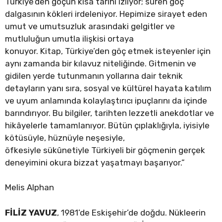
Türkiye’den göçün kısa tarihi izliyor; süren göç
dalgasının kökleri irdeleniyor. Hepimize sirayet eden
umut ve umutsuzluk arasındaki gelgitler ve
mutluluğun umutla ilişkisi ortaya
konuyor. Kitap, Türkiye’den göç etmek isteyenler için
aynı zamanda bir kılavuz niteliğinde. Gitmenin ve
gidilen yerde tutunmanın yollarına dair teknik
detayların yanı sıra, sosyal ve kültürel hayata katılım
ve uyum anlamında kolaylaştırıcı ipuçlarını da içinde
barındırıyor. Bu bilgiler, tarihten lezzetli anekdotlar ve
hikâyelerle tamamlanıyor. Bütün çıplaklığıyla, iyisiyle
kötüsüyle, hüznüyle neşesiyle,
öfkesiyle sükûnetiyle Türkiyeli bir göçmenin gerçek
deneyimini okura bizzat yaşatmayı başarıyor.”
Melis Alphan
FİLİZ YAVUZ
, 1981’de Eskişehir’de doğdu. Nükleerin