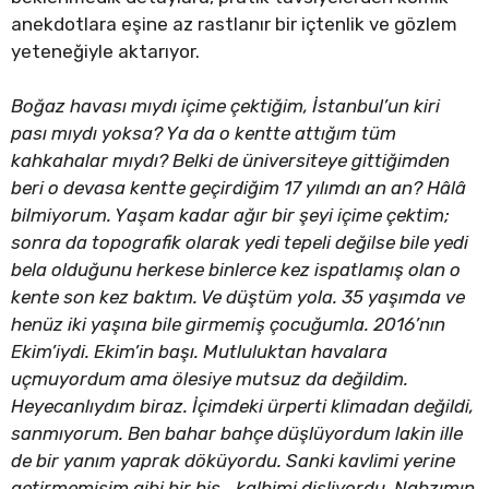
anekdotlara eşine az rastlanır bir içtenlik ve gözlem
yeteneğiyle aktarıyor.
Boğaz havası mıydı içime çektiğim, İstanbul’un kiri
pası mıydı yoksa? Ya da o kentte attığım tüm
kahkahalar mıydı? Belki de üniversiteye gittiğimden
beri o devasa kentte geçirdiğim 17 yılımdı an an? Hâlâ
bilmiyorum. Yaşam kadar ağır bir şeyi içime çektim;
sonra da topografik olarak yedi tepeli değilse bile yedi
bela olduğunu herkese binlerce kez ispatlamış olan o
kente son kez baktım. Ve düştüm yola. 35 yaşımda ve
henüz iki yaşına bile girmemiş çocuğumla. 2016’nın
Ekim’iydi. Ekim’in başı. Mutluluktan havalara
uçmuyordum ama ölesiye mutsuz da değildim.
Heyecanlıydım biraz. İçimdeki ürperti klimadan değildi,
sanmıyorum. Ben bahar bahçe düşlüyordum lakin ille
de bir yanım yaprak döküyordu. Sanki kavlimi yerine
getirmemişim gibi bir his… kalbimi dişliyordu. Nabzımın