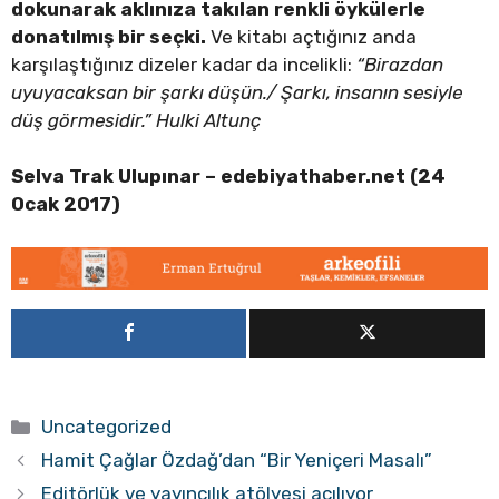
dokunarak aklınıza takılan renkli öykülerle
donatılmış bir seçki.
Ve kitabı açtığınız anda
karşılaştığınız dizeler kadar da incelikli:
“Birazdan
uyuyacaksan bir şarkı düşün./ Şarkı, insanın sesiyle
düş görmesidir.” Hulki Altunç
Selva Trak Ulupınar –
edebiyathaber.net (24
Ocak 2017)
Kategoriler
Uncategorized
Hamit Çağlar Özdağ’dan “Bir Yeniçeri Masalı”
Editörlük ve yayıncılık atölyesi açılıyor