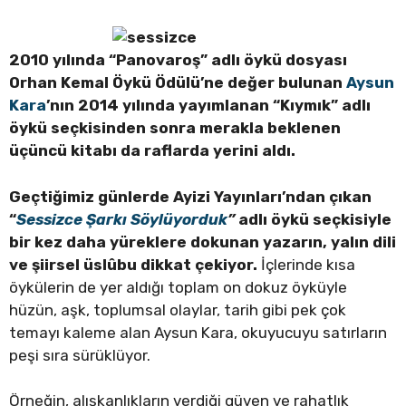
2010 yılında “Panovaroş” adlı öykü dosyası
Orhan Kemal Öykü Ödülü’ne değer bulunan
Aysun
Kara
’nın 2014 yılında yayımlanan “Kıymık” adlı
öykü seçkisinden sonra merakla beklenen
üçüncü kitabı da raflarda yerini aldı.
Geçtiğimiz günlerde Ayizi Yayınları’ndan çıkan
“
Sessizce Şarkı Söylüyorduk
”
adlı öykü seçkisiyle
bir kez daha yüreklere dokunan yazarın, yalın dili
ve şiirsel üslûbu dikkat çekiyor.
İçlerinde kısa
öykülerin de yer aldığı toplam on dokuz öyküyle
hüzün, aşk, toplumsal olaylar, tarih gibi pek çok
temayı kaleme alan Aysun Kara, okuyucuyu satırların
peşi sıra sürüklüyor.
Örneğin, alışkanlıkların verdiği güven ve rahatlık