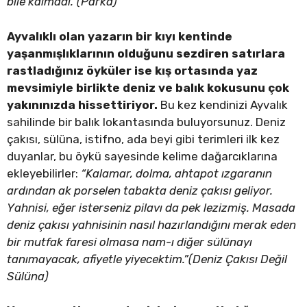
bile kalmadı.”(Parka)
Ayvalıklı olan yazarın bir kıyı kentinde
yaşanmışlıklarının olduğunu sezdiren satırlara
rastladığınız öyküler ise kış ortasında yaz
mevsimiyle birlikte deniz ve balık kokusunu çok
yakınınızda hissettiriyor.
Bu kez kendinizi Ayvalık
sahilinde bir balık lokantasında buluyorsunuz. Deniz
çakısı, sülüna, istifno, ada beyi gibi terimleri ilk kez
duyanlar, bu öykü sayesinde kelime dağarcıklarına
ekleyebilirler:
“Kalamar, dolma, ahtapot ızgaranın
ardından ak porselen tabakta deniz çakısı geliyor.
Yahnisi, eğer isterseniz pilavı da pek lezizmiş. Masada
deniz çakısı yahnisinin nasıl hazırlandığını merak eden
bir mutfak faresi olmasa nam-ı diğer sülünayı
tanımayacak, afiyetle yiyecektim.”(Deniz Çakısı Değil
Sülüna)