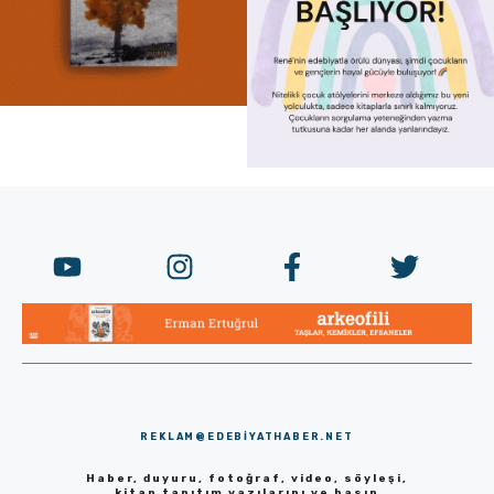
REKLAM@EDEBIYATHABER.NET
Haber, duyuru, fotoğraf, video, söyleşi,
kitap tanıtım yazılarını ve basın