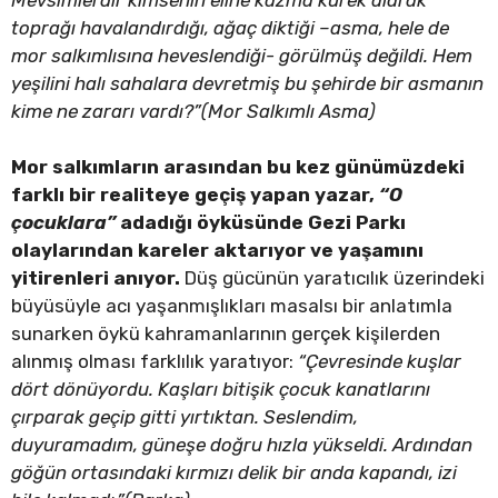
toprağı havalandırdığı, ağaç diktiği –asma, hele de
mor salkımlısına heveslendiği- görülmüş değildi. Hem
yeşilini halı sahalara devretmiş bu şehirde bir asmanın
kime ne zararı vardı?”(Mor Salkımlı Asma)
Mor salkımların arasından bu kez günümüzdeki
farklı bir realiteye geçiş yapan yazar,
“O
çocuklara”
adadığı öyküsünde Gezi Parkı
olaylarından kareler aktarıyor ve yaşamını
yitirenleri anıyor.
Düş gücünün yaratıcılık üzerindeki
büyüsüyle acı yaşanmışlıkları masalsı bir anlatımla
sunarken öykü kahramanlarının gerçek kişilerden
alınmış olması farklılık yaratıyor:
“Çevresinde kuşlar
dört dönüyordu. Kaşları bitişik çocuk kanatlarını
çırparak geçip gitti yırtıktan. Seslendim,
duyuramadım, güneşe doğru hızla yükseldi. Ardından
göğün ortasındaki kırmızı delik bir anda kapandı, izi