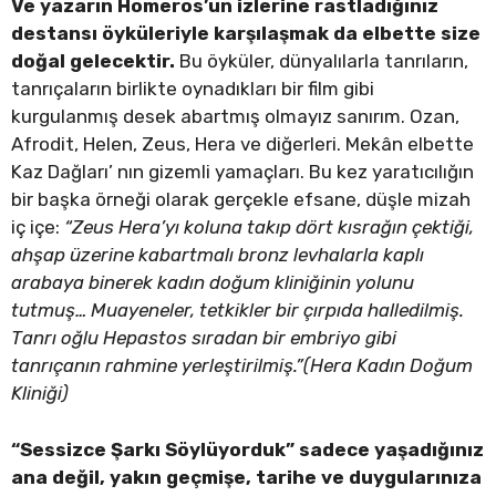
Ve yazarın Homeros’un izlerine rastladığınız
destansı öyküleriyle karşılaşmak da elbette size
doğal gelecektir.
Bu öyküler, dünyalılarla tanrıların,
tanrıçaların birlikte oynadıkları bir film gibi
kurgulanmış desek abartmış olmayız sanırım. Ozan,
Afrodit, Helen, Zeus, Hera ve diğerleri. Mekân elbette
Kaz Dağları’ nın gizemli yamaçları. Bu kez yaratıcılığın
bir başka örneği olarak gerçekle efsane, düşle mizah
iç içe:
“Zeus Hera’yı koluna takıp dört kısrağın çektiği,
ahşap üzerine kabartmalı bronz levhalarla kaplı
arabaya binerek kadın doğum kliniğinin yolunu
tutmuş… Muayeneler, tetkikler bir çırpıda halledilmiş.
Tanrı oğlu Hepastos sıradan bir embriyo gibi
tanrıçanın rahmine yerleştirilmiş.”(Hera Kadın Doğum
Kliniği)
“Sessizce Şarkı Söylüyorduk” sadece yaşadığınız
ana değil, yakın geçmişe, tarihe ve duygularınıza