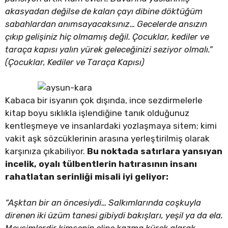
akasyadan değilse de kalan çayı dibine döktüğüm
sabahlardan anımsayacaksınız… Gecelerde ansızın
çıkıp gelişiniz hiç olmamış değil. Çocuklar, kediler ve
taraça kapısı yalın yürek geleceğinizi seziyor olmalı.”
(Çocuklar, Kediler ve Taraça Kapısı)
Kabaca bir isyanın çok dışında, ince sezdirmelerle
kitap boyu sıklıkla işlendiğine tanık olduğunuz
kentleşmeye ve insanlardaki yozlaşmaya sitem; kimi
vakit aşk sözcüklerinin arasına yerleştirilmiş olarak
karşınıza çıkabiliyor.
Bu noktada satırlara yansıyan
incelik, oyalı tülbentlerin hatırasının insanı
rahatlatan serinliği misali iyi geliyor:
“Aşktan bir an öncesiydi… Salkımlarında coşkuyla
direnen iki üzüm tanesi
gibiydi bakışları, yeşil ya da ela.
Mevsimlerdir kimsenin eline kazma kürek alarak