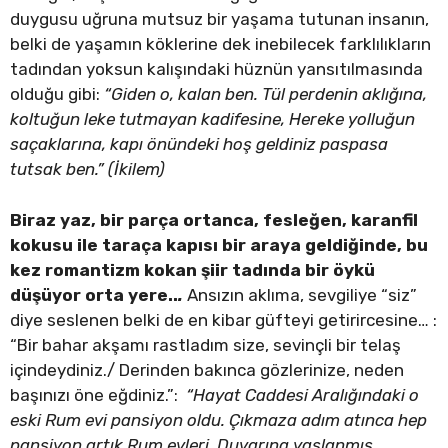
duygusu uğruna mutsuz bir yaşama tutunan insanın,
belki de yaşamın köklerine dek inebilecek farklılıkların
tadından yoksun kalışındaki hüznün yansıtılmasında
olduğu gibi:
“Giden o, kalan ben. Tül perdenin aklığına,
koltuğun leke tutmayan kadifesine, Hereke yolluğun
saçaklarına, kapı önündeki hoş geldiniz paspasa
tutsak ben.” (İkilem)
Biraz yaz, bir parça ortanca, fesleğen, karanfil
kokusu ile taraça kapısı bir araya geldiğinde, bu
kez romantizm kokan şiir tadında bir öykü
düşüyor orta yere..
.
Ansızın aklıma, sevgiliye “siz”
diye seslenen belki de en kibar güfteyi getirircesine… :
“Bir bahar akşamı rastladım size, sevinçli bir telaş
içindeydiniz./ Derinden bakınca gözlerinize, neden
başınızı öne eğdiniz.”:
“Hayat Caddesi Aralığındaki o
eski Rum evi pansiyon oldu. Çıkmaza adım atınca hep
pansiyon artık Rum evleri. Duvarına yaslanmış