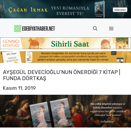
İçeriğe
atla
Menü
AYŞEGÜL DEVECIOĞLU’NUN ÖNERDIĞI 7 KITAP |
FUNDA DÖRTKAŞ
Kasım 11, 2019