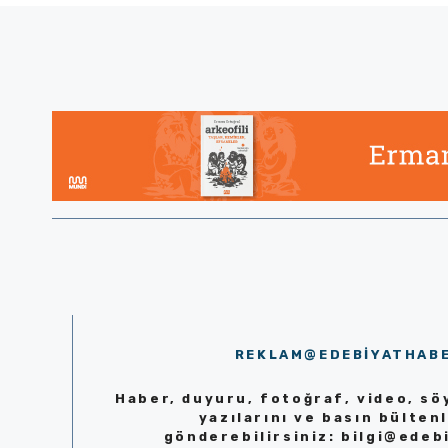
REKLAM@EDEBIYATHAB
Haber, duyuru, fotoğraf, video, söy
yazılarını ve basın bültenl
gönderebilirsiniz:
bilgi@edeb