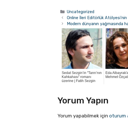
Kategoriler
Uncategorized
Online İleri Editörlük Atölyesi’nin 
Modern dünyanın yağmasında hay
Sedat Sezgin’in "Tanrı’nın
Eda Albayrak'a
Kahkahası" romanı
Mehmet Özçat
üzerine | Fatih Sezgin
Yorum Yapın
Yorum yapabilmek için
oturum 