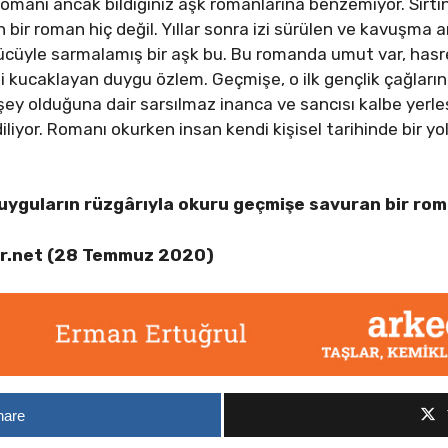
omanı ancak bildiğiniz aşk romanlarına benzemiyor. Sırtın
bir roman hiç değil. Yıllar sonra izi sürülen ve kavuşma 
gücüyle sarmalamış bir aşk bu. Bu romanda umut var, hasr
 kucaklayan duygu özlem. Geçmişe, o ilk gençlik çağların
 şey olduğuna dair sarsılmaz inanca ve sancısı kalbe yer
iliyor. Romanı okurken insan kendi kişisel tarihinde bir yol
uyguların rüzgârıyla okuru geçmişe savuran bir ro
r.net (28 Temmuz 2020)
hare