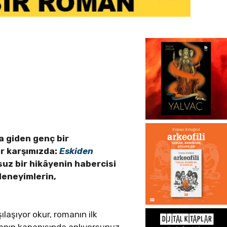
a giden genç bir
ar karşımızda:
Eskiden
uz bir hikâyenin habercisi
deneyimlerin,
laşıyor okur, romanın ilk