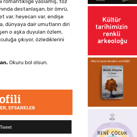
ı romantikliğe yaslamış, toz
anında destanlaşan, bir ömrü,
et var, heyecan var, endişe
a, dünyaya dair umutların diri
leşen o aşka duyulan özlem,
culuğa çıkıyor, özlediklerini
man.
Okuru bol olsun.
Tweet