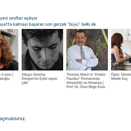
yeni sınıfları açılıyor
atta kalmayı başaran son gerçek “büyü” belki de
 4 soru |
Altyazı Sinema
Thomas Mann’ın “Doktor
Öykü: Gündüz
aloğlu
Dergisi'nin Eylül sayısı
Faustus” Romanında
Melek Koç
çıktı
Alman(lık) ve Almanya |
Prof. Dr. Onur Bilge Kula
açmalısınız
.