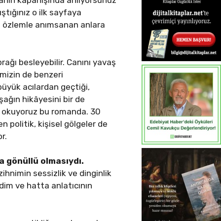
anın kapanışında anlıyorsunuz
ştığınız o ilk sayfaya
o özlemle anımsanan anlara
ağı besleyebilir. Canını yavaş
imizin de benzeri
büyük acılardan geçtiği,
şağın hikâyesini bir de
ni okuyoruz bu romanda. 30
n politik, kişisel gölgeler de
r.
 gönüllü olmasıydı.
ihnimin sessizlik ve dinginlik
dim ve hatta anlatıcının