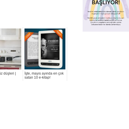
 düşleri |
İşte, mayıs ayında en çok
satan 10 e-kitap!