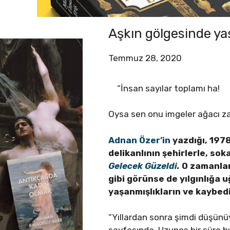
Aşkın gölgesinde ya
Temmuz 28, 2020
“İnsan sayılar toplamı ha!
Oysa sen onu imgeler ağacı z
Adnan Özer’in
yazdığı, 1978
delikanlının şehirlerle, so
Gelecek Güzeldi
.
O zamanlar
gibi görünse de yılgınlığa 
yaşanmışlıkların ve kaybedi
“Yıllardan sonra şimdi düşünüy