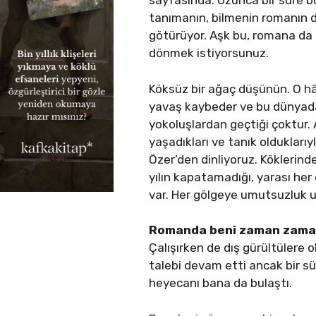
sayfasında. Uzunca bir süre 
tanımanın, bilmenin romanın di
götürüyor. Aşk bu, romana da
dönmek istiyorsunuz.
Köksüz bir ağaç düşünün. O hâl
yavaş kaybeder ve bu dünyadaki
yokoluşlardan geçtiği çoktur. 
yaşadıkları ve tanık oldukları
Özer’den dinliyoruz. Köklerin
yılın kapatamadığı, yarası her 
var. Her gölgeye umutsuzluk u
Romanda beni zaman zaman y
Çalışırken de dış gürültülere 
talebi devam etti ancak bir s
heyecanı bana da bulaştı.