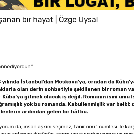
şanan bir hayat | Özge Uysal
annediyordun.”
 yılında İstanbul’dan Moskova’ya, oradan da Küba’y
kaklarla olan derin sohbetiyle şekillenen bir roman v
 Küba’ya gitmek olacak iş değil. Romanın ismi umuts
uğramışlık yok bu romanda. Kabullenmişlik var belki: 
lenlerin ardından gelen bir hâl bu.
orum da, insan aşkını seçmez, tanır onu.” cümlesi ile karşı