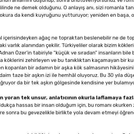
bunun anlamını düşünüp, sonra unutuveriyorsunuz ve rom
linde ne demek olduğunu. O anlayış anı, sizi romanla tanı
 okura da kendi kuyruğunu yutturuyor; yeniden en başa, 
 içerisindeyken ağaç ne topraktan beslenebilir ne de topr
 varlık alanından çekilir. Türkiyeliler olarak bizim kökler
Adnan Özer’in tabiriyle “küçük ve sıradan” insanların bile 
yla köklerini zehirleyen ve bu tanıklıktan kaçamayan bir ku
den koparılan bir adamın bir aşka kök salmasının hikâyesi
daim taze bir aşkın izi ile hemhâl oluyoruz. Bu 30 yıla düşe
ğruyor da bir tek aşkın gölgesinde kendisine yer bulamıyo
oran tek unsur, anlatıcının okurla laflamaya fazla
oldukça hassas bir insan olduğum için, bu romanı okurken z
üre sonra bu gevezelikle birlikte yola devam etmeyi öğren