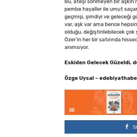
Bu, ateşi sönmeyen bir aşkın r
pembe hayaller ile umut saçan 
geçmişi, şimdiyi ve geleceği 
var, aşk var ama bence hepsini
olduğu, değiştirilebilecek çok
Özer’in her bir satırında hissed
anımsıyor.
Eskiden Gelecek Güzeldi, d
Özge Uysal –
edebiyathabe
S