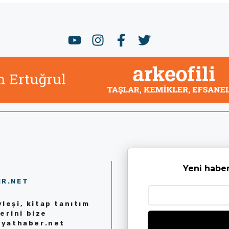
Yeni haber
ER.NET
leşi, kitap tanıtım
erini bize
iyathaber.net