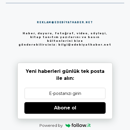
REKLAM@EDEBIYATHABER.NET
Haber, duyuru, fotoğraf, video, söyleşi,
kitap tanıtım yazılarını ve basın
bültenlerini bize
gönderebilirsiniz:
bilgi@edebiyathaber.net
Yeni haberleri günlük tek posta
ile alın:
Abone ol
Powered by