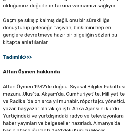
olduğumuz değerlerin farkına varmamızı sağlıyor.
Geçmişe sıkışıp kalmış değil, onu bir sürekliliğe
dönüştürüp geleceğe taşıyan, birikimini hep en
gençlere devretmeye hazır bir bilgeliğin sözleri bu
kitapta anlatılanlar.
Tadımlık>>>
Altan Öymen hakkında
Altan Öymen 1932’de doğdu. Siyasal Bilgiler Fakültesi
mezunu.Ulus’ta, Akşam’da, Cumhuriyet’te, Milliyet’te
ve Radikal’de onlarca yıl muhabir, röportajcı, yönetici,
yazar, başyazar olarak çalıştı. Anka Ajansı’nı kurdu.
Yurtiçindeki ve yurtdışındaki radyo ve televizyonlara
haber yayınları ve belgeseller hazırladı. Almanya’da
basın ataşeliği yaptı. 1961’deki Kurucu Meclis