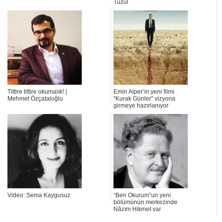
Tüzül
Tittire tittire okumalık! |
Emin Alper’in yeni filmi
Mehmet Özçataloğlu
"Kurak Günler" vizyona
girmeye hazırlanıyor
Video: Sema Kaygusuz
“Ben Okurum”un yeni
bölümünün merkezinde
Nâzım Hikmet var