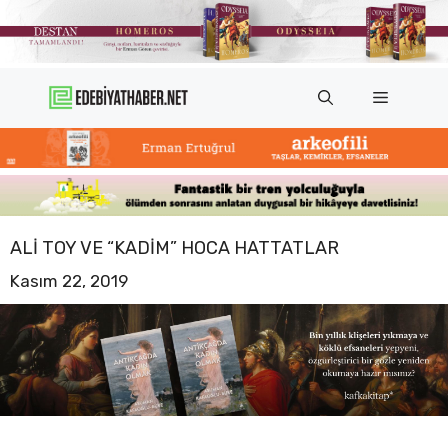
İçeriğe
atla
Menü
ALI TOY VE “KADIM” HOCA HATTATLAR
Kasım 22, 2019