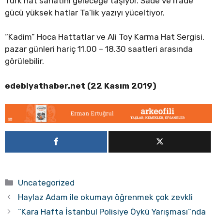
Türk hat sanatını geleceğe taşıyor. Sade ve ifade
gücü yüksek hatlar Ta’lik yazıyı yüceltiyor.
“Kadim” Hoca Hattatlar ve Ali Toy Karma Hat Sergisi,
pazar günleri hariç 11.00 – 18.30 saatleri arasında
görülebilir.
edebiyathaber.net (22 Kasım 2019)
Kategoriler
Uncategorized
Haylaz Adam ile okumayı öğrenmek çok zevkli
“Kara Hafta İstanbul Polisiye Öykü Yarışması”nda