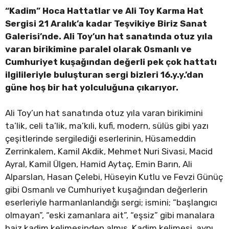
“Kadim” Hoca Hattatlar ve Ali Toy Karma Hat
Sergisi 21 Aralık’a kadar Teşvikiye Biriz Sanat
Galerisi’nde. Ali Toy’un hat sanatında otuz yıla
varan birikimine paralel olarak Osmanlı ve
Cumhuriyet kuşağından değerli pek çok hattatı
ilgilileriyle buluşturan sergi bizleri 16.y.y.’dan
güne hoş bir hat yolculuğuna çıkarıyor.
Ali Toy’un hat sanatında otuz yıla varan birikimini
ta’lik, celi ta’lik, ma’kıli, kufi, modern, sülüs gibi yazı
çeşitlerinde sergilediği eserlerinin, Hüsameddin
Zerrinkalem, Kamil Akdik, Mehmet Nuri Sivasi, Macid
Ayral, Kamil Ülgen, Hamid Aytaç, Emin Barın, Ali
Alparslan, Hasan Çelebi, Hüseyin Kutlu ve Fevzi Günüç
gibi Osmanlı ve Cumhuriyet kuşağından değerlerin
eserleriyle harmanlanlandığı sergi; ismini; “başlangıcı
olmayan”, “eski zamanlara ait”, “eşsiz” gibi manalara
haiz kadim kelimesinden almış. Kadim kelimesi, aynı