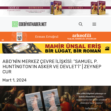
İçeriğe
atla
Menü
ABD’NIN MERKEZ ÇEVRE ILIŞKISI: “SAMUEL P.
HUNTINGTON’IN ASKER VE DEVLET’I” | ZEYNEP
CUR
Mart 1, 2024