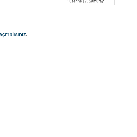
üzerine | 7. Samuray
açmalısınız
.