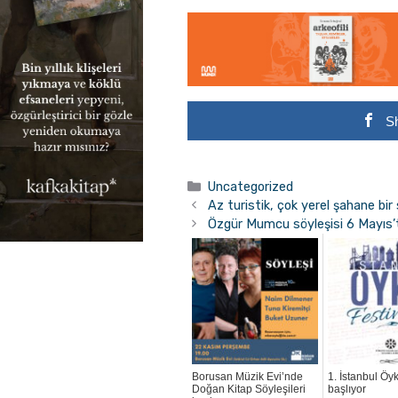
S
Kategoriler
Uncategorized
Az turistik, çok yerel şahane bi
Özgür Mumcu söyleşisi 6 Mayıs’
Borusan Müzik Evi’nde
1. İstanbul Öyk
Doğan Kitap Söyleşileri
başlıyor