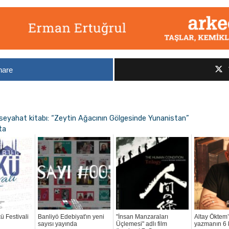
hare
r seyahat kitabı: “Zeytin Ağacının Gölgesinde Yunanistan”
ta
ü Festivali
Banliyö Edebiyat'ın yeni
"İnsan Manzaraları
Altay Öktem
sayısı yayında
Üçlemesi" adlı film
yazmanın 6 k