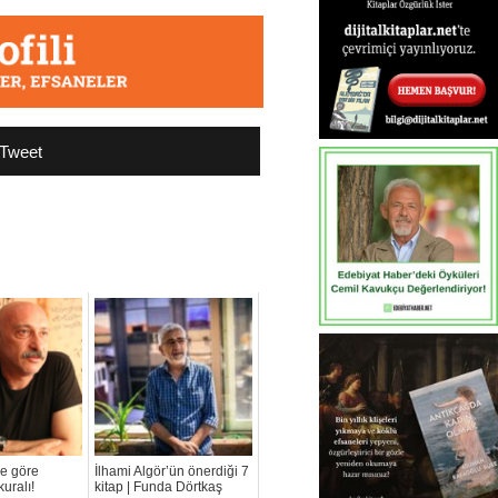
Tweet
’e göre
İlhami Algör’ün önerdiği 7
uralı!
kitap | Funda Dörtkaş