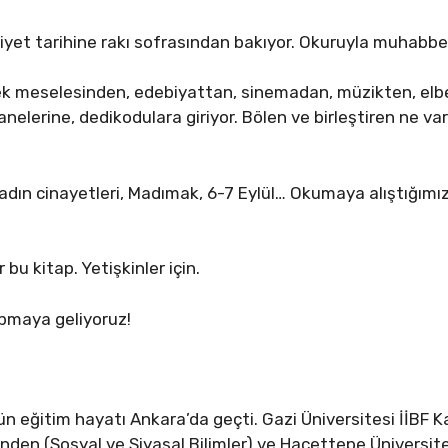
iyet tarihine rakı sofrasından bakıyor. Okuruyla muhabbet
ek meselesinden, edebiyattan, sinemadan, müzikten, elbet
nelerine, dedikodulara giriyor. Bölen ve birleştiren ne va
kadın cinayetleri, Madımak, 6-7 Eylül… Okumaya alıştığımız 
u kitap. Yetişkinler için.
apmaya geliyoruz!
n eğitim hayatı Ankara’da geçti. Gazi Üniversitesi İİB
nden (Sosyal ve Siyasal Bilimler) ve Hacettepe Üniversite