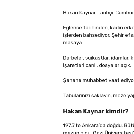
Hakan Kaynar, tarihçi. Cumhur
Eğlence tarihinden, kadın erk
işlerden bahsediyor. Şehir efsa
masaya.
Darbeler, suikastlar, idamlar, 
işaretleri canlı, dosyalar açık.
Şahane muhabbet vaat ediyor b
Tabularınızı saklayın, meze y
Hakan Kaynar kimdir?
1975’te Ankara’da doğdu. Bütü
mezun oldu. Gazi Üniversitesi’