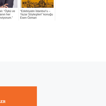
lı: “Öykü ve
“Edebiyatın İstanbul’u –
anın her
Yazar Söyleşileri” konuğu
eviyorum.”
Esen Özman