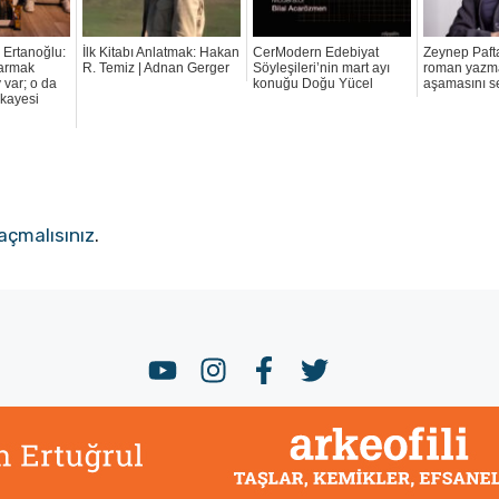
 Ertanoğlu:
İlk Kitabı Anlatmak: Hakan
CerModern Edebiyat
Zeynep Pafta
tarmak
R. Temiz | Adnan Gerger
Söyleşileri’nin mart ayı
roman yazm
y var; o da
konuğu Doğu Yücel
aşamasını s
ikayesi
açmalısınız
.