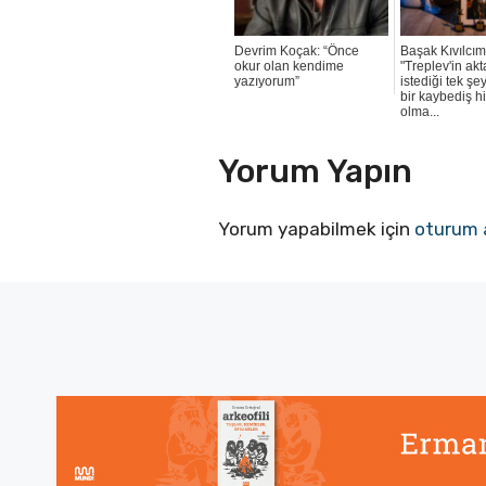
Devrim Koçak: “Önce
Başak Kıvılcım
okur olan kendime
"Treplev'in ak
yazıyorum”
istediği tek şe
bir kaybediş h
olma...
Yorum Yapın
Yorum yapabilmek için
oturum 