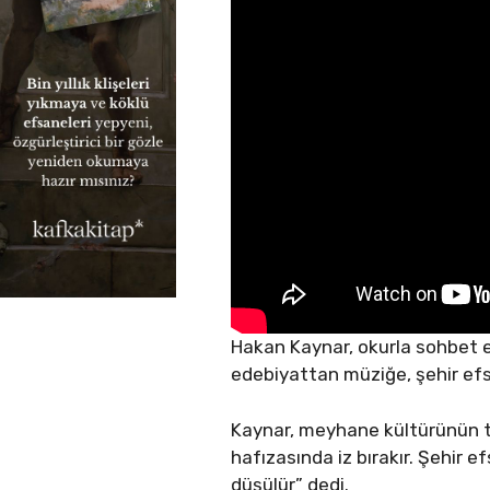
Hakan Kaynar, okurla sohbet e
edebiyattan müziğe, şehir efs
Kaynar, meyhane kültürünün t
hafızasında iz bırakır. Şehir 
düşülür” dedi.