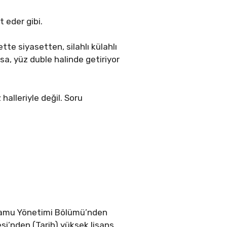
 eder gibi.
te siyasetten, silahlı külahlı
rsa, yüz duble halinde getiriyor
halleriyle değil. Soru
F Kamu Yönetimi Bölümü’nden
si’nden (Tarih) yüksek lisans