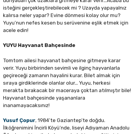
dünyadan çok uzaklara gitmeye karar verir…Acaba bu
isteğini gerçekleştirebilecek mi ? Uzayda yapayalnız
kalırsa neler yapar? Evine dönmesi kolay olur mu?
Yuyu’nun nefes kesen bu serüvenine eşlik etmek için
acele edin!
YUYU Hayvanat Bahçesinde
Tomtom ailesi hayvanat bahçesine gitmeye karar
verir. Yuyu birbirinden sevimli ve ilginç hayvanlarla
geçireceği zamanın hayalini kurar. Bilet almak için
sıraya girdiklerinde olanlar olur… Yuyu, herkesi
merakta bırakacak bir maceraya çoktan atılmıştır bile!
Hayvanat bahçesinde yaşananlara
inanamayacaksınız!
Yusuf Çopur
, 1984’te Gaziantep’te doğdu.
İlköğrenimini İncirli Köyü’nde, liseyi Adıyaman Anadolu