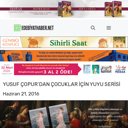
İçeriğe
atla
Menü
YUSUF ÇOPUR’DAN ÇOCUKLAR IÇIN YUYU SERISI
Haziran 21, 2016