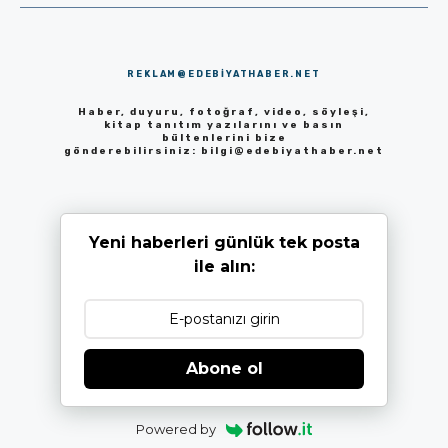
REKLAM@EDEBIYATHABER.NET
Haber, duyuru, fotoğraf, video, söyleşi,
kitap tanıtım yazılarını ve basın
bültenlerini bize
gönderebilirsiniz:
bilgi@edebiyathaber.net
Yeni haberleri günlük tek posta
ile alın:
Abone ol
Powered by