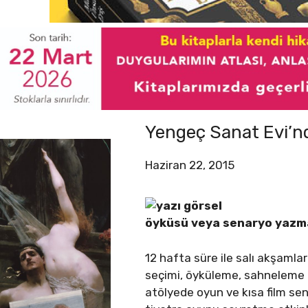
Yengeç Sanat Evi’nd
Haziran 22, 2015
öyküsü veya senaryo yazmak 
12 hafta süre ile salı akşamlar
seçimi, öyküleme, sahneleme k
atölyede oyun ve kısa film sena