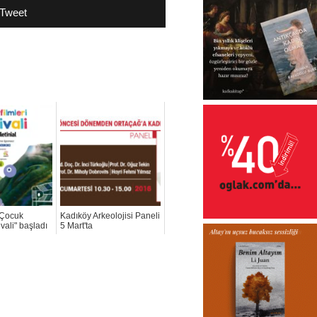
Tweet
"Çocuk
Kadıköy Arkeolojisi Paneli
ivali" başladı
5 Mart'ta