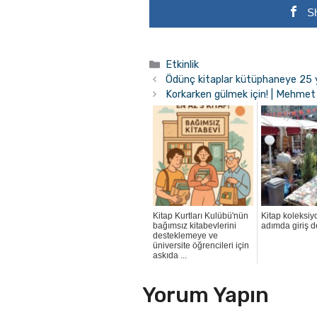
S
Kategoriler
Etkinlik
Ödünç kitaplar kütüphaneye 25 yı
Korkarken gülmek için! | Mehmet
Kitap Kurtları Kulübü'nün
Kitap koleksi
bağımsız kitabevlerini
adımda giriş d
desteklemeye ve
üniversite öğrencileri için
askıda ...
Yorum Yapın