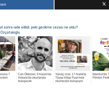
hare
l sonra iade edildi, peki gecikme cezası ne oldu?
 Özçataloğlu
yonuna 7
Can Öktemer, 9 Kasım'da
Yalvaç Ural, 17 Aralık'ta
İstanbul'da 
ersleri
Ankara'da okurlarıyla
Tüyap Kitap Fuarı'nda
Filmleri Fest
buluşacak
okurlarıyla buluşuyor