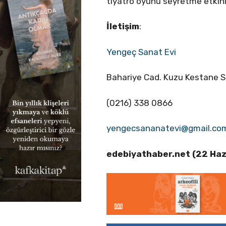
tiyatro oyunu seyretme etkinli
İletişim
:
Yengeç Sanat Evi
Bahariye Cad. Kuzu Kestane So
(0216) 338 0866
yengecsananatevi@gmail.co
edebiyathaber.net (22 Haz