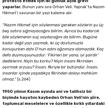
protesto etmek için iki günlük açlık grevi
yaparlar.
Bunun yanı sıra Orhan Veli, Yaprak’ta Nazım
Hikmet’i savunan bir yazı kaleme alır.
“Nazım Hikmet için söylenmesi gereken sözlerin şu üç
beş satıra sığmayacağını bilirim. Ayrıca bu kadarcık
bile söylemenin suç sayılacağını da bilirim. Bugüne
kadar değil yazı yazmak, iki üç dostumuzla
konuşurken dahi O’nun adını ağzımıza alamazdık. Kaç
defa duymuşsunuzdur: ‘Fikirleri bir yana, iyi şairdir’
dediklerini. Niçin bu korku? Niçin insanı fikrinden
ayırmak arzusu? İnsan, fikriyle bir bütündür. İnsan,
insanlar içinde yaşadıkça fikrinden dolayı mahkûm
olmaz.”
(s.264)
1950 yılının Kasım ayında ani ve talihsiz bir
biçimde hayatını kaybeden Orhan Veli’nin şiire,
toplumsal meselelere ve özellikle kırklı yıllardaki