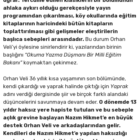
uğrar. Tercüme edilen klasiklerin bir bölümünün
ahlaka aykırı olduğu gerekçesiyle yayın
programından çıkarılması, köy okullarında eğitim
kitaplarının haricindeki bütün kitapların
toplattırılması gibi gelişmeler eleştirilerin
başlıca sebepleri arasındadır.
Bu durum Orhan
Veli’yi öylesine sinirlendirir ki, yazılarından birinin
başlığını
“Okuma Yazma Düşmanı Bir Milli Eğitim
Bakanı”
koymaktan çekinmez.
Orhan Veli 36 yıllık kısa yaşamının son bölümünde,
kendi çıkardığı ve yaprak halinde çıktığı için
Yaprak
adını verdiği dergisinde şiir ve birçok farklı alandaki
düşüncelerini savunmaya devam eder.
O dönemde 13
yıldır haksız yere hapiste tutulan ve bu sebeple
açlık grevine başlayan Nazım Hikmet’e en büyük
destek Orhan Veli ve arkadaşlarından gelir.
Kendileri de Nazım Hikmet’e yapılan haksızlığı