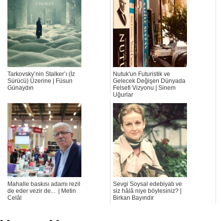
Tarkovsky’nin Stalker’ı (İz
Nutuk'un Futuristik ve
Sürücü) Üzerine | Füsun
Gelecek Değişen Dünyada
Günaydın
Felsefi Vizyonu | Sinem
Uğurlar
Mahalle baskısı adamı rezil
Sevgi Soysal edebiyatı ve
de eder vezir de... | Metin
siz hâlâ niye böylesiniz? |
Celâl
Birkan Bayındır