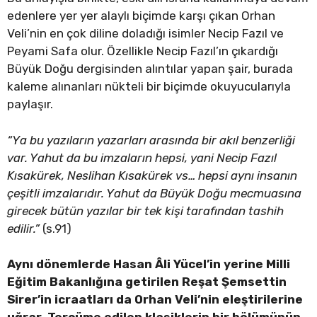
edenlere yer yer alaylı biçimde karşı çıkan Orhan
Veli’nin en çok diline doladığı isimler Necip Fazıl ve
Peyami Safa olur. Özellikle Necip Fazıl’ın çıkardığı
Büyük Doğu dergisinden alıntılar yapan şair, burada
kaleme alınanları nükteli bir biçimde okuyucularıyla
paylaşır.
“Ya bu yazıların yazarları arasında bir akıl benzerliği
var. Yahut da bu imzaların hepsi, yani Necip Fazıl
Kısakürek, Neslihan Kısakürek vs… hepsi aynı insanın
çeşitli imzalarıdır. Yahut da Büyük Doğu mecmuasına
girecek bütün yazılar bir tek kişi tarafından tashih
edilir.”
(s.91)
Aynı dönemlerde Hasan Âli Yücel’in yerine Milli
Eğitim Bakanlığına getirilen Reşat Şemsettin
Sirer’in icraatları da Orhan Veli’nin eleştirilerine