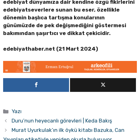
edebiyat dünyamıza dair kendine özgü fikirlerini
edebiyatseverlere sunan bu eser, özellikle
dönemin başlıca tartışma konularının
günümüzde de pek değişmediğini göstermesi
bakımından şaşırtıcı ve dikkat çekicidir.
edebiyathaber.net (21 Mart 2024)
Kategoriler
Yazı
Duru’nun heyecanlı görevleri | Keda Bakış
Murat Uyurkulak’ın ilk öykü kitabı Bazuka, Can
Yayınları etiketiyle yeniden okurla buluşuyor