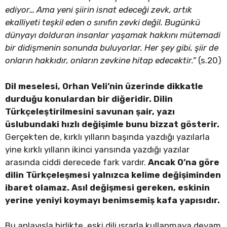
ediyor… Ama yeni şiirin isnat edeceği zevk, artık
ekalliyeti teşkil eden o sınıfın zevki değil. Bugünkü
dünyayı dolduran insanlar yaşamak hakkını mütemadi
bir didişmenin sonunda buluyorlar. Her şey gibi, şiir de
onların hakkıdır, onların zevkine hitap edecektir.”
(s.20)
Dil meselesi, Orhan Veli’nin üzerinde dikkatle
durduğu konulardan bir diğeridir. Dilin
Türkçeleştirilmesini savunan şair, yazı
üslubundaki hızlı değişimle bunu bizzat gösterir.
Gerçekten de, kırklı yılların başında yazdığı yazılarla
yine kırklı yılların ikinci yarısında yazdığı yazılar
arasında ciddi derecede fark vardır.
Ancak O’na göre
dilin Türkçeleşmesi yalnızca kelime değişiminden
ibaret olamaz. Asıl değişmesi gereken, eskinin
yerine yeniyi koymayı benimsemiş kafa yapısıdır.
Bu anlayışla birlikte, eski dili ısrarla kullanmaya devam