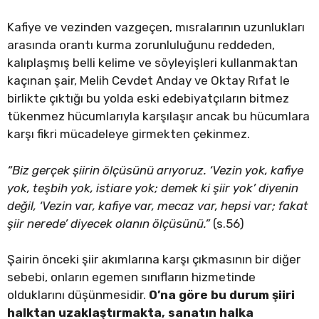
Kafiye ve vezinden vazgeçen, mısralarının uzunlukları
arasında orantı kurma zorunluluğunu reddeden,
kalıplaşmış belli kelime ve söyleyişleri kullanmaktan
kaçınan şair, Melih Cevdet Anday ve Oktay Rıfat le
birlikte çıktığı bu yolda eski edebiyatçıların bitmez
tükenmez hücumlarıyla karşılaşır ancak bu hücumlara
karşı fikri mücadeleye girmekten çekinmez.
“Biz gerçek şiirin ölçüsünü arıyoruz. ‘Vezin yok, kafiye
yok, teşbih yok, istiare yok; demek ki şiir yok’ diyenin
değil, ‘Vezin var, kafiye var, mecaz var, hepsi var; fakat
şiir nerede’ diyecek olanın ölçüsünü.”
(s.56)
Şairin önceki şiir akımlarına karşı çıkmasının bir diğer
sebebi, onların egemen sınıfların hizmetinde
olduklarını düşünmesidir.
O’na göre bu durum şiiri
halktan uzaklaştırmakta, sanatın halka