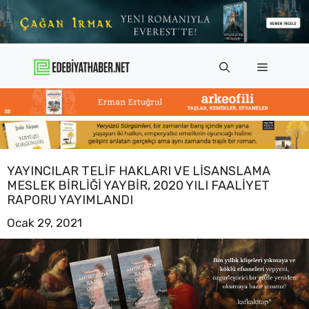
İçeriğe
atla
Menü
YAYINCILAR TELIF HAKLARI VE LISANSLAMA
MESLEK BIRLIĞI YAYBİR, 2020 YILI FAALIYET
RAPORU YAYIMLANDI
Ocak 29, 2021