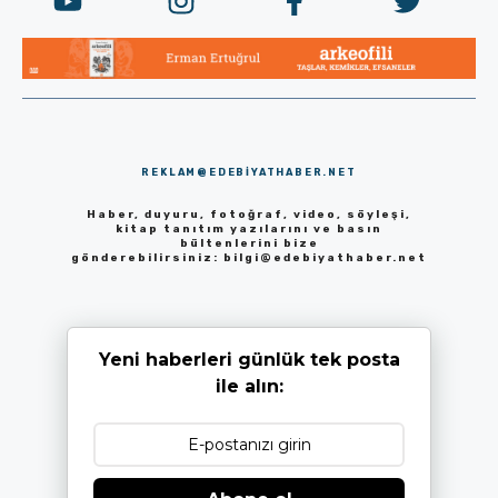
REKLAM@EDEBIYATHABER.NET
Haber, duyuru, fotoğraf, video, söyleşi,
kitap tanıtım yazılarını ve basın
bültenlerini bize
gönderebilirsiniz:
bilgi@edebiyathaber.net
Yeni haberleri günlük tek posta
ile alın: