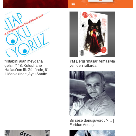
"Kitabını alan meydana
YM Dergi “masal” temasıyla
gelsin!" 48. Kütüphane
yeniden raflarda
Haftası’nın İlk Gününde, 81
İl Merkezinde, Aynı Saatte...
Bir sese dönüşüyordu/k… |
Feridun Andaç