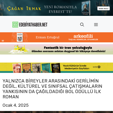
İçeriğe
atla
Menü
YALNIZCA BIREYLER ARASINDAKI GERILIMIN
DEĞIL, KÜLTÜREL VE SINIFSAL ÇATIŞMALARIN
YANKISININ DA ÇAĞILDADIĞI BOL ÖDÜLLÜ ILK
ROMAN
Ocak 4, 2025