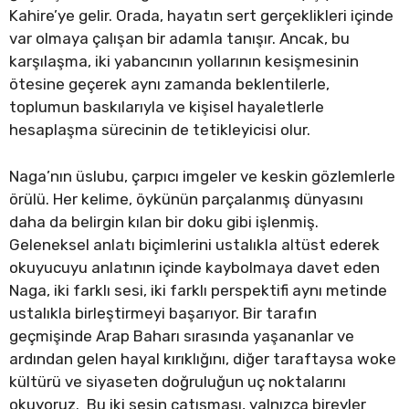
Kahire’ye gelir. Orada, hayatın sert gerçeklikleri içinde
var olmaya çalışan bir adamla tanışır. Ancak, bu
karşılaşma, iki yabancının yollarının kesişmesinin
ötesine geçerek aynı zamanda beklentilerle,
toplumun baskılarıyla ve kişisel hayaletlerle
hesaplaşma sürecinin de tetikleyicisi olur.
Naga’nın üslubu, çarpıcı imgeler ve keskin gözlemlerle
örülü. Her kelime, öykünün parçalanmış dünyasını
daha da belirgin kılan bir doku gibi işlenmiş.
Geleneksel anlatı biçimlerini ustalıkla altüst ederek
okuyucuyu anlatının içinde kaybolmaya davet eden
Naga, iki farklı sesi, iki farklı perspektifi aynı metinde
ustalıkla birleştirmeyi başarıyor. Bir tarafın
geçmişinde Arap Baharı sırasında yaşananlar ve
ardından gelen hayal kırıklığını, diğer taraftaysa woke
kültürü ve siyaseten doğruluğun uç noktalarını
okuyoruz. Bu iki sesin çatışması, yalnızca bireyler