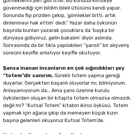
gömleklerini jilet gibi ister. Bu konuda kimseye
güvenmediği için bildim bileli ütüsünü kendi yapar.
Sonunda fişi prizden çekip, ‘gömlekler bitti, artık
dinlenmeyi hak ettim’ dedi.” Yazar daha öykünün
başında bunları yazarak çocuklara da ‘başka bir
dünyaya gidiyoruz, gelin bakalım’ diyor aslında.
Sonrasında da bir tıkla yapılabilen “şanslı” bir alışveriş
sürecini keyifle anlatıyor keyifle okutuyor.
Şansa inanan insanların en çok sığındıkları şey
“totem”dir sanırım.
Sürekli totem yapma gereği
duyarlar. Gerçekten başarılı oluyorlar mı, bilmiyorum.
Anlayamıyorum da… Ama şans üzerine kurulu
öykülerden oluşan bir kitapta totem olmazsa olmazdı,
değil mi? “Kutsal Totem” kitabın ikinci öyküsü. Totem
yapmak için ağaca çıkıp da inemeyen küçük kızın
başına gelenleri okuyoruz Kutsal Totem’de.