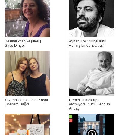
Resimli kitap keşifleri |
Ayhan Koç: “Büyüsünü
Gaye Dinçel
yitirmiş bir dünya bu.”
Yazarın Odası: Emel Koşar
Demek ki mektup
| Meltem Dağcı
yazmıyorsunuz! | Feridun
Andaç