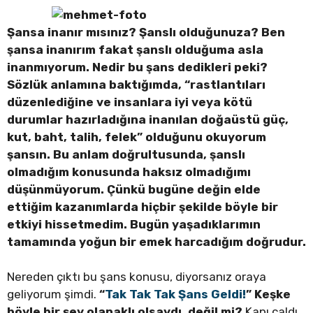
Şansa inanır mısınız? Şanslı olduğunuza? Ben
şansa inanırım fakat şanslı olduğuma asla
inanmıyorum. Nedir bu şans dedikleri peki?
Sözlük anlamına baktığımda, “rastlantıları
düzenlediğine ve insanlara iyi veya kötü
durumlar hazırladığına inanılan doğaüstü güç,
kut, baht, talih, felek” olduğunu okuyorum
şansın. Bu anlam doğrultusunda, şanslı
olmadığım konusunda haksız olmadığımı
düşünmüyorum. Çünkü bugüne değin elde
ettiğim kazanımlarda hiçbir şekilde böyle bir
etkiyi hissetmedim. Bugün yaşadıklarımın
tamamında yoğun bir emek harcadığım doğrudur.
Nereden çıktı bu şans konusu, diyorsanız oraya
geliyorum şimdi.
“
Tak Tak Tak Şans Geldi!
” Keşke
böyle bir şey olanaklı olsaydı, değil mi?
Kapı çaldı,