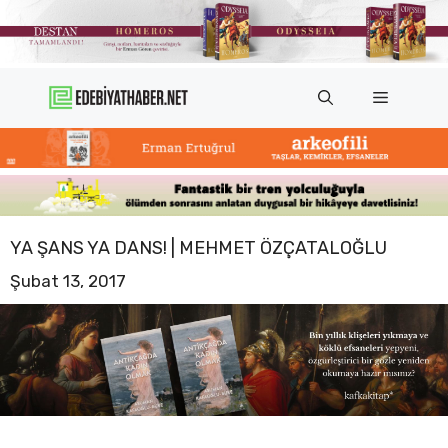
İçeriğe
atla
Menü
YA ŞANS YA DANS! | MEHMET ÖZÇATALOĞLU
Şubat 13, 2017