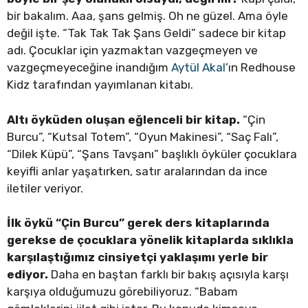
bir bakalım. Aaa, şans gelmiş. Oh ne güzel. Ama öyle
değil işte. “Tak Tak Tak Şans Geldi” sadece bir kitap
adı. Çocuklar için yazmaktan vazgeçmeyen ve
vazgeçmeyeceğine inandığım
Aytül Akal
’ın Redhouse
Kidz tarafından yayımlanan kitabı.
Altı öyküden oluşan eğlenceli bir kitap.
“Çin
Burcu”, “Kutsal Totem”, “Oyun Makinesi”, “Saç Falı”,
“Dilek Küpü”, “Şans Tavşanı” başlıklı öyküler çocuklara
keyifli anlar yaşatırken, satır aralarından da ince
iletiler veriyor.
İlk öykü “Çin Burcu” gerek ders kitaplarında
gerekse de çocuklara yönelik kitaplarda sıklıkla
karşılaştığımız cinsiyetçi yaklaşımı yerle bir
ediyor.
Daha en baştan farklı bir bakış açısıyla karşı
karşıya olduğumuzu görebiliyoruz. “Babam