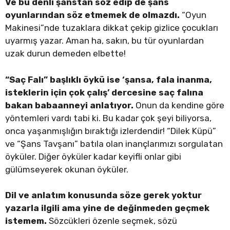
Ve bu denli şanstan söz edip de şans
oyunlarından söz etmemek de olmazdı.
“Oyun
Makinesi”nde tuzaklara dikkat çekip gizlice çocukları
uyarmış yazar. Aman ha, sakın, bu tür oyunlardan
uzak durun demeden elbette!
“Saç Falı” başlıklı öykü ise ‘şansa, fala inanma,
isteklerin için çok çalış’ dercesine saç falına
bakan babaanneyi anlatıyor.
Onun da kendine göre
yöntemleri vardı tabi ki. Bu kadar çok şeyi biliyorsa,
onca yaşanmışlığın bıraktığı izlerdendir! “Dilek Küpü”
ve “Şans Tavşanı” batıla olan inançlarımızı sorgulatan
öyküler. Diğer öyküler kadar keyifli onlar gibi
gülümseyerek okunan öyküler.
Dil ve anlatım konusunda söze gerek yoktur
yazarla ilgili ama yine de değinmeden geçmek
istemem.
Sözcükleri özenle seçmek, sözü