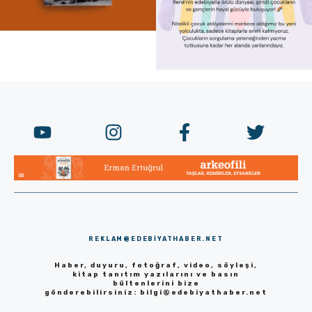
REKLAM@EDEBIYATHABER.NET
Haber, duyuru, fotoğraf, video, söyleşi,
kitap tanıtım yazılarını ve basın
bültenlerini bize
gönderebilirsiniz:
bilgi@edebiyathaber.net