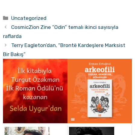
Kategoriler
Uncategorized
CosmicZion Zine “Odin” temalı ikinci sayısıyla
raflarda
Terry Eagleton’dan, “Brontë Kardeşlere Marksist
Bir Bakış”