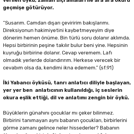
verilen öykü, zaman sıçramaları ile ara ara okuru
geçmişe götürüyor.
“Susarım. Camdan dışarı çeviririm bakışlarımı.
Direksiyonun hakimiyetini kaybetmeyeyim diye
dönerim hemen önüme. Bin türlü soru dolanır aklımda.
Hepsi birbirinin peşine takılır bulur beni yine. Hepsinin
kuyruğu birbirine dolanır. Cevap veremem. Lafı
olmadık yerlerde dolandırırım. Herkese verecek bir
cevabım olsa da, kendimi ikna edemem.” (sf.91)
İki Yabancı öyküsü, tanrı anlatıcı diliyle başlayan,
yer yer ben anlatıcının kullanıldığı, iç seslerin
okura eşlik ettiği, dil ve anlatımı zengin bir öykü.
Büyüklerin günahını çocuklar mı çeker bilinmez.
Birbirini tanımayan aynı babanın çocukları, birbirlerini
görme zamanı gelince neler hissederler? Babanın