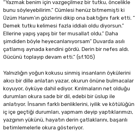
“Yazmak benim için vazgeçilmez bir tutku, öncelikle
bunu söyleyebilirim.” Cümlesi henüz bitmemişti ki
Üzüm Hanım‘ın gözlerini dikip ona baktığını fark etti. “
Demek tutku kelimesi fazla iddialı oldu diyorsun.”
Ellerine yapış yapış bir ter musallat oldu.“ Daha
şimdiden böyle heyecanlanıyorsam” Duvarda asılı
çatlamış aynada kendini gördü. Derin bir nefes aldı.
Gücünü toplayıp devam etti.” (sf.105)
Yalnızlığın yoğun kokusu sinmiş insanların öykülerini
akıcı bir dille anlatan yazar, okurun önüne bulmacalar
koyuyor, öyküye dahil ediyor. Kırılmaların net olduğu
durumları okura sade bir dil, edebi bir üslup ile
anlatıyor. İnsanın farklı benliklerini, iyilik ve kötülüğün
iç içe geçtiği durumları, yapmam deyip yaptıklarımızı,
yazgının yükünü, hayatın derin çatlaklarını, başarılı
betimlemelerle okura gösteriyor.