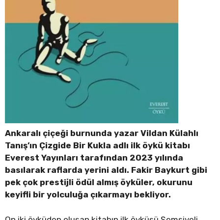
Ankaralı çiçeği burnunda yazar Vildan Külahlı
Tanış’ın Çizgide Bir Kukla adlı ilk öykü kitabı
Everest Yayınları tarafından 2023 yılında
basılarak raflarda yerini aldı. Fakir Baykurt gibi
pek çok prestijli ödül almış öyküler, okurunu
keyifli bir yolculuğa çıkarmayı bekliyor.
On iki öyküden oluşan kitabın ilk öyküsü Şemsiyeli