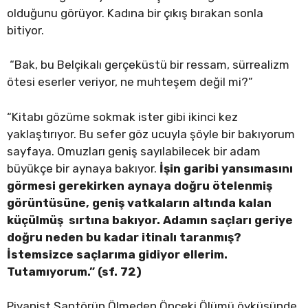
olduğunu görüyor. Kadına bir çıkış bırakan sonla
bitiyor.
“Bak, bu Belçikalı gerçeküstü bir ressam, sürrealizm
ötesi eserler veriyor, ne muhteşem değil mi?”
“Kitabı gözüme sokmak ister gibi ikinci kez
yaklaştırıyor. Bu sefer göz ucuyla şöyle bir bakıyorum
sayfaya. Omuzları geniş sayılabilecek bir adam
büyükçe bir aynaya bakıyor.
İşin garibi yansımasını
görmesi gerekirken aynaya doğru ötelenmiş
görüntüsüne, geniş vatkaların altında kalan
küçülmüş sırtına bakıyor. Adamın saçları geriye
doğru neden bu kadar itinalı taranmış?
İstemsizce saçlarıma gidiyor ellerim.
Tutamıyorum.” (sf. 72)
Piyanist Şantörün Ölmeden Önceki Ölümü öyküsünde,