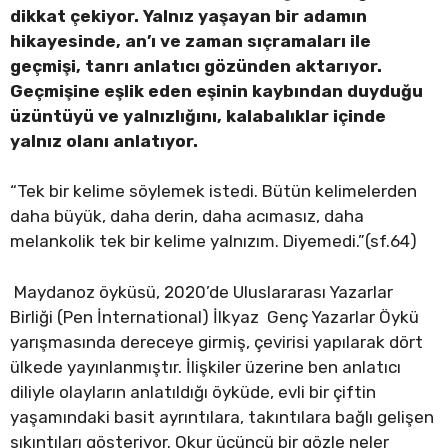
dikkat çekiyor. Yalnız yaşayan bir adamın
hikayesinde, an’ı ve zaman sıçramaları ile
geçmişi, tanrı anlatıcı gözünden aktarıyor.
Geçmişine eşlik eden eşinin kaybından duyduğu
üzüntüyü ve yalnızlığını, kalabalıklar içinde
yalnız olanı anlatıyor.
“Tek bir kelime söylemek istedi. Bütün kelimelerden
daha büyük, daha derin, daha acımasız, daha
melankolik tek bir kelime yalnızım. Diyemedi.”(sf.64)
Maydanoz öyküsü, 2020’de Uluslararası Yazarlar
Birliği (Pen İnternational) İlkyaz Genç Yazarlar Öykü
yarışmasında dereceye girmiş, çevirisi yapılarak dört
ülkede yayınlanmıştır. İlişkiler üzerine ben anlatıcı
diliyle olayların anlatıldığı öyküde, evli bir çiftin
yaşamındaki basit ayrıntılara, takıntılara bağlı gelişen
sıkıntıları gösteriyor. Okur üçüncü bir gözle neler