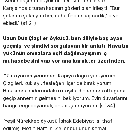
“Senin başında büyük bir dert var dedi Fikret.
Karşısında oturan kadının gözleri o an irileşti. “Dur
şekerim şaka yaptım, daha fincanı açmadık,” diye
ekledi.” (sf 21)
Uzun Düz Çizgiler öyküsü, ben diliyle başlayan
geçmişi ve şimdiyi sorgulayan bir anlatı. Hayatın
yükünün omuzlara eşit dağılmayışının iç
muhasebesini yapıyor ana karakter üzerinden.
“Kalkıyorum yerimden. Kapıya doğru yürüyorum.
Çizgileri, kuklayı, fesleğeni içeride bırakıyorum.
Hastane koridorundaki iki kişilik dinlenme koltuğuna
geçip annemin gelmesini bekliyorum. Evin duvarlarını
hangi rengi boyamalı, onu düşünüyorum. (sf.34)
Yeşil Mürekkep öyküsü İshak Edebiyat ‘a ithaf
edilmiş. Metin Nart ın, Zellenbur’unun Kemal