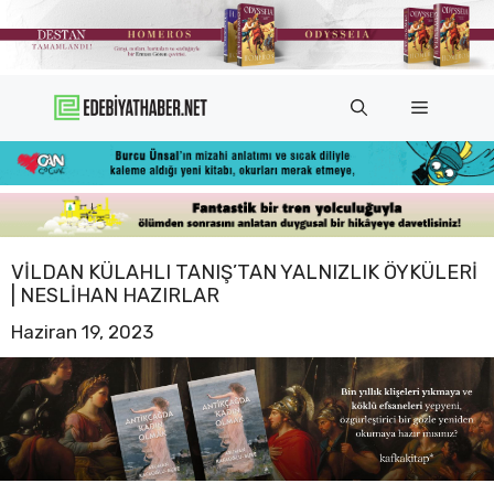
İçeriğe
atla
Menü
VILDAN KÜLAHLI TANIŞ’TAN YALNIZLIK ÖYKÜLERI
| NESLIHAN HAZIRLAR
Haziran 19, 2023