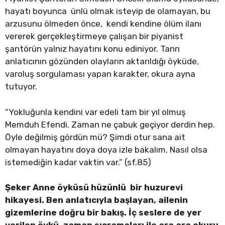
hayatı boyunca ünlü olmak isteyip de olamayan, bu
arzusunu ölmeden önce, kendi kendine ölüm ilanı
vererek gerçekleştirmeye çalışan bir piyanist
şantörün yalnız hayatını konu ediniyor. Tanrı
anlatıcının gözünden olayların aktarıldığı öyküde,
varoluş sorgulaması yapan karakter, okura ayna
tutuyor.
“Yokluğunla kendini var edeli tam bir yıl olmuş
Memduh Efendi. Zaman ne çabuk geçiyor derdin hep.
Öyle değilmiş gördün mü? Şimdi otur sana ait
olmayan hayatını doya doya izle bakalım. Nasıl olsa
istemediğin kadar vaktin var.” (sf.85)
Şeker Anne öyküsü hüzünlü bir huzurevi
hikayesi. Ben anlatıcıyla başlayan, ailenin
gizemlerine doğru bir bakış. İç seslere de yer