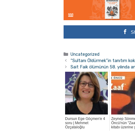
S
Kategoriler
Uncategorized
“Sultanı Öldürmek”in tanıtım kok
Sait Faik ölümünün 58. yılında an
Dursun Ege Göçmen'e 4
Zeynep Sönme
soru | Mehmet
Öncü'nün "Zaaf
Özçataloğlu
kitabı üzerine 