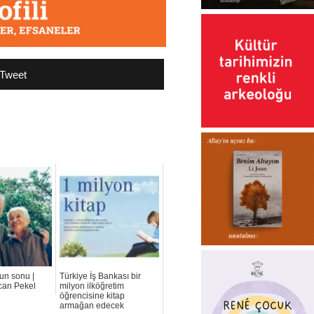
Tweet
un sonu |
Türkiye İş Bankası bir
can Pekel
milyon ilköğretim
öğrencisine kitap
armağan edecek