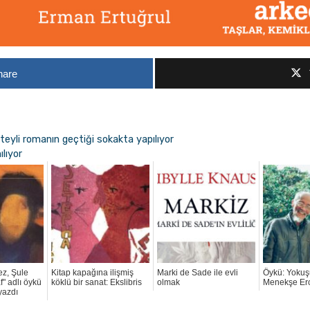
hare
teyli romanın geçtiği sokakta yapılıyor
ılıyor
z, Şule
Kitap kapağına ilişmiş
Marki de Sade ile evli
Öykü: Yokuş
" adlı öykü
köklü bir sanat: Ekslibris
olmak
Menekşe Er
yazdı