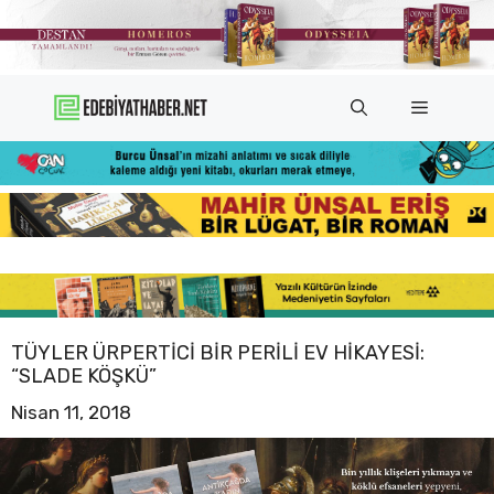
İçeriğe
atla
Menü
TÜYLER ÜRPERTICI BIR PERILI EV HIKAYESI:
“SLADE KÖŞKÜ”
Nisan 11, 2018