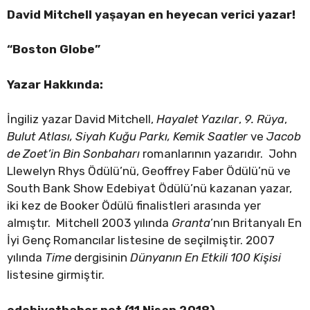
David Mitchell yaşayan en heyecan verici yazar!
“Boston Globe”
Yazar Hakkında:
İngiliz yazar David Mitchell,
Hayalet Yazılar
,
9. Rüya
,
Bulut Atlası, Siyah Kuğu Parkı, Kemik Saatler
ve
Jacob
de Zoet’in Bin Sonbaharı
romanlarının yazarıdır. John
Llewelyn Rhys Ödülü’nü, Geoffrey Faber Ödülü’nü ve
South Bank Show Edebiyat Ödülü’nü kazanan yazar,
iki kez de Booker Ödülü finalistleri arasında yer
almıştır. Mitchell 2003 yılında
Granta
’nın Britanyalı En
İyi Genç Romancılar listesine de seçilmiştir. 2007
yılında
Time
dergisinin
Dünyanın En Etkili 100 Kişisi
listesine girmiştir.
edebiyathaber.net (11 Nisan 2018)