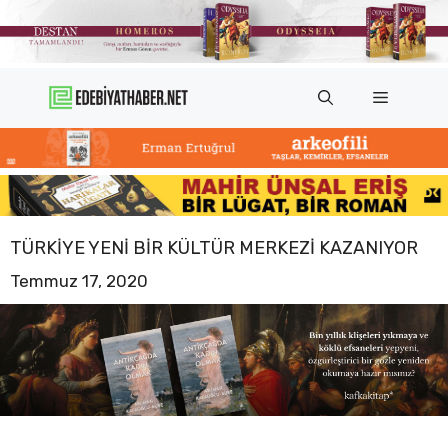
İçeriğe
atla
Menü
TÜRKIYE YENI BIR KÜLTÜR MERKEZI KAZANIYOR
Temmuz 17, 2020