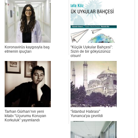
Koronavirüs kaygısıyla baş
“Küçük Uykular Bahçesi”:
etmenin ipuçları
Sizin de bir gökyüzünüz
olsun!
Tarhan Gürhan’nın yeni
“İstanbul Hatırası”
kitabı “Uçurumu Koruyan
Yunanca'ya çevrildi
Korkuluk” yayımlandı