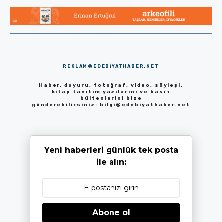
REKLAM@EDEBIYATHABER.NET
Haber, duyuru, fotoğraf, video, söyleşi,
kitap tanıtım yazılarını ve basın
bültenlerini bize
gönderebilirsiniz:
bilgi@edebiyathaber.net
Yeni haberleri günlük tek posta
ile alın:
Abone ol