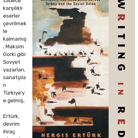
sadece
karşılıklı
eserler
çevrilmek
le
kalmamış
, Maksim
Gorki gibi
Sovyet
yazarları,
sanatçıla
rı
Türkiye’y
e gelmiş,
Ertürk,
devrim
ihraç