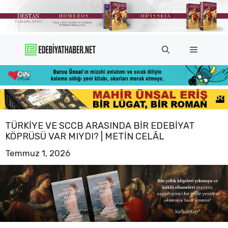
İçeriğe
atla
Menü
TÜRKIYE VE SCCB ARASINDA BIR EDEBIYAT
KÖPRÜSÜ VAR MIYDI? | METIN CELÂL
Temmuz 1, 2026