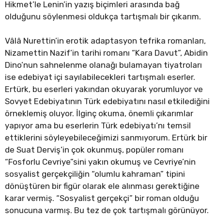
Hikmet’le Lenin’in yazış biçimleri arasında bağ
olduğunu söylenmesi oldukça tartışmalı bir çıkarım.
Vâlâ Nurettin’in erotik adaptasyon tefrika romanları,
Nizamettin Nazif’in tarihi romanı “Kara Davut”, Abidin
Dino’nun sahnelenme olanağı bulamayan tiyatroları
ise edebiyat içi sayılabilecekleri tartışmalı eserler.
Ertürk, bu eserleri yakından okuyarak yorumluyor ve
Sovyet Edebiyatının Türk edebiyatını nasıl etkilediğini
örneklemiş oluyor. İlginç okuma, önemli çıkarımlar
yapıyor ama bu eserlerin Türk edebiyatı’nı temsil
ettiklerini söyleyebileceğimizi sanmıyorum. Ertürk bir
de Suat Derviş’in çok okunmuş, popüler romanı
“Fosforlu Cevriye”sini yakın okumuş ve Cevriye’nin
sosyalist gerçekçiliğin “olumlu kahraman” tipini
dönüştüren bir figür olarak ele alınması gerektiğine
karar vermiş. “Sosyalist gerçekçi” bir roman olduğu
sonucuna varmış. Bu tez de çok tartışmalı görünüyor.