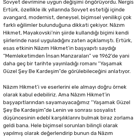
Sovyet devrimine uygun değişimi öngörüyordu. Nergis
Ertürk, özellikle ilk yıllarında Sovyet estetiği içinde
avangard, modernist, deneysel, biçimsel yenilikçi çok
farklı eğilimler bulunduğuna dikkati çekiyor. Nâzım
Hikmet, Mayakovski’nin şiirde kullandığı biçimi kendi
şiirlerinde nasıl uyguladığını zaten açıklamıştı. Ertürk,
esas etkinin Nâzım Hikmet’in başyapıtı saydığı
“Memleketimden İnsan Manzaraları” ve 1962’de yani
daha geç bir tarihte yayınladığı romanı “Yaşamak
Güzel Şey Be Kardeşim”de görülebileceğini anlatıyor.
Nâzım Hikmet’i ve eserlerini ele almayı doğru örnek
olarak kabul edebiliriz. Ama Nâzım Hikmet’in
başyapıtlarından sayamayacağımız “Yaşamak Güzel
Şey Be Kardeşim”de Lenin ve sonrası sosyalist
düşüncesinin edebî karşılıklarını bulmak biraz zorlama
geldi bana. Hele biçimsel sorunları bilinçli olarak
yapılmış olarak değerlendirip bunun da Nâzım