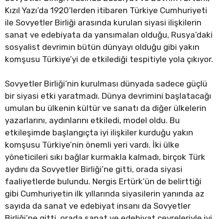
Kızıl Yazı’da 1920’lerden itibaren Türkiye Cumhuriyeti
ile Sovyetler Birliği arasında kurulan siyasi ilişkilerin
sanat ve edebiyata da yansımaları olduğu, Rusya’daki
sosyalist devrimin bütün dünyayı olduğu gibi yakın
komşusu Türkiye’yi de etkilediği tespitiyle yola çıkıyor.
Sovyetler Birliği’nin kurulması dünyada sadece güçlü
bir siyasi etki yaratmadı. Dünya devrimini başlatacağı
umulan bu ülkenin kültür ve sanatı da diğer ülkelerin
yazarlarını, aydınlarını etkiledi, model oldu. Bu
etkileşimde başlangıçta iyi ilişkiler kurduğu yakın
komşusu Türkiye’nin önemli yeri vardı. İki ülke
yöneticileri sıkı bağlar kurmakla kalmadı, birçok Türk
aydını da Sovyetler Birliği’ne gitti, orada siyasi
faaliyetlerde bulundu. Nergis Ertürk’ün de belirttiği
gibi Cumhuriyetin ilk yıllarında siyasilerin yanında az
sayıda da sanat ve edebiyat insanı da Sovyetler
Birliği’ne gitti, orada sanat ve edebiyat çevreleriyle iyi