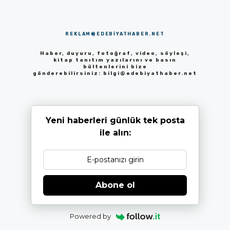
REKLAM@EDEBIYATHABER.NET
Haber, duyuru, fotoğraf, video, söyleşi,
kitap tanıtım yazılarını ve basın
bültenlerini bize
gönderebilirsiniz:
bilgi@edebiyathaber.net
Yeni haberleri günlük tek posta
ile alın:
Abone ol
Powered by