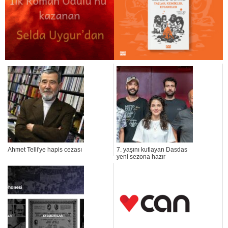
Ahmet Telli'ye hapis cezası
7. yaşını kutlayan Dasdas
yeni sezona hazır