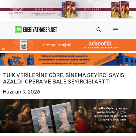
İçeriğe
atla
Menü
TÜİK VERILERINE GÖRE, SINEMA SEYIRCI SAYISI
AZALDI, OPERA VE BALE SEYIRCISI ARTTI
Haziran 9, 2026