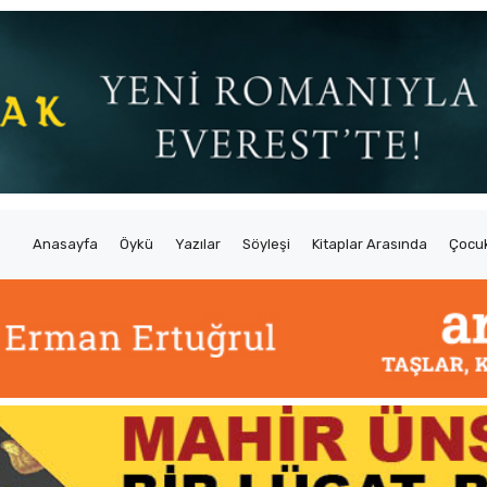
Anasayfa
Öykü
Yazılar
Söyleşi
Kitaplar Arasında
Çocuk