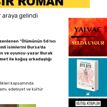
 araya gelindi
üzenlenen “Ölümünün 56’ncı
mli isimlerini Bursa’da
lin ve oyuncu-yazar Burak
met ile koğuş arkadaşlığı
likleri kapsamında
amı, edebiyat ve kültür