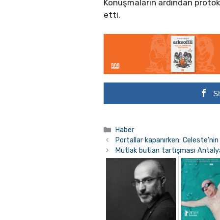
Konuşmaların ardından protoko
etti.
S
Kategoriler
Haber
Portallar kapanırken: Celeste’nin
Mutlak butlan tartışması Antalya