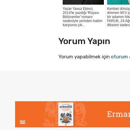
Yazar Yavuz Ekinci,
Kentsel dönü
2014'te yazdığı 'Rüyası
direnen 90’lı 
Bölünenler' romanı
bir adamın hik
nedeniyle yeniden hakim
FARUK, 24 Ağu
karşısına çık...
itibaren sadece
Yorum Yapın
Yorum yapabilmek için
oturum 