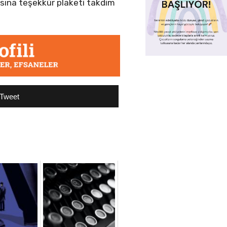
ısına teşekkür plaketi takdim
Tweet