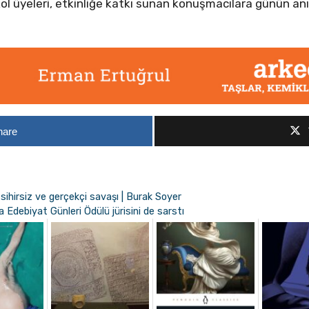
l üyeleri, etkinliğe katkı sunan konuşmacılara günün an
hare
 sihirsiz ve gerçekçi savaşı | Burak Soyer
 Edebiyat Günleri Ödülü jürisini de sarstı