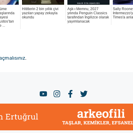
şüme
Hititlerin 2 bin yıllık çivi
Aşk-ı Memnu, 2027
Sally Roone
yaşlarında
yazıları yapay zekayla
yılında Penguin Classics
Intermezzo'
ayesi
okundu
tarafından İngilizce olarak
Times'a anlat
stos’tan
yayımlanacak
 ...
açmalısınız
.