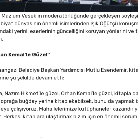
r Mazlum Vesek’in moderatörlüğünde gerçekleşen söyleşi
yat dünyasının önemli isimlerinden Işık Öğütçü konuşmac
daki yerini, eserlerinin güncelliğini koruyan yönlerini ve 
ı.
an Kemal’le Güzel”
ngazi Belediye Başkan Yardımcısı Mutlu Esendemir, kita
ine şu şekilde devam etti:
a, Nazım Hikmet’le güzel, Orhan Kemal’le güzel, kitapla d
oprağa buğday yerine kitap ekebilsek, bunu da yapmak is
eye çalışıyoruz. Mahallelerimize kütüphaneler kazandırıyo
Herkesi kitaplara ulaştırmak bizim için en önemli sorumlu