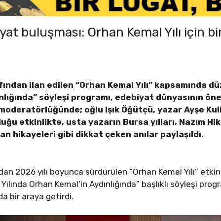
t buluşması: Orhan Kemal Yılı için bir
ından ilan edilen “Orhan Kemal Yılı” kapsamında d
nlığında” söyleşi programı, edebiyat dünyasının öne
moderatörlüğünde; oğlu Işık Öğütçü, yazar Ayşe Ku
u etkinlikte, usta yazarın Bursa yılları, Nazım Hik
n hikayeleri gibi dikkat çeken anılar paylaşıldı.
an 2026 yılı boyunca sürdürülen “Orhan Kemal Yılı” etkin
lında Orhan Kemal’in Aydınlığında” başlıklı söyleşi progr
a bir araya getirdi.