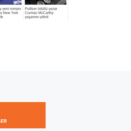
y yeni romanı
Pulitzer ödüllü yazar
yu New York
Cormac McCarthy
tı
yaşamını yitirdi