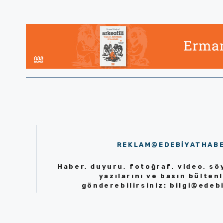
REKLAM@EDEBIYATHAB
Haber, duyuru, fotoğraf, video, söy
yazılarını ve basın bültenl
gönderebilirsiniz:
bilgi@edeb