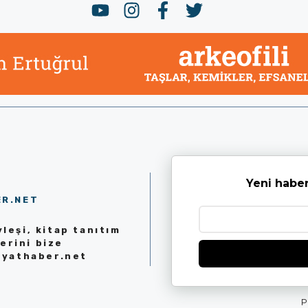
Yeni haber
ER.NET
leşi, kitap tanıtım
erini bize
iyathaber.net
P