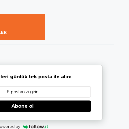
leri günlük tek posta ile alın:
Abone ol
owered by