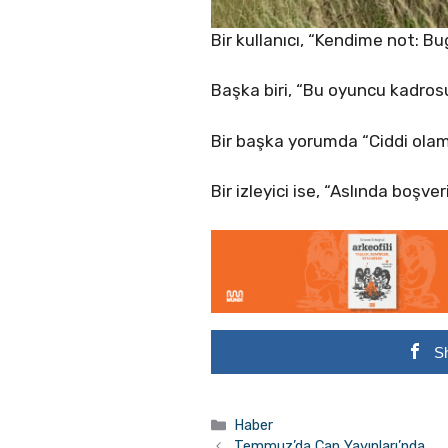
Bir kullanıcı, “Kendime not: Bu
Başka biri, “Bu oyuncu kadrosu
Bir başka yorumda “Ciddi olama
Bir izleyici ise, “Aslında boşv
S
Kategoriler
Haber
Temmuz’da Can Yayınları’nda