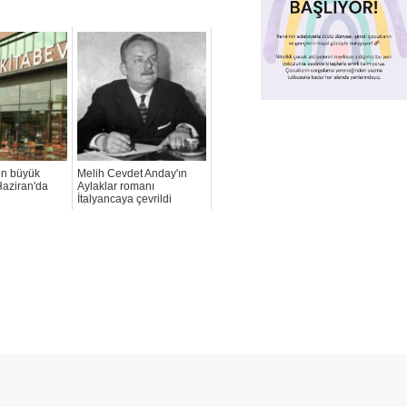
en büyük
Melih Cevdet Anday'ın
Haziran'da
Aylaklar romanı
İtalyancaya çevrildi