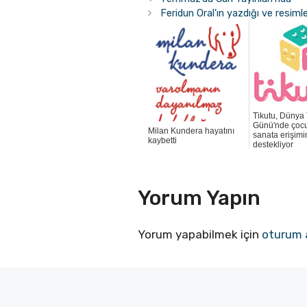
Feridun Oral’ın yazdığı ve resimle
Tikutu, Dünya 
Günü'nde çocu
Milan Kundera hayatını
sanata erişimi
kaybetti
destekliyor
Yorum Yapın
Yorum yapabilmek için
oturum 