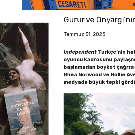
Gurur ve Önyargı’nın
Temmuz 31, 2025
Independent
Türkçe’nin hab
oyuncu kadrosunu paylaşmas
başlamadan boykot çağrısı 
Rhea Norwood ve Hollie Aver
medyada büyük tepki gördü. 