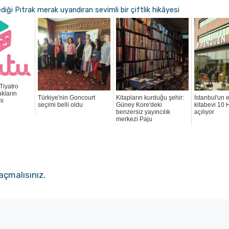
diği Pıtrak merak uyandıran sevimli bir çiftlik hikâyesi
Tiyatro
kların
Türkiye'nin Goncourt
Kitapların kurduğu şehir:
İstanbul'un 
ni
seçimi belli oldu
Güney Kore'deki
kitabevi 10 
benzersiz yayıncılık
açılıyor
merkezi Paju
açmalısınız
.