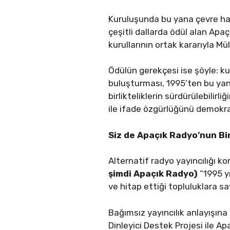
Kuruluşunda bu yana çevre haber
çeşitli dallarda ödül alan Apaçı
kurullarının ortak kararıyla M
Ödülün gerekçesi ise şöyle: ku
buluşturması, 1995’ten bu yana
birlikteliklerin sürdürülebilir
ile ifade özgürlüğünü demokra
Siz de Apaçık Radyo’nun Bi
Alternatif radyo yayıncılığı 
şimdi Apaçık Radyo)
“1995 y
ve hitap ettiği topluluklara s
Bağımsız yayıncılık anlayışına
Dinleyici Destek Projesi ile A