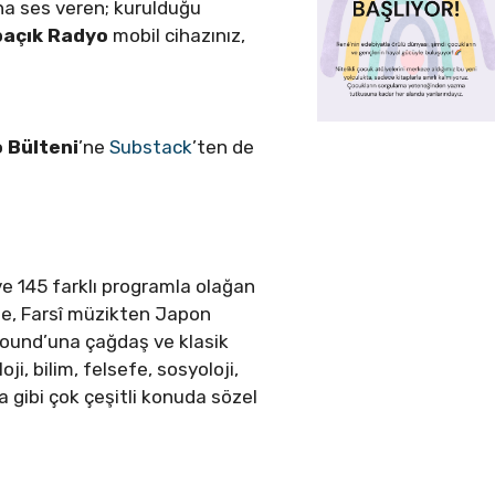
na ses veren; kurulduğu
paçık Radyo
mobil cihazınız,
 Bülteni
’ne
Substack
’ten de
e 145 farklı programla olağan
ine, Farsî müzikten Japon
round’una çağdaş ve klasik
ji, bilim, felsefe, sosyoloji,
a gibi çok çeşitli konuda sözel