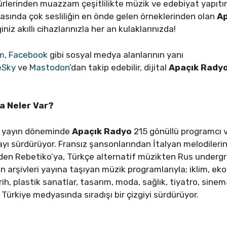
türlerinden muazzam çeşitlilikte müzik ve edebiyat yapıtı
sında çok sesliliğin en önde gelen örneklerinden olan
A
tiğiniz akıllı cihazlarınızla her an kulaklarınızda!
am
,
Facebook
gibi sosyal medya alanlarının yanı
eSky
ve
Mastodon
’dan takip edebilir, dijital
Apaçık Radyo
a Neler Var?
60. yayın döneminde
Apaçık Radyo
215 gönüllü programcı v
pmayı sürdürüyor. Fransız şansonlarından İtalyan melodiler
nden Rebetiko’ya, Türkçe alternatif müzikten Rus underg
 arşivleri yayına taşıyan müzik programlarıyla; iklim, ekolo
ih, plastik sanatlar, tasarım, moda, sağlık, tiyatro, sinem
o
Türkiye medyasında sıradışı bir çizgiyi sürdürüyor.