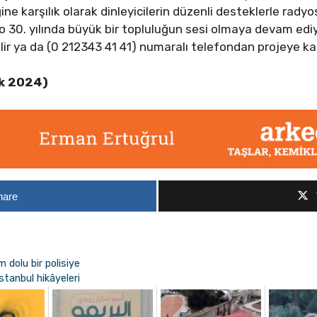
ne karşılık olarak dinleyicilerin düzenli desteklerle rady
0. yılında büyük bir topluluğun sesi olmaya devam ediyor. 
ir ya da (0 212343 41 41) numaralı telefondan projeye katı
ık 2024)
hare
m dolu bir polisiye
tanbul hikâyeleri