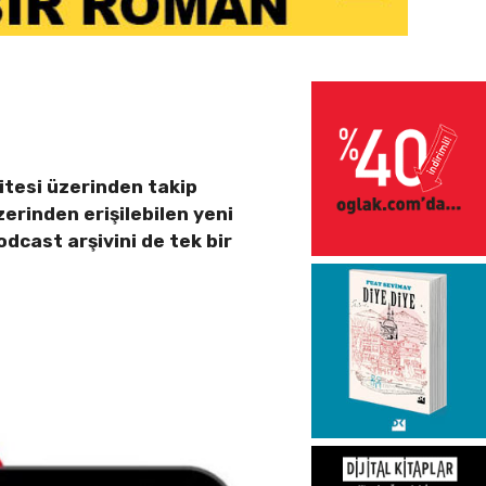
itesi üzerinden takip
erinden erişilebilen yeni
cast arşivini de tek bir