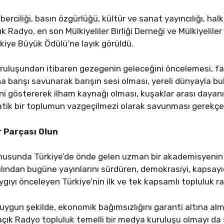
ciliği, basın özgürlüğü, kültür ve sanat yayıncılığı, halk s
k Radyo, en son Mülkiyeliler Birliği Derneği ve Mülkiyeliler
ülkiye Büyük Ödülü’ne layık görüldü.
ruluşundan itibaren gezegenin geleceğini öncelemesi, farklı
 barışı savunarak barışın sesi olması, yereli dünyayla bu
liğini göstererek ilham kaynağı olması, kuşaklar arası day
tik bir toplumun vazgeçilmezi olarak savunması gerekçeler
r Parçası Olun
konusunda Türkiye’de önde gelen uzman bir akademisyenin 
ılından bugüne yayınlarını sürdüren, demokrasiyi, kapsayıcılı
aygıyı önceleyen Türkiye’nin ilk ve tek kapsamlı topluluk r
 uygun şekilde, ekonomik bağımsızlığını garanti altına alm
paçık Radyo topluluk temelli bir medya kuruluşu olmayı da