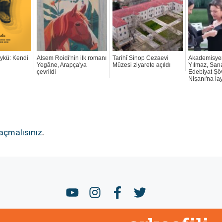
Öykü: Kendi
Alsem Roidi'nin ilk romanı
Tarihî Sinop Cezaevi
Akademisye
Yegâne, Arapça'ya
Müzesi ziyarete açıldı
Yılmaz, San
çevrildi
Edebiyat Şö
Nişanı'na la
açmalısınız
.