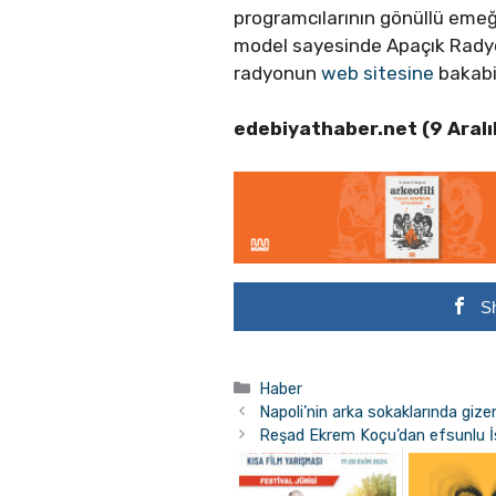
programcılarının gönüllü emeği
model sayesinde Apaçık Radyo 3
radyonun
web sitesine
bakabil
edebiyathaber.net (9 Aral
S
Kategoriler
Haber
Napoli’nin arka sokaklarında gize
Reşad Ekrem Koçu’dan efsunlu İs