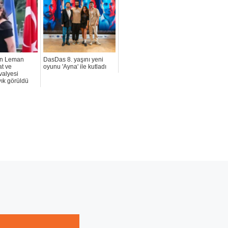
n Leman
DasDas 8. yaşını yeni
at ve
oyunu 'Ayna' ile kutladı
valyesi
yık görüldü