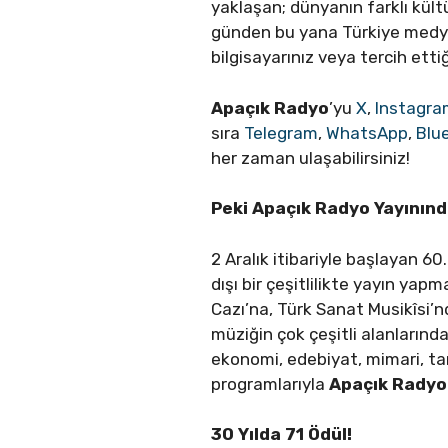
yaklaşan; dünyanın farklı kül
günden bu yana Türkiye medya
bilgisayarınız veya tercih et
Apaçık Radyo
’yu
X
,
Instagr
sıra
Telegram
,
WhatsApp
,
Blu
her zaman ulaşabilirsiniz!
Peki Apaçık Radyo Yayınınd
2 Aralık itibariyle başlayan 
dışı bir çeşitlilikte yayın ya
Cazı’na, Türk Sanat Musikîsi’
müziğin çok çeşitli alanlarından
ekonomi, edebiyat, mimari, tar
programlarıyla
Apaçık Rady
30 Yılda 71 Ödül!