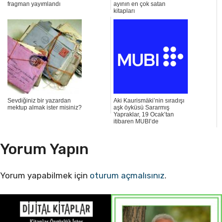
fragman yayımlandı
ayının en çok satan
kitapları
Sevdiğiniz bir yazardan
Aki Kaurismäki’nin sıradışı
mektup almak ister misiniz?
aşk öyküsü Sararmış
Yapraklar, 19 Ocak’tan
itibaren MUBI’de
Yorum Yapın
Yorum yapabilmek için
oturum açmalısınız
.