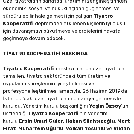
Özel tiyatroların sanatsal üretimini zenginleştirirken
ekonomik, sosyal ve hukuki açıdan güçlenmesi ve
sürdürülebilir hale gelmesi için çalışan
Tiyatro
Kooperatifi
, depremden etkilenen kişilerin iyi oluşu
için dayanışmayı büyütmeye ve projelerini hayata
geçirmeye devam edecek.
TİYATRO KOOPERATİFİ HAKKINDA
Tiyatro Kooperatifi
, mesleki alanda özel tiyatroları
temsilen, tiyatro sektöründeki tüm üretim ve
uygulama süreçlerinin iyileştirilmesi ve
profesyonelleştirilmesi amacıyla, 26 Haziran 2019’da
İstanbul’daki özel tiyatroların bir araya gelmesiyle
kuruldu. Yönetim kurulu başkanlığını
Yeşim Özsoy
’un
üstlendiği
Tiyatro Kooperatifi
’nin yönetim
kurulu
Ersin Umut Güler
,
Hakan Silahsızoğlu
,
Mert
Fırat
,
Muharrem Uğurlu
,
Volkan Yosunlu
ve
Vildan