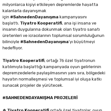
milyonlarca kişiyi etkileyen depremlerde hayatta
kalanlarla dayanışmak
için
#SahnedenDayanışma
kampanyasını
başlattı.
Tiyatro Kooperatifi
, ana işi insana ve
insanın duygularına dokunmak olan tiyatro sanatı
üretenleri ve icracılarının toplumsal sorumluluğunun
bilinciyle
#SahnedenDayanışma
’yı büyütmeyi
hedefliyor.
Tiyatro Kooperatifi
, ortağı 76 özel tiyatronun
katılımıyla başlattığı kampanyada oyun gelirlerinin
depremzedelerle paylaşılmasının yanı sıra, bölgedeki
hayatın normalleşmesi ve toplumsal iyi oluşa katkı
sunacak projeler de yürütecek.
#SAHNEDENDAYANIŞMA PROJELERİ
❖
Tiyatro Kooperatifi
ortağı özel tiyatrolar, oyun