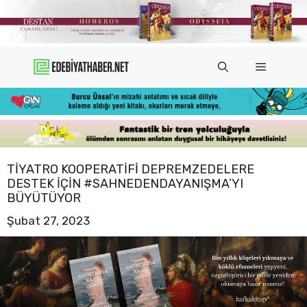
İçeriğe
atla
Menü
TIYATRO KOOPERATIFI DEPREMZEDELERE
DESTEK IÇIN #SAHNEDENDAYANIŞMA’YI
BÜYÜTÜYOR
Şubat 27, 2023