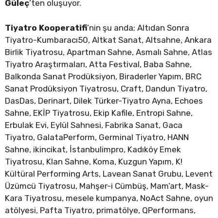
Güleç
’ten oluşuyor.
Tiyatro Kooperatifi
’nin şu anda; Altıdan Sonra
Tiyatro-Kumbaracı50, Altkat Sanat, Altsahne, Ankara
Birlik Tiyatrosu, Apartman Sahne, Asmalı Sahne, Atlas
Tiyatro Araştırmaları, Atta Festival, Baba Sahne,
Balkonda Sanat Prodüksiyon, Biraderler Yapım, BRC
Sanat Prodüksiyon Tiyatrosu, Craft, Dandun Tiyatro,
DasDas, Derinart, Dilek Türker-Tiyatro Ayna, Echoes
Sahne, EKİP Tiyatrosu, Ekip Kafile, Entropi Sahne,
Erbulak Evi, Eylül Sahnesi, Fabrika Sanat, Gaca
Tiyatro, GalataPerform, Germinal Tiyatro, HANN
Sahne, ikincikat, İstanbulimpro, Kadıköy Emek
Tiyatrosu, Klan Sahne, Koma, Kuzgun Yapım, K!
Kültüral Performing Arts, Lavean Sanat Grubu, Levent
Üzümcü Tiyatrosu, Mahşer-i Cümbüş, Mam’art, Mask-
Kara Tiyatrosu, mesele kumpanya, NoAct Sahne, oyun
atölyesi, Pafta Tiyatro, primatölye, QPerformans,