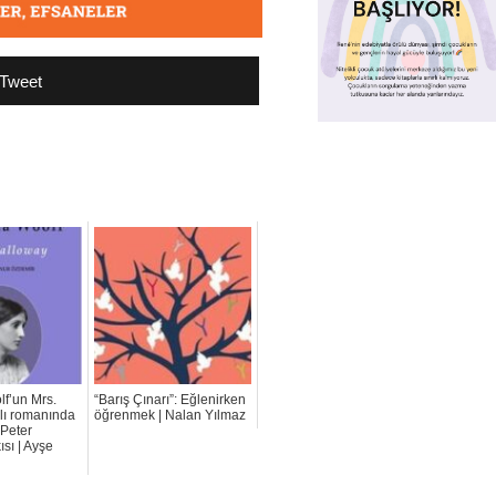
Tweet
lf’un Mrs.
“Barış Çınarı”: Eğlenirken
lı romanında
öğrenmek | Nalan Yılmaz
 Peter
ısı | Ayşe