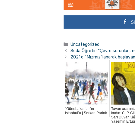
S
Kategoriler
Uncategorized
Seda Öğretir: “Çevre sorunları, 
2021’e “Mızmız”lanarak başlayan 
“Günebakanlar”ın
Tavan arasında
İstanbul’u | Serkan Parlak
kadın: C. P. G
Sarı Duvar Kâğ
Yasemin Ertuğ