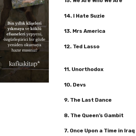
15. We Are Who We Are
14. I Hate Suzie
13. Mrs America
12. Ted Lasso
11. Unorthodox
10. Devs
9. The Last Dance
8. The Queen’s Gambit
7. Once Upon a Time in Iraq