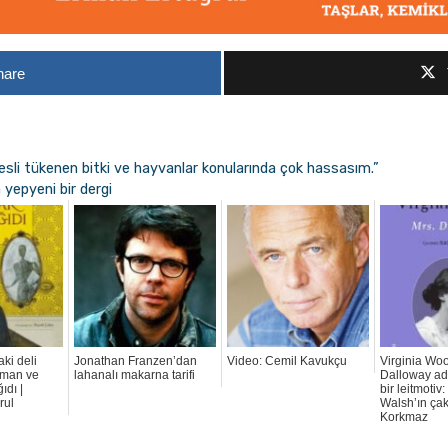
hare
nesli tükenen bitki ve hayvanlar konularında çok hassasım.”
yepyeni bir dergi
ki deli
Jonathan Franzen’dan
Video: Cemil Kavukçu
Virginia Woo
ilman ve
lahanalı makarna tarifi
Dalloway ad
ıdı |
bir leitmotiv:
rul
Walsh’ın çak
Korkmaz