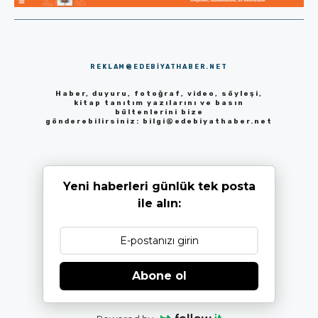
REKLAM@EDEBIYATHABER.NET
Haber, duyuru, fotoğraf, video, söyleşi,
kitap tanıtım yazılarını ve basın
bültenlerini bize
gönderebilirsiniz:
bilgi@edebiyathaber.net
Yeni haberleri günlük tek posta
ile alın:
Abone ol