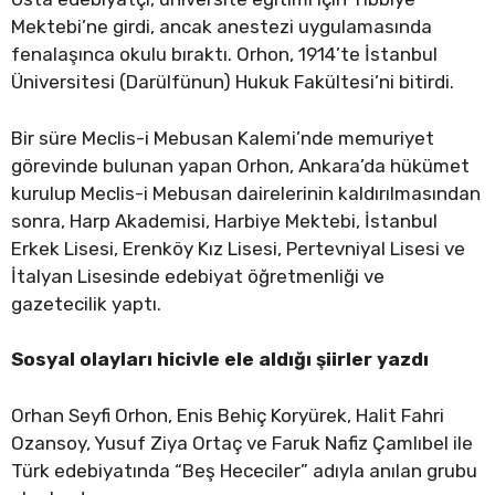
Mektebi’ne girdi, ancak anestezi uygulamasında
fenalaşınca okulu bıraktı. Orhon, 1914’te İstanbul
Üniversitesi (Darülfünun) Hukuk Fakültesi’ni bitirdi.
Bir süre Meclis-i Mebusan Kalemi’nde memuriyet
görevinde bulunan yapan Orhon, Ankara’da hükümet
kurulup Meclis-i Mebusan dairelerinin kaldırılmasından
sonra, Harp Akademisi, Harbiye Mektebi, İstanbul
Erkek Lisesi, Erenköy Kız Lisesi, Pertevniyal Lisesi ve
İtalyan Lisesinde edebiyat öğretmenliği ve
gazetecilik yaptı.
Sosyal olayları hicivle ele aldığı şiirler yazdı
Orhan Seyfi Orhon, Enis Behiç Koryürek, Halit Fahri
Ozansoy, Yusuf Ziya Ortaç ve Faruk Nafiz Çamlıbel ile
Türk edebiyatında “Beş Hececiler” adıyla anılan grubu