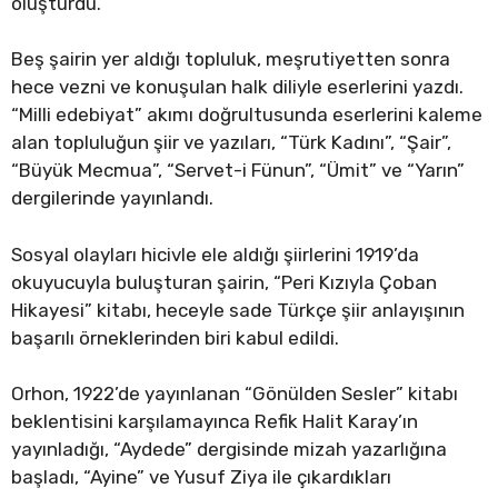
oluşturdu.
Beş şairin yer aldığı topluluk, meşrutiyetten sonra
hece vezni ve konuşulan halk diliyle eserlerini yazdı.
“Milli edebiyat” akımı doğrultusunda eserlerini kaleme
alan topluluğun şiir ve yazıları, “Türk Kadını”, “Şair”,
“Büyük Mecmua”, “Servet-i Fünun”, “Ümit” ve “Yarın”
dergilerinde yayınlandı.
Sosyal olayları hicivle ele aldığı şiirlerini 1919’da
okuyucuyla buluşturan şairin, “Peri Kızıyla Çoban
Hikayesi” kitabı, heceyle sade Türkçe şiir anlayışının
başarılı örneklerinden biri kabul edildi.
Orhon, 1922’de yayınlanan “Gönülden Sesler” kitabı
beklentisini karşılamayınca Refik Halit Karay’ın
yayınladığı, “Aydede” dergisinde mizah yazarlığına
başladı, “Ayine” ve Yusuf Ziya ile çıkardıkları