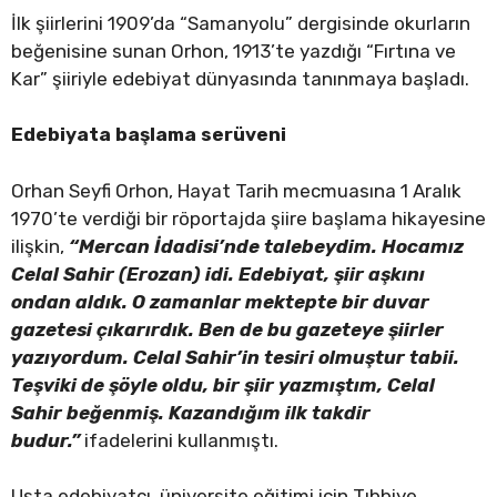
İlk şiirlerini 1909’da “Samanyolu” dergisinde okurların
beğenisine sunan Orhon, 1913’te yazdığı “Fırtına ve
Kar” şiiriyle edebiyat dünyasında tanınmaya başladı.
Edebiyata başlama serüveni
Orhan Seyfi Orhon, Hayat Tarih mecmuasına 1 Aralık
1970’te verdiği bir röportajda şiire başlama hikayesine
ilişkin,
“Mercan İdadisi’nde talebeydim. Hocamız
Celal Sahir (Erozan) idi. Edebiyat, şiir aşkını
ondan aldık. O zamanlar mektepte bir duvar
gazetesi çıkarırdık. Ben de bu gazeteye şiirler
yazıyordum. Celal Sahir’in tesiri olmuştur tabii.
Teşviki de şöyle oldu, bir şiir yazmıştım, Celal
Sahir beğenmiş. Kazandığım ilk takdir
budur.”
ifadelerini kullanmıştı.
Usta edebiyatçı, üniversite eğitimi için Tıbbiye