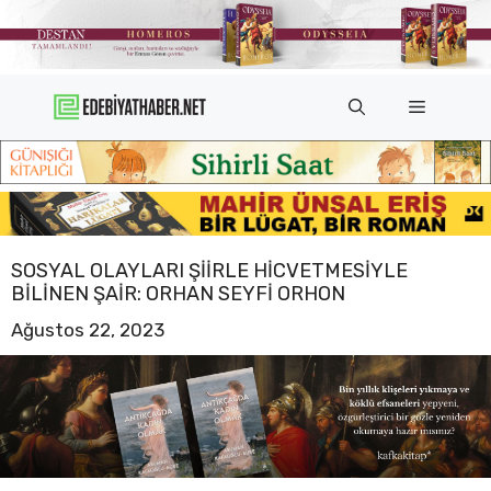
İçeriğe
atla
Menü
SOSYAL OLAYLARI ŞIIRLE HICVETMESIYLE
BILINEN ŞAIR: ORHAN SEYFI ORHON
Ağustos 22, 2023