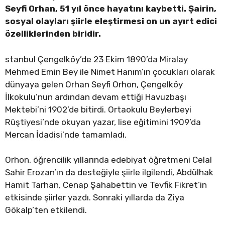
Seyfi Orhan, 51 yıl önce hayatını kaybetti. Şairin,
sosyal olayları şiirle eleştirmesi on un ayırt edici
özelliklerinden biridir.
stanbul Çengelköy’de 23 Ekim 1890’da Miralay
Mehmed Emin Bey ile Nimet Hanım’ın çocukları olarak
dünyaya gelen Orhan Seyfi Orhon, Çengelköy
İlkokulu’nun ardından devam ettiği Havuzbaşı
Mektebi’ni 1902’de bitirdi. Ortaokulu Beylerbeyi
Rüştiyesi’nde okuyan yazar, lise eğitimini 1909’da
Mercan İdadisi’nde tamamladı.
Orhon, öğrencilik yıllarında edebiyat öğretmeni Celal
Sahir Erozan’ın da desteğiyle şiirle ilgilendi, Abdülhak
Hamit Tarhan, Cenap Şahabettin ve Tevfik Fikret’in
etkisinde şiirler yazdı. Sonraki yıllarda da Ziya
Gökalp’ten etkilendi.