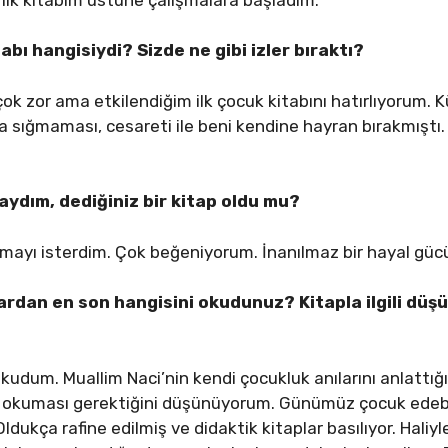
abı hangisiydi? Sizde ne gibi izler bıraktı?
 zor ama etkilendiğim ilk çocuk kitabını hatırlıyorum. Kü
sığmaması, cesareti ile beni kendine hayran bırakmıştı.
aydım, dediğiniz bir kitap oldu mu?
olmayı isterdim. Çok beğeniyorum. İnanılmaz bir hayal güc
ardan en son hangisini okudunuz? Kitapla ilgili düşü
kudum. Muallim Naci’nin kendi çocukluk anılarını anlattığı 
n okuması gerektiğini düşünüyorum. Günümüz çocuk edeb
ldukça rafine edilmiş ve didaktik kitaplar basılıyor. Haliy