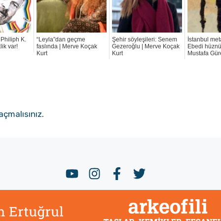
 Philiph K.
“Leyla”dan geçme
Şehir söyleşileri: Senem
İstanbul met
ik var!
faslında | Merve Koçak
Gezeroğlu | Merve Koçak
Ebedi hüznü
Kurt
Kurt
Mustafa Gür
açmalısınız
.