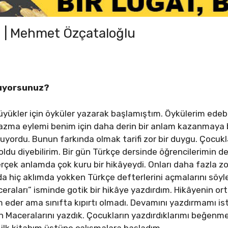
u | Mehmet Özçataloğlu
zıyorsunuz?
üyükler için öyküler yazarak başlamıştım. Öykülerim edeb
zma eylemi benim için daha derin bir anlam kazanmaya b
kuyordu. Bunun farkında olmak tarifi zor bir duygu. Çoc
ldu diyebilirim. Bir gün Türkçe dersinde öğrencilerimin d
 Gerçek anlamda çok kuru bir hikâyeydi. Onları daha fazla
nda hiç aklımda yokken Türkçe defterlerini açmalarını söy
raları” isminde gotik bir hikâye yazdırdım. Hikâyenin orta
eder ama sınıfta kıpırtı olmadı. Devamını yazdırmamı iste
n Maceralarını yazdık. Çocukların yazdırdıklarımı beğenme
ilk kitabım üstüne çalışmalara başladım.