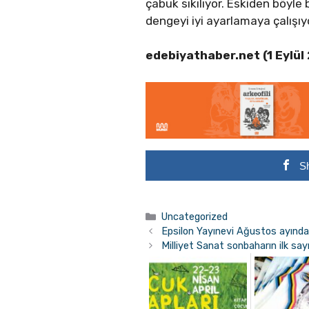
çabuk sıkılıyor. Eskiden böyle
dengeyi iyi ayarlamaya çalışı
edebiyathaber.net (1 Eylül
S
Kategoriler
Uncategorized
Epsilon Yayınevi Ağustos ayında 
Milliyet Sanat sonbaharın ilk sayıs