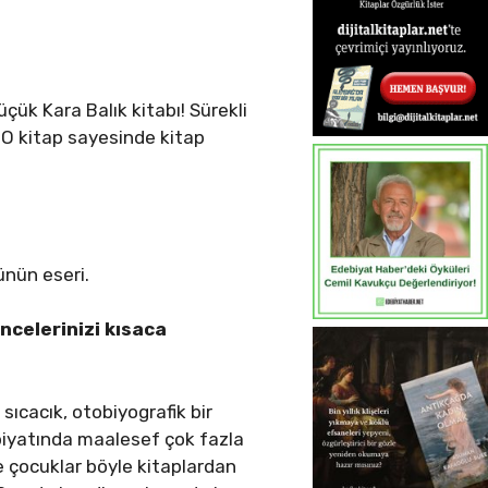
çük Kara Balık kitabı! Sürekli
 O kitap sayesinde kitap
ünün eseri.
ncelerinizi kısaca
sıcacık, otobiyografik bir
iyatında maalesef çok fazla
le çocuklar böyle kitaplardan