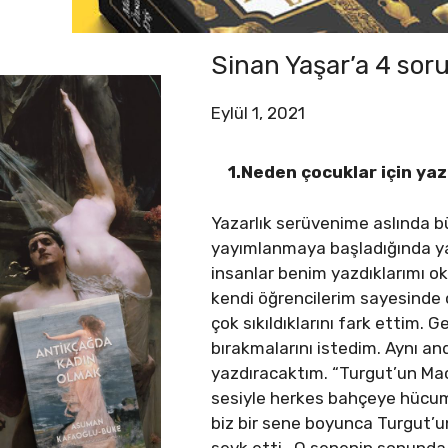
Sinan Yaşar’a 4 sor
Eylül 1, 2021
1.Neden çocuklar için ya
Yazarlık serüvenime aslında b
yayımlanmaya başladığında ya
insanlar benim yazdıklarımı o
kendi öğrencilerim sayesinde o
çok sıkıldıklarını fark ettim.
bırakmalarını istedim. Aynı a
yazdıracaktım. “Turgut’un Mace
sesiyle herkes bahçeye hücum 
biz bir sene boyunca Turgut’u
sevk etti. O senenin sonunda 