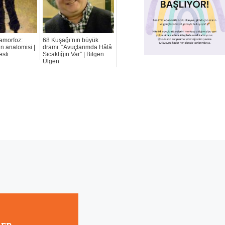
amorfoz:
68 Kuşağı’nın büyük
n anatomisi |
dramı: “Avuçlarımda Hâlâ
esti
Sıcaklığın Var” | Bilgen
Ülgen