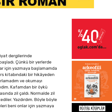
iyat dergilerinde
aşladı. Çünkü bir yerlerde
uklar için yazmaya başlamamda
ers kitabındaki bir hikâyeden
 zorlamadım ve okumayı
ledim. Kafamdan bir öykü
sında zil çaldı. Normalde zil
diler. Yazdırdım. Böyle böyle
leri beni onlar için yazmaya