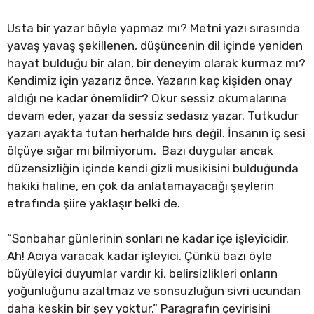
Usta bir yazar böyle yapmaz mı? Metni yazı sırasında
yavaş yavaş şekillenen, düşüncenin dil içinde yeniden
hayat bulduğu bir alan, bir deneyim olarak kurmaz mı?
Kendimiz için yazarız önce. Yazarın kaç kişiden onay
aldığı ne kadar önemlidir? Okur sessiz okumalarına
devam eder, yazar da sessiz sedasız yazar. Tutkudur
yazarı ayakta tutan herhalde hırs değil. İnsanın iç sesi
ölçüye sığar mı bilmiyorum. Bazı duygular ancak
düzensizliğin içinde kendi gizli musikisini bulduğunda
hakiki haline, en çok da anlatamayacağı şeylerin
etrafında şiire yaklaşır belki de.
“Sonbahar günlerinin sonları ne kadar içe işleyicidir.
Ah! Acıya varacak kadar işleyici. Çünkü bazı öyle
büyüleyici duyumlar vardır ki, belirsizlikleri onların
yoğunluğunu azaltmaz ve sonsuzluğun sivri ucundan
daha keskin bir şey yoktur.” Paragrafın çevirisini