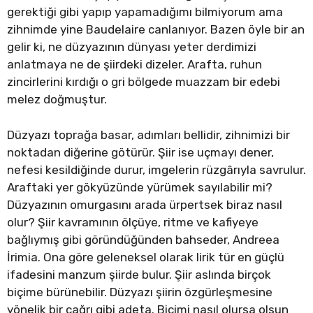
gerektiği gibi yapıp yapamadığımı bilmiyorum ama
zihnimde yine Baudelaire canlanıyor. Bazen öyle bir an
gelir ki, ne düzyazının dünyası yeter derdimizi
anlatmaya ne de şiirdeki dizeler. Arafta, ruhun
zincirlerini kırdığı o gri bölgede muazzam bir edebi
melez doğmuştur.
Düzyazı toprağa basar, adımları bellidir, zihnimizi bir
noktadan diğerine götürür. Şiir ise uçmayı dener,
nefesi kesildiğinde durur, imgelerin rüzgârıyla savrulur.
Araftaki yer gökyüzünde yürümek sayılabilir mi?
Düzyazının omurgasını arada ürpertsek biraz nasıl
olur? Şiir kavramının ölçüye, ritme ve kafiyeye
bağlıymış gibi göründüğünden bahseder, Andreea
İrimia. Ona göre geleneksel olarak lirik tür en güçlü
ifadesini manzum şiirde bulur. Şiir aslında birçok
biçime bürünebilir. Düzyazı şiirin özgürleşmesine
yönelik bir çağrı gibi adeta. Biçimi nasıl olursa olsun