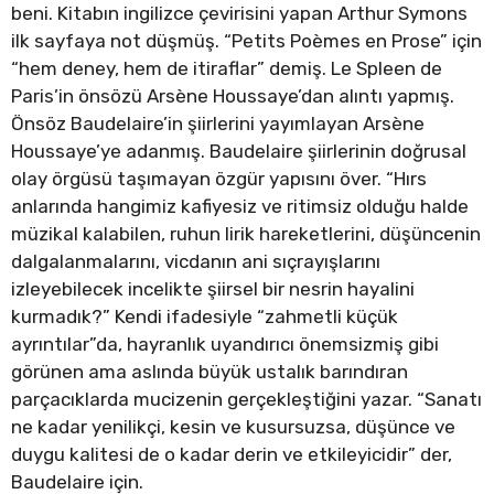
beni. Kitabın ingilizce çevirisini yapan Arthur Symons
ilk sayfaya not düşmüş. “Petits Poèmes en Prose” için
“hem deney, hem de itiraflar” demiş. Le Spleen de
Paris’in önsözü Arsène Houssaye’dan alıntı yapmış.
Önsöz Baudelaire’in şiirlerini yayımlayan Arsène
Houssaye’ye adanmış. Baudelaire şiirlerinin doğrusal
olay örgüsü taşımayan özgür yapısını över. “Hırs
anlarında hangimiz kafiyesiz ve ritimsiz olduğu halde
müzikal kalabilen, ruhun lirik hareketlerini, düşüncenin
dalgalanmalarını, vicdanın ani sıçrayışlarını
izleyebilecek incelikte şiirsel bir nesrin hayalini
kurmadık?” Kendi ifadesiyle “zahmetli küçük
ayrıntılar”da, hayranlık uyandırıcı önemsizmiş gibi
görünen ama aslında büyük ustalık barındıran
parçacıklarda mucizenin gerçekleştiğini yazar. “Sanatı
ne kadar yenilikçi, kesin ve kusursuzsa, düşünce ve
duygu kalitesi de o kadar derin ve etkileyicidir” der,
Baudelaire için.