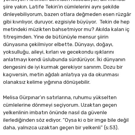
şiire yakın. Latife Tekin’in cümlelerini aynı şekilde
dinleyebiliyorum, bazen otlara değmeden esen rüzgâr
gibi kıvrılıyor, duruyor, ezgisiyle büyüyor. Tekin de hep
metindeki müzikten bahsetmiyor mu? Akılda kalan iç
titreşimden. Yine de bütünüyle mensur şiirin
dünyasına çekilmiyor elbette. Dünyayı, doğayı,
yoksulluğu, aileyi, kırları ve gecekondu ışıklarını
anlatmayı kendi üslubunda sürdürüyor. İki dünyanın
dengesini de iyi kurmak gerekiyor sanırım. Dozu bir
kaçıversin, metin ağdalı anlatıya ya da okunması
olanaksız kelime yığınına dönüşebilir.
Melisa Gürpınar’ın satırlarına, ruhumu yükselten
cümlelerine dönmeyi seçiyorum. Uzaktan geçen
yelkenlinin imbatın önünde nasıl da güvenle
ilerlediğinden söz ediyor. “Oysa ki o bir imge bile değil
daha, yalnızca uzaktan geçen bir yelkenli” (s:53).