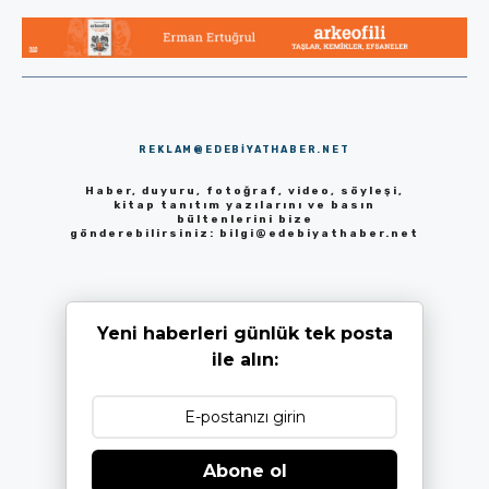
REKLAM@EDEBIYATHABER.NET
Haber, duyuru, fotoğraf, video, söyleşi,
kitap tanıtım yazılarını ve basın
bültenlerini bize
gönderebilirsiniz:
bilgi@edebiyathaber.net
Yeni haberleri günlük tek posta
ile alın:
Abone ol