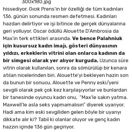
hissediyor. Gıcık Prens’in bir özelliği de tüm kadınları
136. günün sonunda resmen defetmesi. Kadınları
hazdan delirtiyor ve işi bitince de gerçek dünyalarına
geri yolluyor. Oscar ödüllü Alouette D’Ambrosia da
Max’in terk ettikleri arasında.
Ve bence Palahniuk
için kusursuz kadın imajı, gösteri dünyasının
yıldızı, erkeklerin vitrini olan onlarca kadının da
bir simgesi olarak yer alıyor kurguda.
Uzunca süre
vitrin olarak kullanılan, sonra da sömürülüp bir kenara
atılan nicelerinden biri. Alouette’yi bekleyen hazin son
da bunun bir sonucu. Alouette ve Penny eski/yeni
sevgili olarak pek çok kez karşılaşıyorlar ve bunlardan
bir tanesinde oyuncu kadın onu, “Max’le sakın yatma.
Maxwell’le asla seks yapmamalısın” diyerek uyarıyor.
Hadi ama kim eski sevgiliden gelen böyle bir uyarıyı
dikkate alır ki? Tabiî ki olanlar oluyor ve genç kadın
hazzın içinde 136 gün geçiriyor.