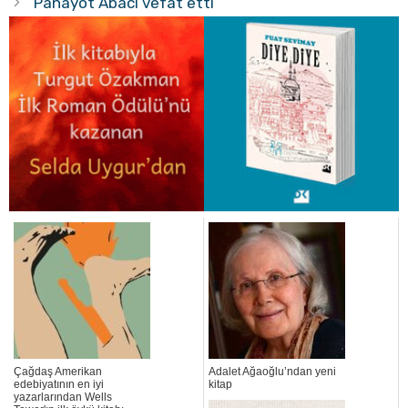
Panayot Abacı vefat etti
Çağdaş Amerikan
Adalet Ağaoğlu’ndan yeni
edebiyatının en iyi
kitap
yazarlarından Wells