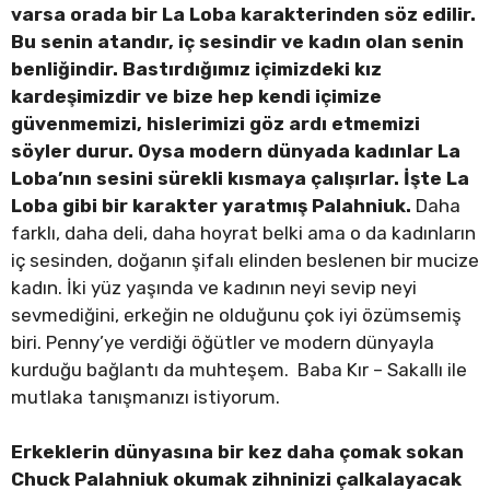
varsa orada bir La Loba karakterinden söz edilir.
Bu senin atandır, iç sesindir ve kadın olan senin
benliğindir. Bastırdığımız içimizdeki kız
kardeşimizdir ve bize hep kendi içimize
güvenmemizi, hislerimizi göz ardı etmemizi
söyler durur. Oysa modern dünyada kadınlar La
Loba’nın sesini sürekli kısmaya çalışırlar. İşte La
Loba gibi bir karakter yaratmış Palahniuk.
Daha
farklı, daha deli, daha hoyrat belki ama o da kadınların
iç sesinden, doğanın şifalı elinden beslenen bir mucize
kadın. İki yüz yaşında ve kadının neyi sevip neyi
sevmediğini, erkeğin ne olduğunu çok iyi özümsemiş
biri. Penny’ye verdiği öğütler ve modern dünyayla
kurduğu bağlantı da muhteşem. Baba Kır – Sakallı ile
mutlaka tanışmanızı istiyorum.
Erkeklerin dünyasına bir kez daha çomak sokan
Chuck Palahniuk okumak zihninizi çalkalayacak