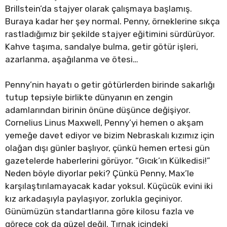
Brillstein’da stajyer olarak çalışmaya başlamış.
Buraya kadar her şey normal. Penny, örneklerine sıkça
rastladığımız bir şekilde stajyer eğitimini sürdürüyor.
Kahve taşıma, sandalye bulma, getir götür işleri,
azarlanma, aşağılanma ve ötesi…
Penny’nin hayatı o getir götürlerden birinde sakarlığı
tutup tepsiyle birlikte dünyanın en zengin
adamlarından birinin önüne düşünce değişiyor.
Cornelius Linus Maxwell, Penny’yi hemen o akşam
yemeğe davet ediyor ve bizim Nebraskalı kızımız için
olağan dışı günler başlıyor, çünkü hemen ertesi gün
gazetelerde haberlerini görüyor. “Gıcık’ın Külkedisi!”
Neden böyle diyorlar peki? Çünkü Penny, Max’le
karşılaştırılamayacak kadar yoksul. Küçücük evini iki
kız arkadaşıyla paylaşıyor, zorlukla geçiniyor.
Günümüzün standartlarına göre kilosu fazla ve
görece çok da güzel değil. Tırnak içindeki