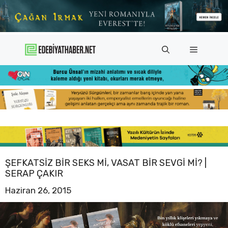
İçeriğe
atla
Menü
ŞEFKATSIZ BIR SEKS MI, VASAT BIR SEVGI MI? |
SERAP ÇAKIR
Haziran 26, 2015