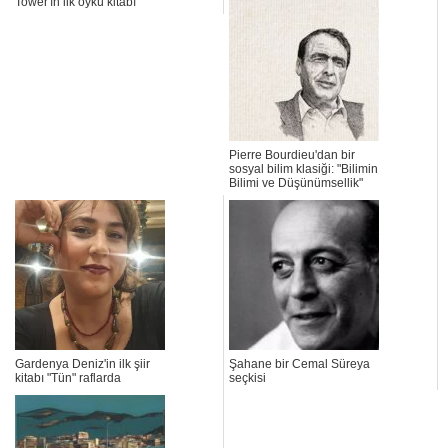
Tower'ın ilk öykü kitabı
Pierre Bourdieu'dan bir
sosyal bilim klasiği: "Bilimin
Bilimi ve Düşünümsellik"
Gardenya Deniz'in ilk şiir
Şahane bir Cemal Süreya
kitabı "Tün" raflarda
seçkisi