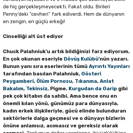
de hiç gerçekleşmeyecekti. Fakat oldu. Birileri
Penny’deki “cevheri” fark ediverdi. Hem de dünyanın
en zengin, en güçlü erkeği!
Cinselliği alt üst ediyor
Chuck Palahniuk’u artık bildiğinizi farz ediyorum.
En çok okunan eseriyle
Dövüş Kulübü
’nün yazarı.
Bunun yanı sıra eserlerinin tümü
Ayrıntı Yayınları
tarafından basılan Palahniuk,
Gösteri
Peygamberi
,
Ölüm Pornosu
,
Tıkanma
,
Anlat
Bakalım
,
Tekinsiz
, Pigme,
Kurgudan da Garip
gibi
pek çok kitabın da sahibi.
Ama bence onu en
önemli kılan yönü, günümüz para dünyasıyla,
kadın erkek ilişkileriyle, gücü elinde bulunduran
sektörlerle dalga geçmesi ve o dünyayı bizlerin
önüne anlamsız, acımasız ve gereksiz olarak
sermesi.
Toplumun değer yargılarına, ikiyüzlülüğüne