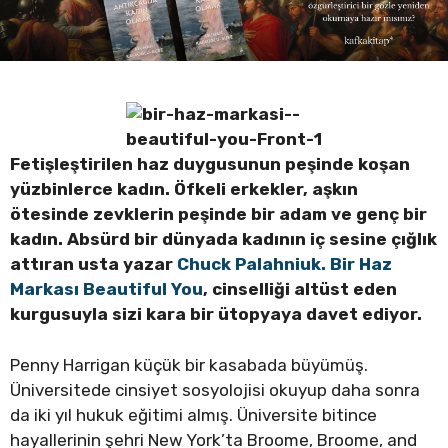
Fetişleştirilen haz duygusunun peşinde koşan
yüzbinlerce kadın. Öfkeli erkekler, aşkın
ötesinde zevklerin peşinde bir adam ve genç bir
kadın. Absürd bir dünyada kadının iç sesine çığlık
attıran usta yazar
Chuck Palahniuk.
Bir Haz
Markası Beautiful You
, cinselliği altüst eden
kurgusuyla sizi kara bir ütopyaya davet ediyor.
Penny Harrigan küçük bir kasabada büyümüş.
Üniversitede cinsiyet sosyolojisi okuyup daha sonra
da iki yıl hukuk eğitimi almış. Üniversite bitince
hayallerinin şehri New York’ta Broome, Broome, and