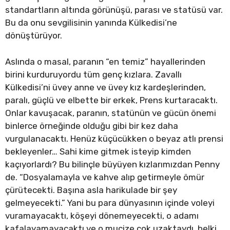
standartların altında görünüşü, parası ve statüsü var.
Bu da onu sevgilisinin yanında Külkedisi’ne
dönüştürüyor.
Aslında o masal, paranın “en temiz” hayallerinden
birini kurduruyordu tüm genç kızlara. Zavallı
Külkedisi’ni üvey anne ve üvey kız kardeşlerinden,
paralı, güçlü ve elbette bir erkek, Prens kurtaracaktı.
Onlar kavuşacak, paranın, statünün ve gücün önemi
binlerce örneğinde olduğu gibi bir kez daha
vurgulanacaktı. Henüz küçücükken o beyaz atlı prensi
bekleyenler… Sahi kime gitmek isteyip kimden
kaçıyorlardı? Bu bilinçle büyüyen kızlarımızdan Penny
de. “Dosyalamayla ve kahve alıp getirmeyle ömür
çürütecekti. Başına asla harikulade bir şey
gelmeyecekti.” Yani bu para dünyasının içinde voleyi
vuramayacaktı, köşeyi dönemeyecekti, o adamı
kafalayamayacaktı ve o mucize çok uzaktaydı, belki