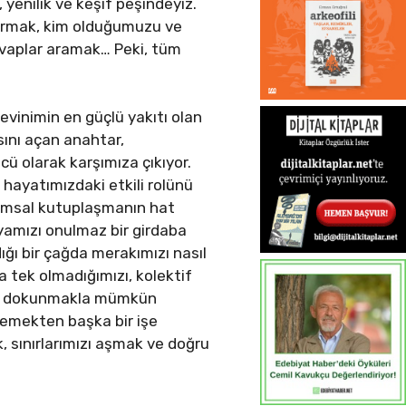
yenilik ve keşif peşindeyiz.
 kurmak, kim olduğumuzu ve
evaplar aramak… Peki, tüm
evinimin en güçlü yakıtı olan
sını açan anahtar,
ücü olarak karşımıza çıkıyor.
ayatımızdaki etkili rolünü
plumsal kutuplaşmanın hat
nyamızı onulmaz bir girdaba
adığı bir çağda merakımızı nasıl
 tek olmadığımızı, kolektif
ize dokunmakla mümkün
lemekten başka bir işe
k, sınırlarımızı aşmak ve doğru