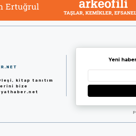
Yeni haber
ER.NET
leşi, kitap tanıtım
erini bize
iyathaber.net
P