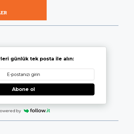
leri günlük tek posta ile alın:
Abone ol
owered by