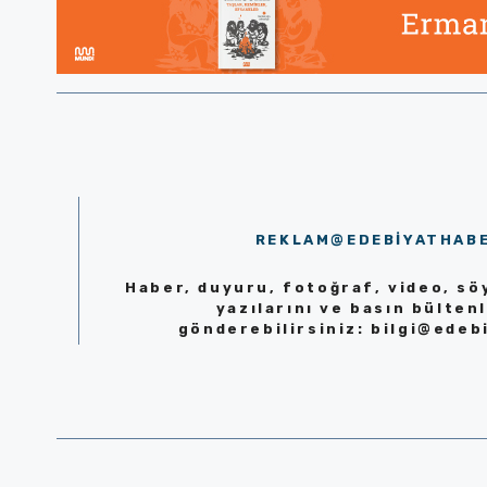
REKLAM@EDEBIYATHAB
Haber, duyuru, fotoğraf, video, söy
yazılarını ve basın bültenl
gönderebilirsiniz:
bilgi@edeb