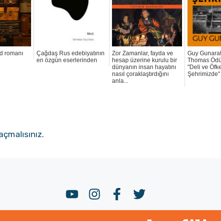
ad romanı
Çağdaş Rus edebiyatının
Zor Zamanlar, fayda ve
Guy Gunarat
en özgün eserlerinden
hesap üzerine kurulu bir
Thomas Ödü
dünyanın insan hayatını
"Deli ve Öfke
nasıl çoraklaştırdığını
Şehrimizde" 
anla...
açmalısınız
.