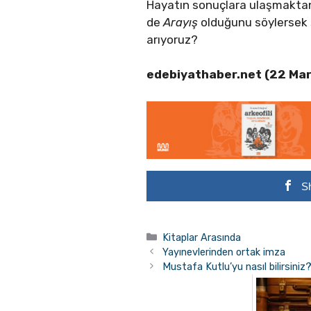
Hayatın sonuçlara ulaşmaktan
de
Arayış
olduğunu söylersek 
arıyoruz?
edebiyathaber.net (22 Ma
S
Kategoriler
Kitaplar Arasında
Yayınevlerinden ortak imza
Mustafa Kutlu’yu nasıl bilirsiniz?