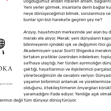
Doğduğumuz andan itibaren anlam, bağlantı, 
Yeni yerler görmek, insanlarla derin bağlar
neye dönüşeceğimizi bilmek, sorularımıza c
bunlar için bizi harekete geçiren şey ne?
Arayış
, hayatımızın merkezinde yer alan bu d
merakı ele alıyor. Merak; yeni dünyaların kapı
bilinmeyenin içindeki ışık ve değişimin itici g
Akademisyen-yazar Scott Shigeoka merakın h
birtakım pratikler üzerinden irdelerken; to
safhaya ulaştığı, her türden ayrımcılığın dü
çektiği, hayatlarımızı ve ilişkilerimizi parçal
yöneteceğimizin de cevabını veriyor. Dünyada
yaşamın birbirimizi anlamak ve yüreklerim
olduğunu, ötekileştirmenin önyargıları körük
yaramadığını ifade ediyor. Yeniliğe açık olma
arımızı değil tüm dünyayı dönüştürüyor.