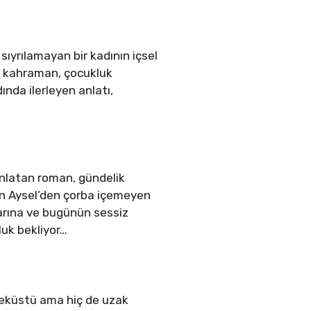
ıyrılamayan bir kadının içsel
an kahraman, çocukluk
ında ilerleyen anlatı,
 anlatan roman, gündelik
yan Aysel’den çorba içemeyen
arına ve bugünün sessiz
luk bekliyor…
çeküstü ama hiç de uzak