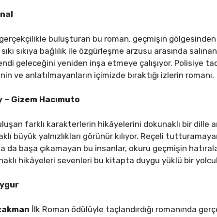
Önal
gerçekçilikle buluşturan bu roman, geçmişin gölgesinden s
 sıkı sıkıya bağlılık ile özgürleşme arzusu arasında salın
endi geleceğini yeniden inşa etmeye çalışıyor. Polisiye tad
n ve anlatılmayanların içimizde bıraktığı izlerin romanı.
y – Gizem Hacımuto
şan farklı karakterlerin hikâyelerini dokunaklı bir dille
aklı büyük yalnızlıkları görünür kılıyor. Reçeli tutturama
la da başa çıkamayan bu insanlar, okuru geçmişin hatıral
naklı hikâyeleri sevenleri bu kitapta duygu yüklü bir yolcu
Uygur
zakman
İlk Roman ödülüyle taçlandırdığı romanında ger