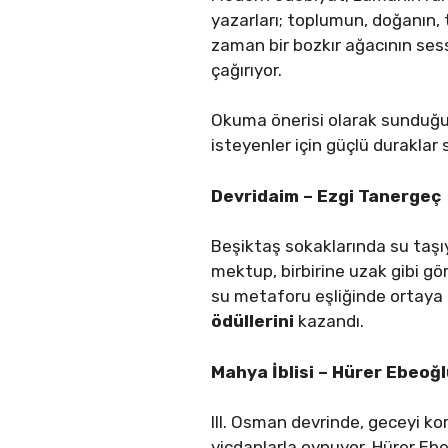
yazarları; toplumun, doğanın, 
zaman bir bozkır ağacının ses
çağırıyor.
Okuma önerisi olarak sunduğu
isteyenler için güçlü duraklar
Devridaim – Ezgi Tanergeç
Beşiktaş sokaklarında su taşıy
mektup, birbirine uzak gibi gö
su metaforu eşliğinde ortaya
ödüllerini
kazandı.
Mahya İblisi – Hürer Ebeoğ
III. Osman devrinde, geceyi kor
vicdanlarla oynuyor. Hürer Ebe