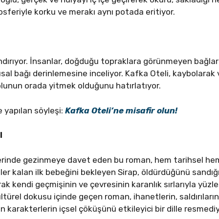
sferiyle korku ve merakı aynı potada eritiyor.
andırıyor. İnsanlar, doğduğu topraklara görünmeyen bağlarl
sal bağı derinlemesine inceliyor. Kafka Oteli, kaybolarak 
yolunun orada yitmek olduğunu hatırlatıyor.
le yapılan söyleşi:
Kafka Oteli’ne misafir olun!
l
zlerinde gezinmeye davet eden bu roman, hem tarihsel hem
r kalan ilk bebeğini bekleyen Sirap, öldürdüğünü sandığı 
k kendi geçmişinin ve çevresinin karanlık sırlarıyla yüzl
ürel dokusu içinde geçen roman, ihanetlerin, saldırıların
karakterlerin içsel çöküşünü etkileyici bir dille resmediy