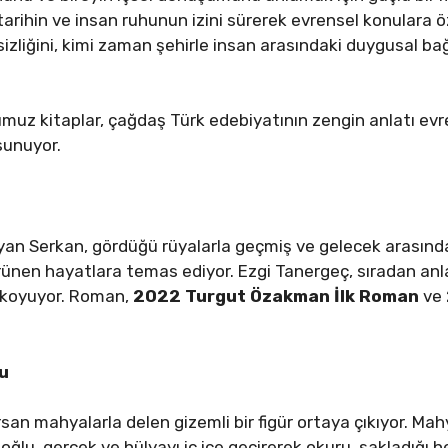
tarihin ve insan ruhunun izini sürerek evrensel konulara ö
sizliğini, kimi zaman şehirle insan arasındaki duygusal 
muz kitaplar, çağdaş Türk edebiyatının zengin anlatı ev
 sunuyor.
an Serkan, gördüğü rüyalarla geçmiş ve gelecek arasında g
rünen hayatlara temas ediyor. Ezgi Tanergeç, sıradan anlar
 koyuyor. Roman,
2022 Turgut Özakman İlk Roman
ve
lu
san mahyalarla delen gizemli bir figür ortaya çıkıyor. Mahy
oğlu, gerçek ve hülyayı iç içe geçirerek okuru, sakladığı