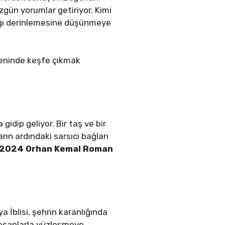
zgün yorumlar getiriyor. Kimi
bağı derinlemesine düşünmeye
reninde keşfe çıkmak
idip geliyor. Bir taş ve bir
ın ardındaki sarsıcı bağları
2024 Orhan Kemal Roman
a İblisi, şehrin karanlığında
 hesaplarla yüzleşmeye