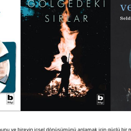
unu ve bireyin içsel dönüşümünü anlamak için güçlü bir