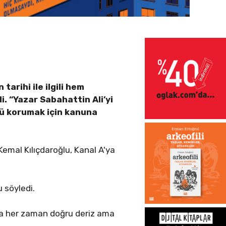
tarihi ile ilgili hem
i. “Yazar Sabahattin Ali’yi
’ü korumak için kanuna
emal Kılıçdaroğlu, Kanal A'ya
u söyledi.
ara her zaman doğru deriz ama