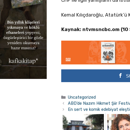
CHP ile ilgili yanlışların da is
Kemal Kılıçdaroğlu, Atatürk’ü
Kaynak: ntvmsncbc.om (10
S
Kategoriler
Uncategorized
ABD’de Nazım Hikmet Şiir Festiv
En sert ve komik edebiyat eleştir