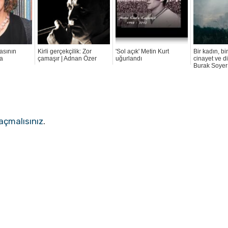
asının
Kirli gerçekçilik: Zor
'Sol açık' Metin Kurt
Bir kadın, bir
fa
çamaşır | Adnan Özer
uğurlandı
cinayet ve d
Burak Soyer
açmalısınız
.