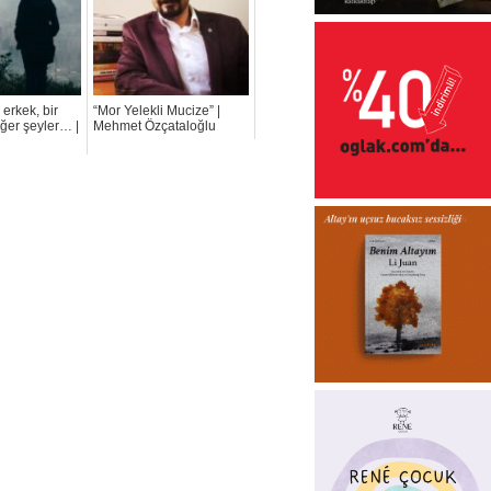
 erkek, bir
“Mor Yelekli Mucize” |
iğer şeyler… |
Mehmet Özçataloğlu