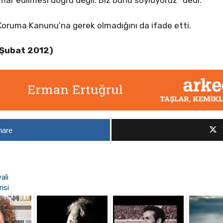
tismar edilmesi doğru değil. Biz bunu söylüyoruz” dedi.
 Koruma Kanunu’na gerek olmadığını da ifade etti.
 Şubat 2012)
hare
ali
isi