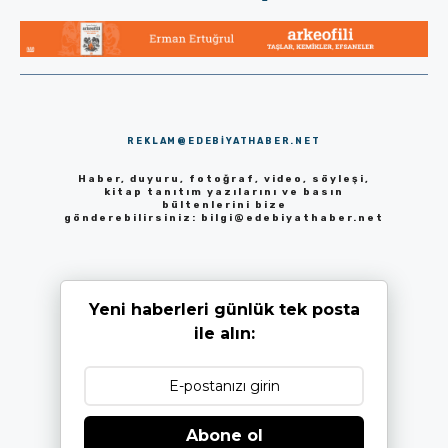
REKLAM@EDEBIYATHABER.NET
Haber, duyuru, fotoğraf, video, söyleşi,
kitap tanıtım yazılarını ve basın
bültenlerini bize
gönderebilirsiniz:
bilgi@edebiyathaber.net
Yeni haberleri günlük tek posta
ile alın:
Abone ol