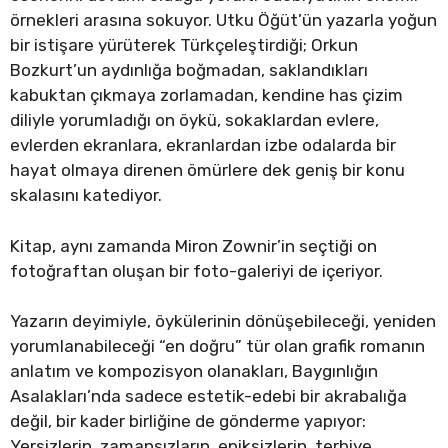
örnekleri arasına sokuyor. Utku Öğüt’ün yazarla yoğun
bir istişare yürüterek Türkçeleştirdiği; Orkun
Bozkurt’un aydınlığa boğmadan, saklandıkları
kabuktan çıkmaya zorlamadan, kendine has çizim
diliyle yorumladığı on öykü, sokaklardan evlere,
evlerden ekranlara, ekranlardan izbe odalarda bir
hayat olmaya direnen ömürlere dek geniş bir konu
skalasını katediyor.
Kitap, aynı zamanda Miron Zownir’in seçtiği on
fotoğraftan oluşan bir foto-galeriyi de içeriyor.
Yazarın deyimiyle, öykülerinin dönüşebileceği, yeniden
yorumlanabileceği “en doğru” tür olan grafik romanın
anlatım ve kompozisyon olanakları, Baygınlığın
Asalakları’nda sadece estetik-edebi bir akrabalığa
değil, bir kader birliğine de gönderme yapıyor:
Yersizlerin, zamansızların, epiksizlerin, terbiye