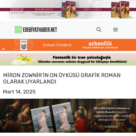
İçeriğe
atla
Menü
MIRON ZOWNIR’IN ON ÖYKÜSÜ GRAFIK ROMAN
OLARAK UYARLANDI
Mart 14, 2025