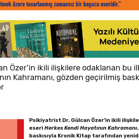
n Özer’in ikili ilişkilere odaklanan bu il
nın Kahramanı, gözden geçirilmiş bask
or
Psikiyatrist Dr. Gülcan Özer’in ikili ilişki
eseri
Herkes Kendi
Hayatının Kahramanı
baskısıyla Kronik Kitap tarafından yenid