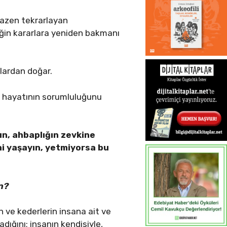
bazen tekrarlayan
iğin kararlara yeniden bakmanı
lardan doğar.
 hayatının sorumluluğunu
n, ahbaplığın zevkine
ni yaşayın, yetmiyorsa bu
n?
n ve kederlerin insana ait ve
adığını; insanın kendisiyle,