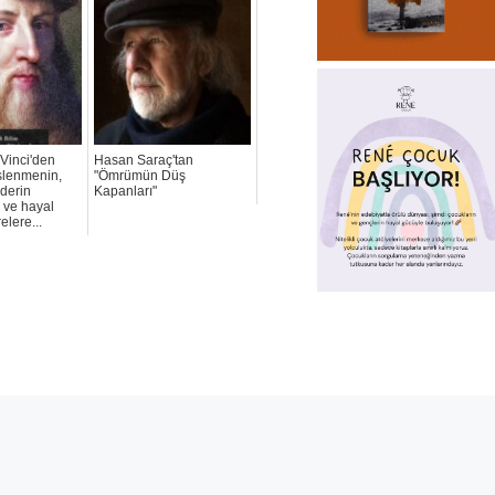
Vinci'den
Hasan Saraç'tan
slenmenin,
"Ömrümün Düş
 derin
Kapanları"
ve hayal
lere...