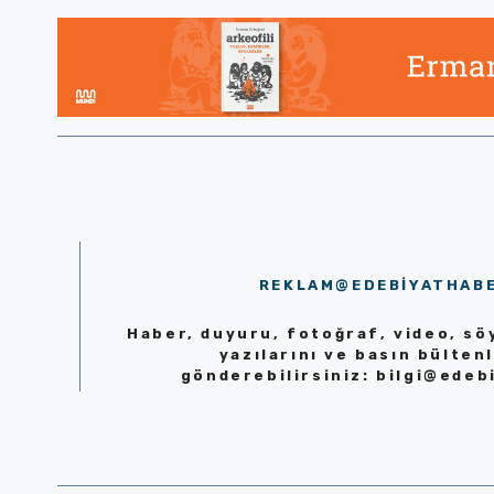
REKLAM@EDEBIYATHAB
Haber, duyuru, fotoğraf, video, söy
yazılarını ve basın bültenl
gönderebilirsiniz:
bilgi@edeb