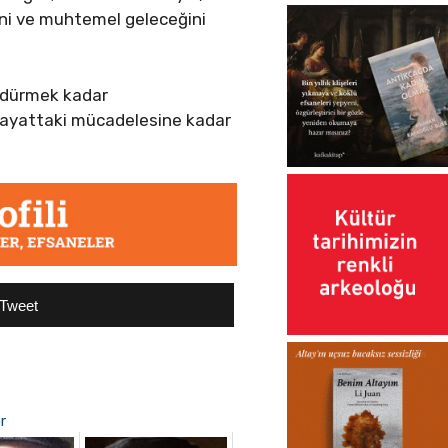
ini ve muhtemel geleceğini
ürdürmek kadar
hayattaki mücadelesine kadar
Tweet
r