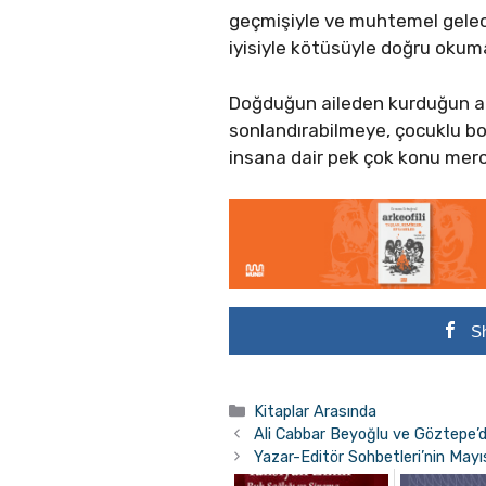
geçmişiyle ve muhtemel gelec
iyisiyle kötüsüyle doğru okuma
Doğduğun aileden kurduğun aile
sonlandırabilmeye, çocuklu 
insana dair pek çok konu merc
S
Kategoriler
Kitaplar Arasında
Ali Cabbar Beyoğlu ve Göztepe’de
Yazar-Editör Sohbetleri’nin May