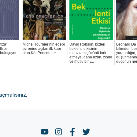
fıza”
Michel Tournier’nin edebi
David Robson, bizleri
Leonard Da 
lı bir
evrenine açılan ilk kapı
beklenti etkisinin
bilimden be
 buluşuyor
olan Kör Pencereler
muazzam gücünü fark
yaratıcılığın,
etmeye, daha uzun, zinde
düşünmenin 
ve mutlu bir y...
gücünün nere
açmalısınız
.