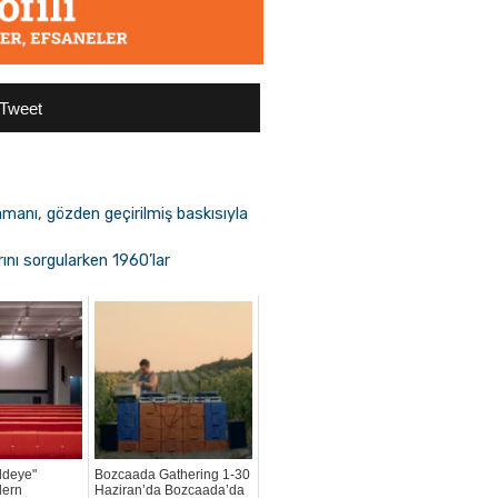
Tweet
ramanı, gözden geçirilmiş baskısıyla
rını sorgularken 1960’lar
ddeye"
Bozcaada Gathering 1-30
dern
Haziran’da Bozcaada’da