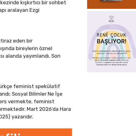
ezinde kışkırtıcı bir sohbet
apı aralayan Ezgi
itiraz eden bir
ışında bireylerin öznel
arası alanda yayımlandı. Son
Türkçe feminist spekülatif
dı; Sosyal Bilimler Ne İşe
ders vermekte, feminist
dürmektedir. Mart 2026’da Hara
025) yazarıdır.