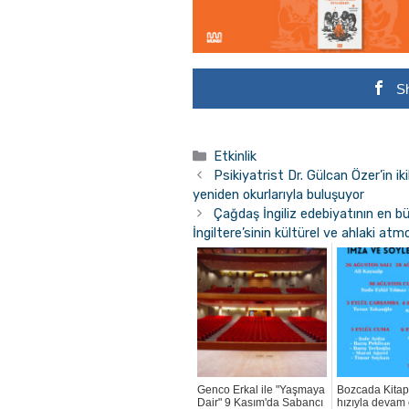
S
Kategoriler
Etkinlik
Psikiyatrist Dr. Gülcan Özer’in ik
yeniden okurlarıyla buluşuyor
Çağdaş İngiliz edebiyatının en büy
İngiltere’sinin kültürel ve ahlaki a
Genco Erkal ile "Yaşmaya
Bozcada Kitap
Dair" 9 Kasım'da Sabancı
hızıyla devam 