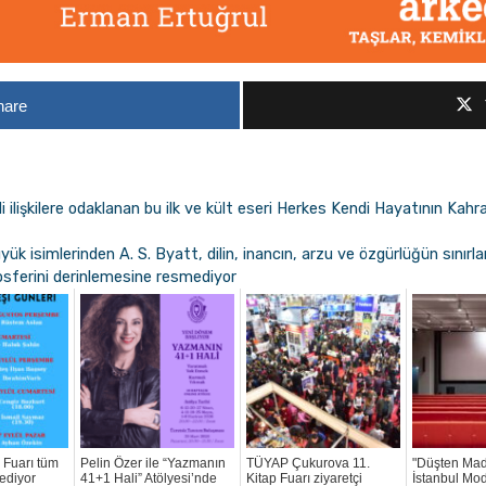
hare
ili ilişkilere odaklanan bu ilk ve kült eseri Herkes Kendi Hayatının Kah
ük isimlerinden A. S. Byatt, dilin, inancın, arzu ve özgürlüğün sınırla
tmosferini derinlemesine resmediyor
 Fuarı tüm
Pelin Özer ile “Yazmanın
TÜYAP Çukurova 11.
"Düşten Ma
ediyor
41+1 Hali” Atölyesi’nde
Kitap Fuarı ziyaretçi
İstanbul Mo