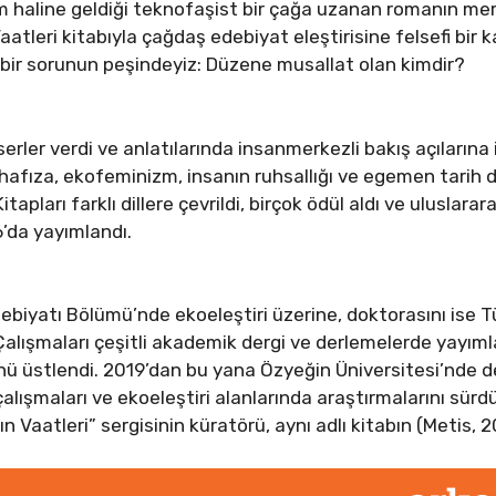
m haline geldiği teknofaşist bir çağa uzanan romanın merk
atleri kitabıyla çağdaş edebiyat eleştirisine felsefi bir k
 bir sorunun peşindeyiz: Düzene musallat olan kimdir?
serler verdi ve anlatılarında insanmerkezli bakış açılarına 
 hafıza, ekofeminizm, insanın ruhsallığı ve egemen tarih d
tapları farklı dillere çevrildi, birçok ödül aldı ve uluslar
’da yayımlandı.
Edebiyatı Bölümü’nde ekoeleştiri üzerine, doktorasını ise 
lışmaları çeşitli akademik dergi ve derlemelerde yayımlan
ünü üstlendi. 2019’dan bu yana Özyeğin Üniversitesi’nde 
alışmaları ve ekoeleştiri alanlarında araştırmalarını sür
n Vaatleri” sergisinin küratörü, aynı adlı kitabın (Metis, 2