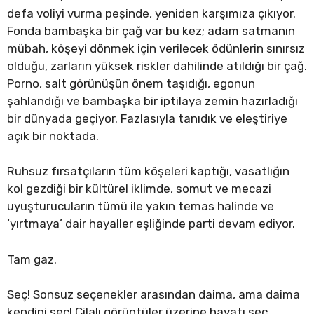
defa voliyi vurma peşinde, yeniden karşımıza çıkıyor.
Fonda bambaşka bir çağ var bu kez; adam satmanın
mübah, köşeyi dönmek için verilecek ödünlerin sınırsız
olduğu, zarların yüksek riskler dahilinde atıldığı bir çağ.
Porno, salt görünüşün önem taşıdığı, egonun
şahlandığı ve bambaşka bir iptilaya zemin hazırladığı
bir dünyada geçiyor. Fazlasıyla tanıdık ve eleştiriye
açık bir noktada.
Ruhsuz fırsatçıların tüm köşeleri kaptığı, vasatlığın
kol gezdiği bir kültürel iklimde, somut ve mecazi
uyuşturucuların tümü ile yakın temas halinde ve
‘yırtmaya’ dair hayaller eşliğinde parti devam ediyor.
Tam gaz.
Seç! Sonsuz seçenekler arasından daima, ama daima
kendini seç! Cilalı görüntüler üzerine hayatı seç,