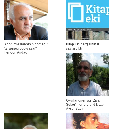
Anonimleşmenin bir örneği:
Kitap Eki dergisinin 8.
"Zıvanacı pop-yazar"! |
sayısı çıktı
Feridun Andaç
Okurlar öneriyor: Ziya
Şeker'in önerdiği 6 kitap |
Aysel Sağır