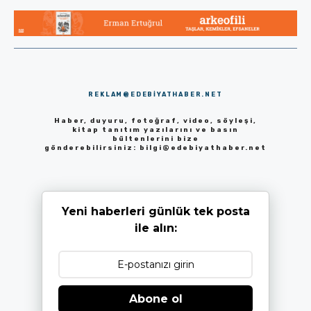
REKLAM@EDEBIYATHABER.NET
Haber, duyuru, fotoğraf, video, söyleşi,
kitap tanıtım yazılarını ve basın
bültenlerini bize
gönderebilirsiniz:
bilgi@edebiyathaber.net
Yeni haberleri günlük tek posta
ile alın:
Abone ol