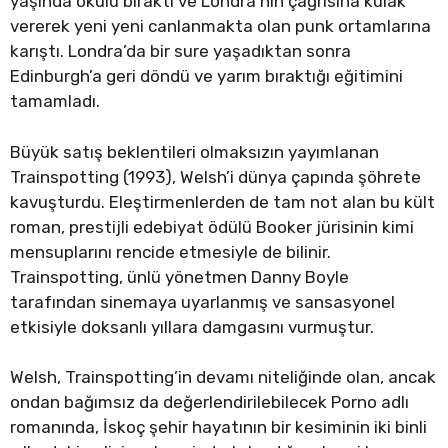
yaşında okulu bıraktı ve Londra’nın çağrısına kulak
vererek yeni yeni canlanmakta olan punk ortamlarına
karıştı. Londra’da bir sure yaşadıktan sonra
Edinburgh’a geri döndü ve yarım bıraktığı eğitimini
tamamladı.
Büyük satış beklentileri olmaksızın yayımlanan
Trainspotting (1993), Welsh’i dünya çapında şöhrete
kavuşturdu. Eleştirmenlerden de tam not alan bu kült
roman, prestijli edebiyat ödülü Booker jürisinin kimi
mensuplarını rencide etmesiyle de bilinir.
Trainspotting, ünlü yönetmen Danny Boyle
tarafından sinemaya uyarlanmış ve sansasyonel
etkisiyle doksanlı yıllara damgasını vurmuştur.
Welsh, Trainspotting’in devamı niteliğinde olan, ancak
ondan bağımsız da değerlendirilebilecek Porno adlı
romanında, İskoç şehir hayatının bir kesiminin iki binli