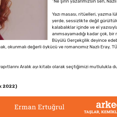
“Ne şirin yazarımızsın sen, Nazlı
Yazı masası, ritüelleri, yazma l
yerde, sessizlikte değil gürültül
kalabalıklar içinde ve el yazısıy
anımsayamadığı kadar çok, bir r
Büyülü Gerçekçilik deyince ede
k, okunmalı değerli öykücü ve romancımız Nazlı Eray, TÜ
apıtlarını Aralık ayı kitabı olarak seçtiğimizi mutlulukla 
ık 2022)