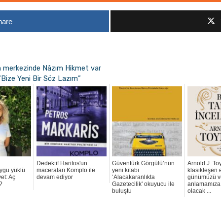
hare
 merkezinde Nâzım Hikmet var
: “Bize Yeni Bir Söz Lazım”
Dedektif Haritos'un
Güventürk Görgülü’nün
Arnold J. To
uygu yüklü
maceraları Komplo ile
yeni kitabı
klasikleşen 
et: Aç
devam ediyor
‘Alacakaranlıkta
günümüzü ve
?
Gazetecilik' okuyucu ile
anlamamıza 
buluştu
olacak ...