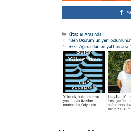
S
Kategoriler
Kitaplar Arasında
“Ben Okurum”un yeni bölümünün
Bekir Ağırdır’dan bir yol haritası
Yitirmek, hatırlamak ve
İlkay Kanık'tan
yas tutmak üzerine
Yeşilçam'ın d
modern bir Odysseia
sofralarına dav
mısınız kuzum