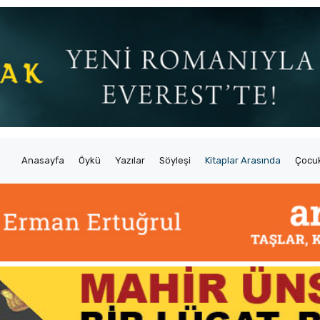
Anasayfa
Öykü
Yazılar
Söyleşi
Kitaplar Arasında
Çocuk