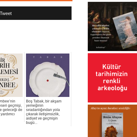
Tweet
ynbee’nin
Boş Tabak, bir akşam
eseri geçmişi,
yemeğinin
 geleceği de
sıradanlığından yola
yardımcı
çıkarak iletişimsizlik,
aidiyet ve geçmişin
bugü...