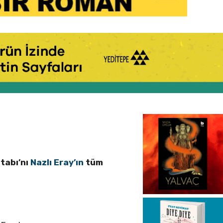
itabı’nı
Nazlı Eray’ın
tüm