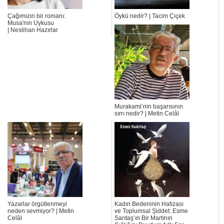
Çağımızın bir romanı:
Öykü nedir? | Tacim Çiçek
Musa'nın Uykusu
| Neslihan Hazırlar
Murakami’nin başarısının
sırrı nedir? | Metin Celâl
Yazarlar örgütlenmeyi
Kadın Bedeninin Hafızası
neden sevmiyor? | Metin
ve Toplumsal Şiddet: Esme
Celâl
Sarıtaş’ın Bir Martının