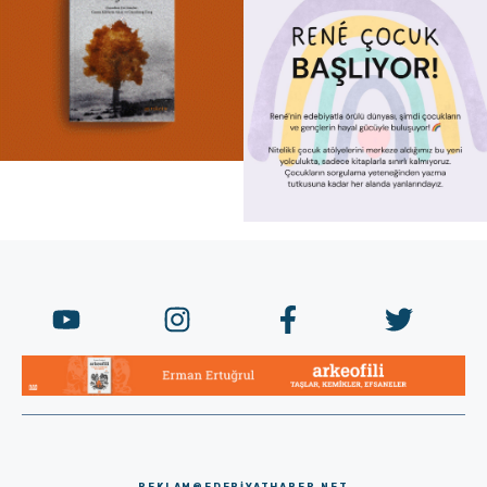
REKLAM@EDEBIYATHABER.NET