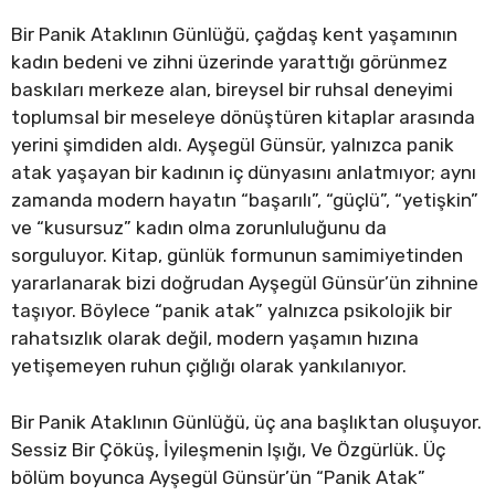
Bir Panik Ataklının Günlüğü, çağdaş kent yaşamının
kadın bedeni ve zihni üzerinde yarattığı görünmez
baskıları merkeze alan, bireysel bir ruhsal deneyimi
toplumsal bir meseleye dönüştüren kitaplar arasında
yerini şimdiden aldı. Ayşegül Günsür, yalnızca panik
atak yaşayan bir kadının iç dünyasını anlatmıyor; aynı
zamanda modern hayatın “başarılı”, “güçlü”, “yetişkin”
ve “kusursuz” kadın olma zorunluluğunu da
sorguluyor. Kitap, günlük formunun samimiyetinden
yararlanarak bizi doğrudan Ayşegül Günsür’ün zihnine
taşıyor. Böylece “panik atak” yalnızca psikolojik bir
rahatsızlık olarak değil, modern yaşamın hızına
yetişemeyen ruhun çığlığı olarak yankılanıyor.
Bir Panik Ataklının Günlüğü, üç ana başlıktan oluşuyor.
Sessiz Bir Çöküş, İyileşmenin Işığı, Ve Özgürlük. Üç
bölüm boyunca Ayşegül Günsür’ün “Panik Atak”