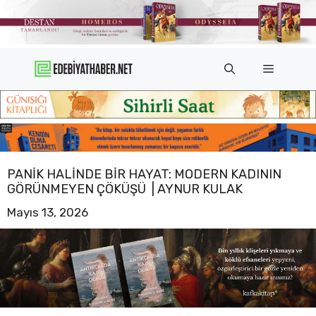
İçeriğe
atla
Menü
PANIK HALINDE BIR HAYAT: MODERN KADININ
GÖRÜNMEYEN ÇÖKÜŞÜ | AYNUR KULAK
Mayıs 13, 2026