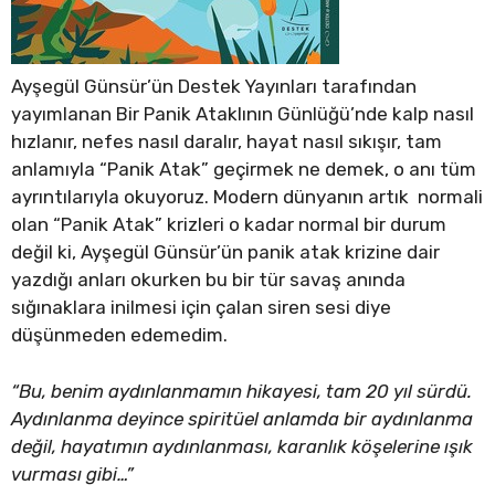
Ayşegül Günsür’ün Destek Yayınları tarafından
yayımlanan Bir Panik Ataklının Günlüğü’nde kalp nasıl
hızlanır, nefes nasıl daralır, hayat nasıl sıkışır, tam
anlamıyla “Panik Atak” geçirmek ne demek, o anı tüm
ayrıntılarıyla okuyoruz. Modern dünyanın artık normali
olan “Panik Atak” krizleri o kadar normal bir durum
değil ki, Ayşegül Günsür’ün panik atak krizine dair
yazdığı anları okurken bu bir tür savaş anında
sığınaklara inilmesi için çalan siren sesi diye
düşünmeden edemedim.
“Bu, benim aydınlanmamın hikayesi, tam 20 yıl sürdü.
Aydınlanma deyince spiritüel anlamda bir aydınlanma
değil, hayatımın aydınlanması, karanlık köşelerine ışık
vurması gibi…”