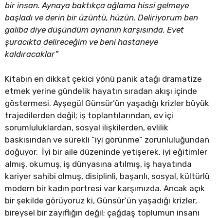
bir insan. Aynaya baktıkça ağlama hissi gelmeye
başladı ve derin bir üzüntü, hüzün. Deliriyorum ben
galiba diye düşündüm aynanın karşısı
nda. Evet
şuracıkta delireceğim ve beni hastaneye
kaldıracaklar”
Kitabın en dikkat çekici yönü panik atağı dramatize
etmek yerine gündelik hayatın sıradan akışı içinde
göstermesi. Ayşegül Günsür’ün yaşadığı krizler büyük
trajedilerden değil; iş toplantılarından, ev içi
sorumluluklardan, sosyal ilişkilerden, evlilik
baskısından ve sürekli “iyi görünme” zorunluluğundan
doğuyor. İyi bir aile düzeninde yetişerek, iyi eğitimler
almış, okumuş, iş dünyasına atılmış, iş hayatında
kariyer sahibi olmuş, disiplinli, başarılı, sosyal, kültürlü
modern bir kadın portresi var karşımızda. Ancak açık
bir şekilde görüyoruz ki, Günsür’ün yaşadığı krizler,
bireysel bir zayıflığın değil; çağdaş toplumun insanı