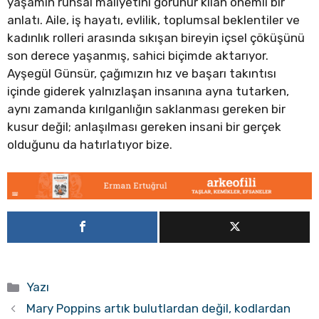
yaşamın ruhsal maliyetini görünür kılan önemli bir
anlatı. Aile, iş hayatı, evlilik, toplumsal beklentiler ve
kadınlık rolleri arasında sıkışan bireyin içsel çöküşünü
son derece yaşanmış, sahici biçimde aktarıyor.
Ayşegül Günsür, çağımızın hız ve başarı takıntısı
içinde giderek yalnızlaşan insanına ayna tutarken,
aynı zamanda kırılganlığın saklanması gereken bir
kusur değil; anlaşılması gereken insani bir gerçek
olduğunu da hatırlatıyor bize.
Kategoriler
Yazı
Mary Poppins artık bulutlardan değil, kodlardan