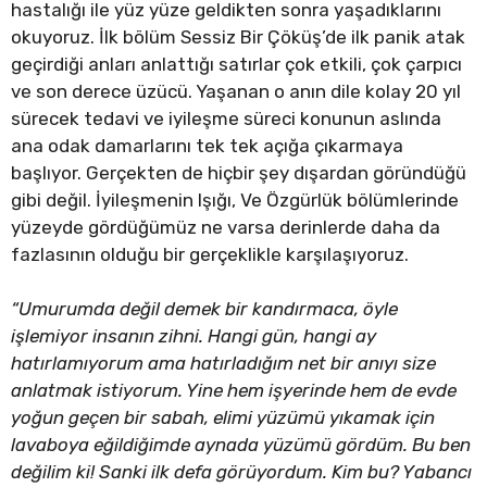
hastalığı ile yüz yüze geldikten sonra yaşadıklarını
okuyoruz. İlk bölüm Sessiz Bir Çöküş’de ilk panik atak
geçirdiği anları anlattığı satırlar çok etkili, çok çarpıcı
ve son derece üzücü. Yaşanan o anın dile kolay 20 yıl
sürecek tedavi ve iyileşme süreci konunun aslında
ana odak damarlarını tek tek açığa çıkarmaya
başlıyor. Gerçekten de hiçbir şey dışardan göründüğü
gibi değil. İyileşmenin Işığı, Ve Özgürlük bölümlerinde
yüzeyde gördüğümüz ne varsa derinlerde daha da
fazlasının olduğu bir gerçeklikle karşılaşıyoruz.
“Umurumda değil demek bir kandırmaca, öyle
işlemiyor insanın zihni. Hangi gün, hangi ay
hatırlamıyorum ama hatırladığım net bir anıyı size
anlatmak istiyorum. Yine hem işyerinde hem de evde
yoğ
un geçen bir sabah, elimi yüzümü yıkamak için
lavaboya eğildiğimde aynada yüzümü gördüm. Bu ben
değilim ki! Sanki ilk defa görüyordum. Kim bu? Yabancı