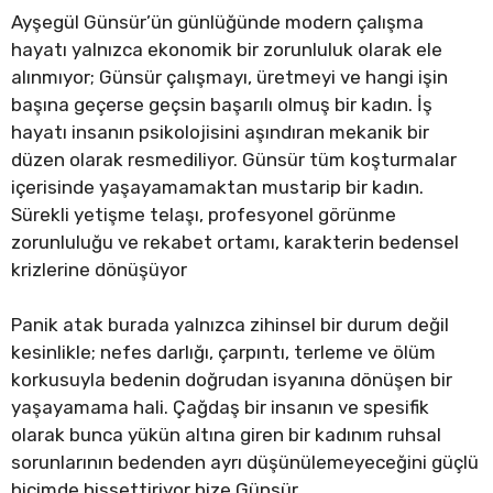
Ayşegül Günsür’ün günlüğünde modern çalışma
hayatı yalnızca ekonomik bir zorunluluk olarak ele
alınmıyor; Günsür çalışmayı, üretmeyi ve hangi işin
başına geçerse geçsin başarılı olmuş bir kadın. İş
hayatı insanın psikolojisini aşındıran mekanik bir
düzen olarak resmediliyor. Günsür tüm koşturmalar
içerisinde yaşayamamaktan mustarip bir kadın.
Sürekli yetişme telaşı, profesyonel görünme
zorunluluğu ve rekabet ortamı, karakterin bedensel
krizlerine dönüşüyor
Panik atak burada yalnızca zihinsel bir durum değil
kesinlikle; nefes darlığı, çarpıntı, terleme ve ölüm
korkusuyla bedenin doğrudan isyanına dönüşen bir
yaşayamama hali. Çağdaş bir insanın ve spesifik
olarak bunca yükün altına giren bir kadınım ruhsal
sorunlarının bedenden ayrı düşünülemeyeceğini güçlü
biçimde hissettiriyor bize Günsür.