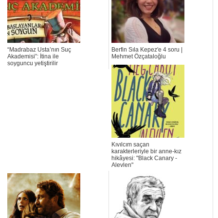
“Madrabaz Usta’nın Suç
Berfin Sıla Kepez'e 4 soru |
Akademisi”: İtina ile
Mehmet Özçataloğlu
soyguncu yetiştirilir
Kıvılcım saçan
karakterleriyle bir anne-kız
hikâyesi: "Black Canary -
Alevlen"