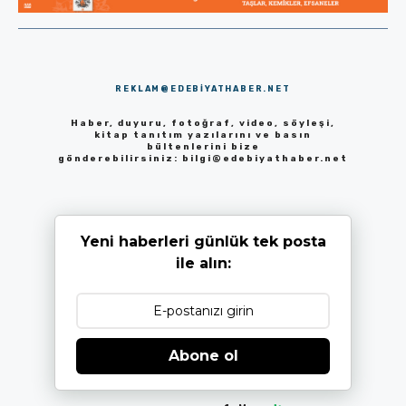
REKLAM@EDEBIYATHABER.NET
Haber, duyuru, fotoğraf, video, söyleşi,
kitap tanıtım yazılarını ve basın
bültenlerini bize
gönderebilirsiniz:
bilgi@edebiyathaber.net
Yeni haberleri günlük tek posta
ile alın:
Abone ol