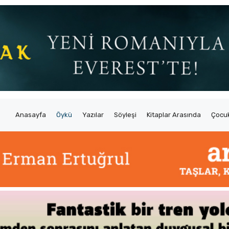
Anasayfa
Öykü
Yazılar
Söyleşi
Kitaplar Arasında
Çocuk