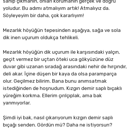
sahip çıkmanın, onları korumanın gerçek ve doğru
yoludur. Bu adımı atmalıyım artık! Atmalıyız da.
Söyleyeyim bir daha, çok kararlıyım!
Mezarlık höyüğün tepesinden aşağıya, sağa ve sola
dik inen uçurum oldukça tehlikeli.
Mezarlık höyüğün dik uçurum ile karşısındaki yalçın,
geçit vermez bir uçtan öteki uca gökyüzüne düz
duvar gibi uzanan sıradağ arasındaki nehir de hırçındır,
deli akar. İçine düşen bir kaya da olsa paramparça
olur. Geçilmez bilirim. Bana bunu anımsatmak
istediğinden de hoşnudum. Kızgın demir saplı bıçaklı
yüreğim korkma. Ellerim çırılçıplak, ama bak
yanmıyorlar.
Şimdi iyi bak, nasıl çıkarıyorum kızgın demir saplı
bıçağı senden. Gördün mü? Daha ne istiyorsun?