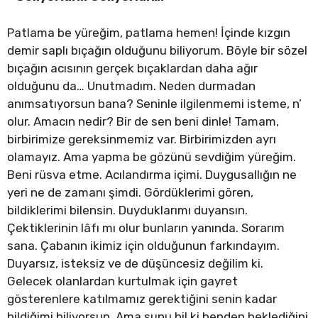
Patlama be yüreğim, patlama hemen! İçinde kızgın
demir saplı bıçağın olduğunu biliyorum. Böyle bir sözel
bıçağın acısının gerçek bıçaklardan daha ağır
olduğunu da… Unutmadım. Neden durmadan
anımsatıyorsun bana? Seninle ilgilenmemi isteme, n’
olur. Amacın nedir? Bir de sen beni dinle! Tamam,
birbirimize gereksinmemiz var. Birbirimizden ayrı
olamayız. Ama yapma be gözünü sevdiğim yüreğim.
Beni rüsva etme. Acılandırma içimi. Duygusallığın ne
yeri ne de zamanı şimdi. Gördüklerimi gören,
bildiklerimi bilensin. Duyduklarımı duyansın.
Çektiklerinin lâfı mı olur bunların yanında. Sorarım
sana. Çabanın ikimiz için olduğunun farkındayım.
Duyarsız, isteksiz ve de düşüncesiz değilim ki.
Gelecek olanlardan kurtulmak için gayret
gösterenlere katılmamız gerektiğini senin kadar
bildiğimi biliyorsun. Ama şunu bil ki benden beklediğini