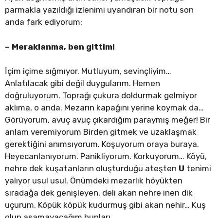
parmakla yazıldığı izlenimi uyandıran bir notu son
anda fark ediyorum:
– Meraklanma, ben gittim!
İçim içime sığmıyor. Mutluyum, sevinçliyim…
Anlatılacak gibi değil duygularım. Hemen
doğruluyorum. Toprağı çukura doldurmak gelmiyor
aklıma, o anda. Mezarın kapağını yerine koymak da…
Görüyorum, avuç avuç çıkardığım paraymış meğer! Bir
anlam veremiyorum Birden gitmek ve uzaklaşmak
gerektiğini anımsıyorum. Koşuyorum oraya buraya.
Heyecanlanıyorum. Panikliyorum. Korkuyorum… Köyü,
nehre dek kuşatanların oluşturduğu ateşten
U
tenimi
yalıyor usul usul. Önümdeki mezarlık höyükten
sıradağa dek genişleyen, deli akan nehre inen dik
uçurum. Köpük köpük kudurmuş gibi akan nehir… Kuş
olup aşamayacağım bunları.