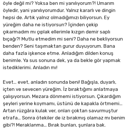
öyle değil mi? Yoksa ben mi yanılıyorum?! Umarım
öyledir, yani yanılıyorumdur. Yalnız kararlı ve dingin
hepsi de. Artık yalnız olmadığımızı biliyorsun. Ey
yüreğim daha ne istiyorsun? İçinden çekip
çıkarmadım mı çıplak ellerimle kızgın demir saplı
bıçağı?! Mutlu etmedim mi seni? Daha ne bekliyorsun
benden? Seni taşımaktan gurur duyuyorum. Bana
daha fazla işkence etme. Anladığım dilden konuş
benimle. Ya sus sonuna dek, ya da bekle gör yapmak
istediklerimi. Anladın mı!
Evet… evet, anladın sonunda beni! Bağışla, duyarlı,
içten ve sevecen yüreğim. İz bıraktığımı anlatmaya
çalışıyorsun. Mezara dönmemi istiyorsun. Çıkardığım
şeyleri yerine koymamı, üstünü de kapakla örtmemi…
Artan rüzgâra kulak ver, onları çoktan savurmuştur
etrafa… Sonra ötekiler de iz bırakmış olamaz mı benim
gibi?! Meraklanma… Bırak bunları, şunlara bak.