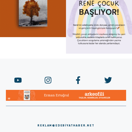
REKLAM@EDEBIYATHABER.NET