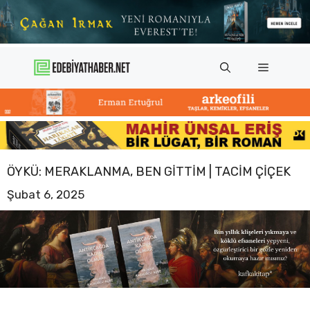
İçeriğe
atla
Menü
ÖYKÜ: MERAKLANMA, BEN GITTIM | TACIM ÇIÇEK
Şubat 6, 2025