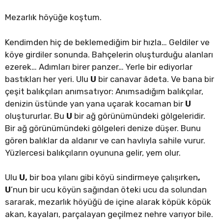
Mezarlık höyüğe koştum.
Kendimden hiç de beklemediğim bir hızla… Geldiler ve
köye girdiler sonunda. Bahçelerin oluşturduğu alanları
ezerek… Adımları birer panzer… Yerle bir ediyorlar
bastıkları her yeri. Ulu
U
bir canavar âdeta. Ve bana bir
çeşit balıkçıları anımsatıyor: Anımsadığım balıkçılar,
denizin üstünde yan yana uçarak kocaman bir
U
oluştururlar. Bu
U
bir ağ görünümündeki gölgeleridir.
Bir ağ görünümündeki gölgeleri denize düşer. Bunu
gören balıklar da aldanır ve can havlıyla sahile vurur.
Yüzlercesi balıkçıların oyununa gelir, yem olur.
Ulu
U,
bir boa yılanı gibi köyü sindirmeye çalışırken
,
U
’nun bir ucu köyün sağından öteki ucu da solundan
sararak, mezarlık höyüğü de içine alarak köpük köpük
akan, kayaları, parçalayan geçilmez nehre varıyor bile.