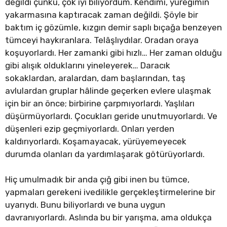
değildi çünkü, çok iyi biliyordum. Kendimi, yüreğimin
yakarmasına kaptıracak zaman değildi. Şöyle bir
baktım iç gözümle, kızgın demir saplı bıçağa benzeyen
tümceyi haykıranlara. Telâşlıydılar. Oradan oraya
koşuyorlardı. Her zamanki gibi hızlı… Her zaman olduğu
gibi alışık olduklarını yineleyerek… Daracık
sokaklardan, aralardan, dam başlarından, taş
avlulardan gruplar hâlinde geçerken evlere ulaşmak
için bir an önce; birbirine çarpmıyorlardı. Yaşlıları
düşürmüyorlardı. Çocukları geride unutmuyorlardı. Ve
düşenleri ezip geçmiyorlardı. Onları yerden
kaldırıyorlardı. Koşamayacak, yürüyemeyecek
durumda olanları da yardımlaşarak götürüyorlardı.
Hiç umulmadık bir anda çığ gibi inen bu tümce,
yapmaları gerekeni ivedilikle gerçekleştirmelerine bir
uyarıydı. Bunu biliyorlardı ve buna uygun
davranıyorlardı. Aslında bu bir yarışma, ama oldukça