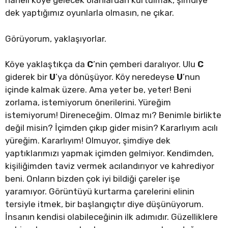
haneli köye gelecek olanlardan kurtulmak, şimdiye
dek yaptığımız oyunlarla olmasın, ne çıkar.
Görüyorum, yaklaşıyorlar.
Köye yaklaştıkça da
C
’nin çemberi daralıyor. Ulu
C
giderek bir
U
’ya dönüşüyor. Köy neredeyse
U
’nun
içinde kalmak üzere. Ama yeter be, yeter! Beni
zorlama, istemiyorum önerilerini. Yüreğim
istemiyorum! Direneceğim. Olmaz mı? Benimle birlikte
değil misin? İçimden çıkıp gider misin? Kararlıyım acılı
yüreğim. Kararlıyım! Olmuyor, şimdiye dek
yaptıklarımızı yapmak içimden gelmiyor. Kendimden,
kişiliğimden taviz vermek acılandırıyor ve kahrediyor
beni. Onların bizden çok iyi bildiği çareler işe
yaramıyor. Görüntüyü kurtarma çarelerini elinin
tersiyle itmek, bir başlangıçtır diye düşünüyorum.
İnsanın kendisi olabileceğinin ilk adımıdır. Güzelliklere