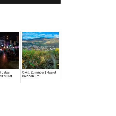
 ustası
Öykü: Zümrütler | Hasret
dır Murat
Balaban Erol