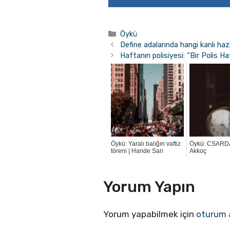
Kategoriler
Öykü
Define adalarında hangi kanlı haz
Haftanın polisiyesi: “Bir Polis H
Öykü: Yaralı balığın vaftiz
Öykü: CSARDA
töreni | Hande Sarı
Akkoç
Yorum Yapın
Yorum yapabilmek için
oturum 