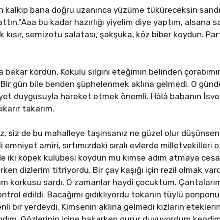
 kalkıp bana doğru uzanınca yüzüme tüküreceksin sandı
zattın.“Aaa bu kadar hazırlığı yiyelim diye yaptım, alsana 
aşık kısır, semizotu salatası, şakşuka, köz biber koydun.
 bakar kördün. Kokulu silgini eteğimin belinden çorabımı
. Bir gün bile benden şüphelenmek aklına gelmedi. O günde
yet duygusuyla hareket etmek önemli. Hâlâ babanın İsveç
ıkarır takarım.
, siz de bu mahalleye taşınsanız ne güzel olur düşünsene
mniyet amiri, sırtımızdaki sıralı evlerde milletvekilleri o
de iki köpek kulübesi koydun mu kimse adım atmaya cesa
en dizlerim titriyordu. Bir çay kaşığı için rezil olmak var
am korkusu sardı. O zamanlar haydi çocuktum. Çantalarımı
ntrol edildi. Bacağımı gıdıklıyordu tokanın tüylü ponponu.
bir yerdeydi. Kimsenin aklına gelmedi kızların eteklerinin a
ndım. Gözlerinin içine bakarken gurur duyuyordum kendim