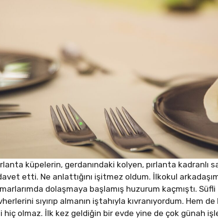
lanta küpelerin, gerdanındaki kolyen, pırlanta kadranlı 
davet etti. Ne anlattığını işitmez oldum. İlkokul arkadaşı
arlarımda dolaşmaya başlamış huzurum kaçmıştı. Süfli bi
erlerini sıyırıp almanın iştahıyla kıvranıyordum. Hem de
 hiç olmaz. İlk kez geldiğin bir evde yine de çok günah işl