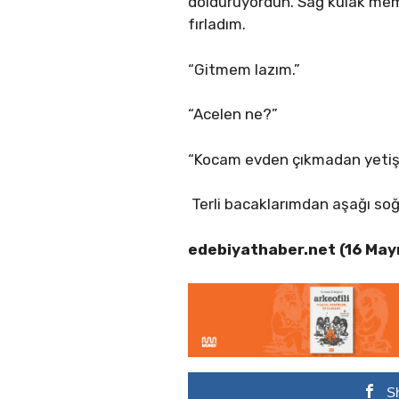
dolduruyordun. Sağ kulak mem
fırladım.
“Gitmem lazım.”
“Acelen ne?”
“Kocam evden çıkmadan yetiş
Terli bacaklarımdan aşağı soğ
edebiyathaber.net (16 May
S