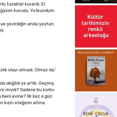
ü tuzaklar kurardı. El
Boğazım kurudu. Yutkundum.
eye çevirdiğin anda şeytan
il.
lık olayı olmadı. Olmaz da.”
da değildi ya artık. Geçmiş
arır mıydı? Sadece bu korku
 beni evine? İlk kez o gün
r kızın eteğinin altına