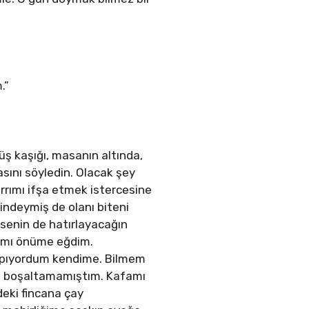
.”
ş kaşığı, masanın altında,
sını söyledin. Olacak şey
ırrımı ifşa etmek istercesine
rindeymiş de olanı biteni
 senin de hatırlayacağın
şımı önüme eğdim.
yapıyordum kendime. Bilmem
uyu boşaltamamıştım. Kafamı
eki fincana çay