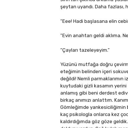
şeytan uyandı. Daha fazlası, h
“Eee! Hadi başlasana elin ceb
“Evin anahtarı geldi aklıma. 
“Çayları tazeleyeyim.”
Yüzünü mutfağa doğru çevirmen
eteğimin belinden içeri sokuv
değildi! Nemli parmaklarımın i
kuytudaki gizli kasamın yerini
anlamış gibi beni derdest ediv
birkaç anımızı anlattım. Kanı
Gömleğimde yankesiciliğimin 
kaç psikologla onlarca kez ço
kaldırdığımda göz göze geldi