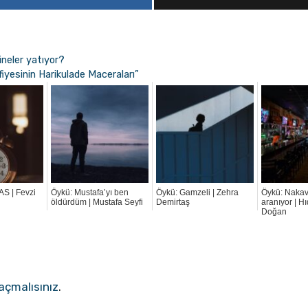
ineler yatıyor?
afiyesinin Harikulade Maceraları”
S | Fevzi
Öykü: Mustafa’yı ben
Öykü: Gamzeli | Zehra
Öykü: Nakavt
öldürdüm | Mustafa Seyfi
Demirtaş
aranıyor | Hı
Doğan
açmalısınız
.