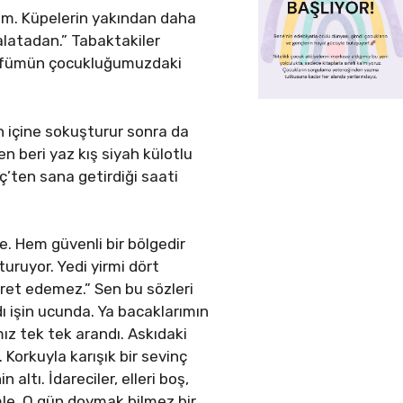
m. Küpelerin yakından daha
salatadan.” Tabaktakiler
 Parfümün çocukluğumuzdaki
n içine sokuşturur sonra da
n beri yaz kış siyah külotlu
’ten sana getirdiği saati
. Hem güvenli bir bölgedir
turuyor. Yedi yirmi dört
ret edemez.” Sen bu sözleri
dı işin ucunda. Ya bacaklarımın
z tek tek arandı. Askıdaki
 Korkuyla karışık bir sevinç
ltı. İdareciler, elleri boş,
le. O gün doymak bilmez bir