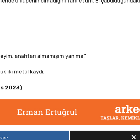
endeki küpenin olmadığını fark ettim. El çabukluğundaki
eyim, anahtarı almamışım yanıma.”
uk iki metal kaydı.
ıs 2023)
hare