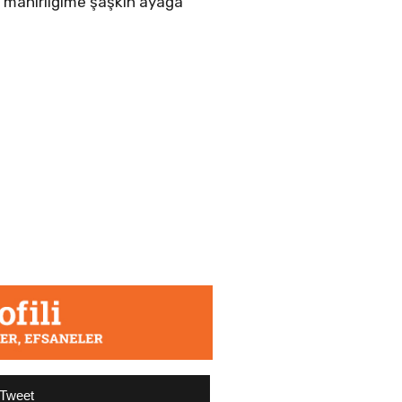
 mahirliğime şaşkın ayağa
Tweet