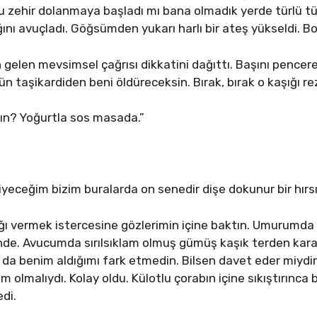
 zehir dolanmaya başladı mı bana olmadık yerde türlü türl
nı avuçladı. Göğsümden yukarı harlı bir ateş yükseldi. 
 gelen mevsimsel çağrısı dikkatini dağıttı. Başını pencer
ün taşikardiden beni öldüreceksin. Bırak, bırak o kaşığı rez
sın? Yoğurtla sos masada.”
yeceğim bizim buralarda on senedir dişe dokunur bir hırsız
ağı vermek istercesine gözlerimin içine baktın. Umurumda 
erinde. Avucumda sırılsıklam olmuş gümüş kaşık terden kar
 da benim aldığımı fark etmedin. Bilsen davet eder miydin
olmalıydı. Kolay oldu. Külotlu çorabın içine sıkıştırınca bi
di.