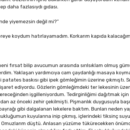
ep daha fazlasıydı gıdası.
inde yiyemezsin değil mi?”
Nereye koydum hatırlayamadım. Korkarım kapıda kalacağım
i fırsat bilip avucumun arasında sırılsıklam olmuş gümü
erdim. Yaklaşan yardımcıya cam çaydanlığı masaya koyma
zi patates baskısı gibi ipek gömleğimin üzerine çıkmıştı. S
 işaret ediyordu. Gözlerin gömleğimdeki ter lekesinin üze
ereceğinden işgilleniyordum. Tedirginliğimi dağıtmak için
mdan az önceki zehir çekilmişti. Pişmanlık duygusuyla ba
bayrağı gibi dalgalanan lekelere baktım. Bunları neden 
cukluğumun kuyularına inip çıkmış, içlerindeki tiksinç s
k. Omuzlarım düştü. Anlasan yüzüme tükürecekken önümd