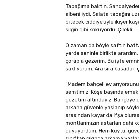
Tabağıma baktın. Sandalyeden
albeniliydi. Salata tabağını u
bitecek ciddiyetiyle ikişer k
silgin gibi kokuyordu. Çilekli.
O zaman da böyle saftın hatta
yerde seninle birlikte arardım
çorapla gezerim. Bu işte emni
saklıyorum. Ara sıra kasadan ç
“Madem bahçeli ev arıyorsunuz
semtimiz. Köşe başında emekli e
gözetim altındayız. Bahçeye 
arkana güvenle yaslanıp söylerk
arasından kayar da ifşa olurs
montlarımızın astarları dahi ko
duyuyordum. Hem kuytu, güvenli 
sınıftan çıkınca arkama yasla