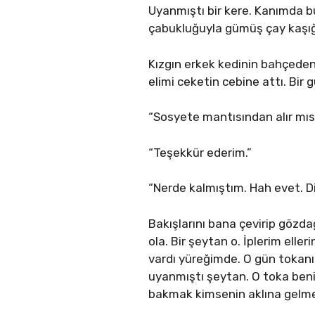
Uyanmıştı bir kere. Kanımda bu
çabukluğuyla gümüş çay kaşığı
Kızgın erkek kedinin bahçeden
elimi ceketin cebine attı. Bir g
“Sosyete mantısından alır mı
“Teşekkür ederim.”
“Nerde kalmıştım. Hah evet. Di
Bakışlarını bana çevirip gözd
ola. Bir şeytan o. İplerim ell
vardı yüreğimde. O gün tokanı
uyanmıştı şeytan. O toka benim 
bakmak kimsenin aklına gelme