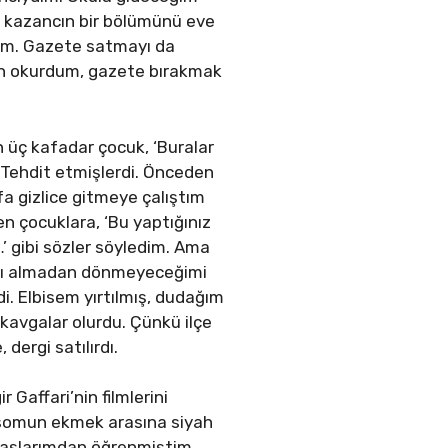
m kazancın bir bölümünü eve
dim. Gazete satmayı da
ben okurdum, gazete bırakmak
n üç kafadar çocuk, ‘Buralar
 Tehdit etmişlerdi. Önceden
a gizlice gitmeye çalıştım
 çocuklara, ‘Bu yaptığınız
…’ gibi sözler söyledim. Ama
ramı almadan dönmeyeceğimi
i. Elbisem yırtılmış, dudağım
kavgalar olurdu. Çünkü ilçe
dergi satılırdı.
Gaffari’nin filmlerini
 somun ekmek arasına siyah
adaşlarımdan öğrenmiştim.