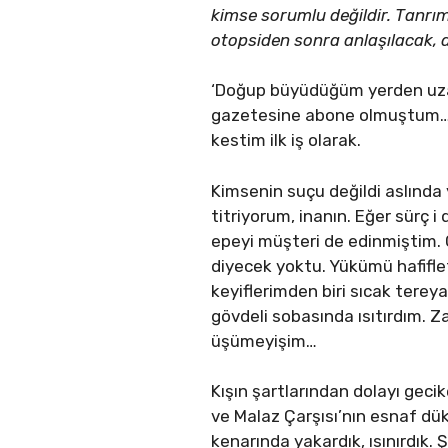
kimse sorumlu değildir. Tanrım 
otopsiden sonra anlaşılacak, d
‘Doğup büyüdüğüm yerden uzakl
gazetesine abone olmuştum… N
kestim ilk iş olarak.
Kimsenin suçu değildi aslında 
titriyorum, inanın. Eğer sürç 
epeyi müşteri de edinmiştim. 
diyecek yoktu. Yükümü hafifle
keyiflerimden biri sıcak terey
gövdeli sobasında ısıtırdım. 
üşümeyişim…
Kışın şartlarından dolayı geci
ve Malaz Çarşısı’nın esnaf dük
kenarında yakardık, ısınırdık