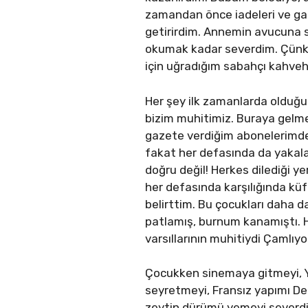
zamandan önce iadeleri ve ga
getirirdim. Annemin avucuna 
okumak kadar severdim. Çünkü 
için uğradığım sabahçı kahveh
Her şey ilk zamanlarda olduğu 
bizim muhitimiz. Buraya gelme
gazete verdiğim abonelerimden
fakat her defasında da yakal
doğru değil! Herkes dilediği y
her defasında karşılığında kü
belirttim. Bu çocukları daha d
patlamış, burnum kanamıştı. H
varsıllarının muhitiydi Çamlıyo
Çocukken sinemaya gitmeyi, Yıl
seyretmeyi, Fransız yapımı D
zeytin dürümü yemeyi severdim