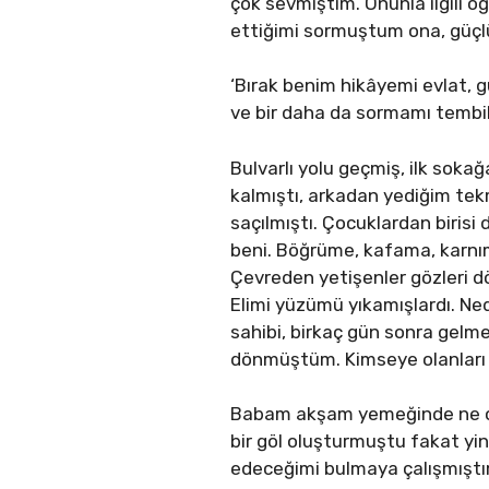
çok sevmiştim. Onunla ilgili 
ettiğimi sormuştum ona, güçlük
‘Bırak benim hikâyemi evlat, g
ve bir daha da sormamı tembi
Bulvarlı yolu geçmiş, ilk soka
kalmıştı, arkadan yediğim tek
saçılmıştı. Çocuklardan birisi
beni. Böğrüme, kafama, karnı
Çevreden yetişenler gözleri d
Elimi yüzümü yıkamışlardı. Ne
sahibi, birkaç gün sonra gelm
dönmüştüm. Kimseye olanları 
Babam akşam yemeğinde ne ol
bir göl oluşturmuştu fakat y
edeceğimi bulmaya çalışmışt