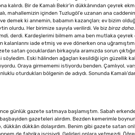
ona kalırdı. Bir de Kamalı Bekir’in dükkânından çeyrek ek
ı, mahallemizin içinden Tuzlugöl’e uzanan ana caddenin
ık ve demek ki annemin, babamın kazançları; ev bizim oldu
in olurdu. Her birimize sayıyla verilirdi. Ve biz
biraz daha
mdi,
derdi. Kardeşlerimi bilmem ama ben mutlaka çeyrek
in kalanlarını iade etmiş ve eve dönerken ona uğramıştım.
zete satan çocuklardan birkaçıyla aramızda sorun çıktığın
öyledim. Eski hâlinden ağaçları kesildiği için güzellik 
ıyordu. Oraya girmememi istiyordu benden. Çamlıyol, varsı
unluklu oturdukları bölgenin de adıydı. Sonunda Kamalı’
önce günlük gazete satmaya başlamıştım. Sabah erkenden
i başbayiden gazeteleri alırdım. Bezden kemerimle boynu
, dükkân dükkân dolaşırdım. Benim gibi gazete satan onl
nnem de fabrika işçisiydi. Gelirleri onlara yetmezdi. Öğr