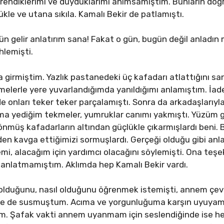
öğrendiklerimi ve duyduklarımı anımsamıştım. Bunların doğ
le ve utana sıkıla. Kamalı Bekir de patlamıştı.
ün gelir anlatırım sana! Fakat o gün, bugün değil anladın m
hlemişti.
ğa girmiştim. Yazlık pastanedeki üç kafadarı atlattığını 
melerle yere yuvarlandığımda yanıldığımı anlamıştım. İa
 de onları teker teker parçalamıştı. Sonra da arkadaşlarıyl
ma yediğim tekmeler, yumruklar canımı yakmıştı. Yüzüm g
önmüş kafadarların altından güçlükle çıkarmışlardı beni. 
den kavga ettiğimizi sormuşlardı. Gerçeği olduğu gibi a
emi, alacağım için yardımcı olacağını söylemişti. Ona teş
anlatmamıştım. Aklımda hep Kamalı Bekir vardı.
duğunu, nasıl olduğunu öğrenmek istemişti, annem çe
ine de susmuştum. Acıma ve yorgunluğuma karşın uyuyamam
ım. Şafak vakti annem uyanmam için seslendiğinde ise 