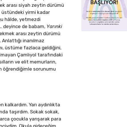
mek arası siyah zeytin dürümü
 üstündeki yirmi kadar
ğu hâlde, yetmezdi
… deyince de babam,
Yarınki
 ekmek arası zeytin dürümü
 Anlattığı inanılmaz
ı, üstüme fazlaca geldiğini,
kalmayan Çamlıyol tarafındaki
lların ve elit memurların,
dan öğrendiğimle sorunumu
 kalkardım. Yarı aydınlıkta
mda taşırdım. Sokak sokak,
arca çocukla yarışarak para
enciydim. Okula gideceğim