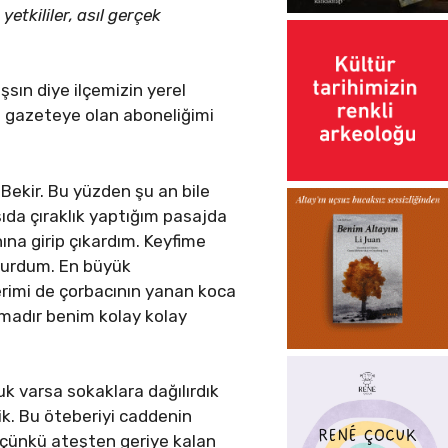
etkililer, asıl gerçek
sın diye ilçemizin yerel
 gazeteye olan aboneliğimi
Bekir. Bu yüzden şu an bile
şıda çıraklık yaptığım pasajda
na girip çıkardım. Keyfime
okurdum. En büyük
lerimi de çorbacının yanan koca
lmadır benim kolay kolay
k varsa sokaklara dağılırdık
ik. Bu öteberiyi caddenin
ı çünkü ateşten geriye kalan