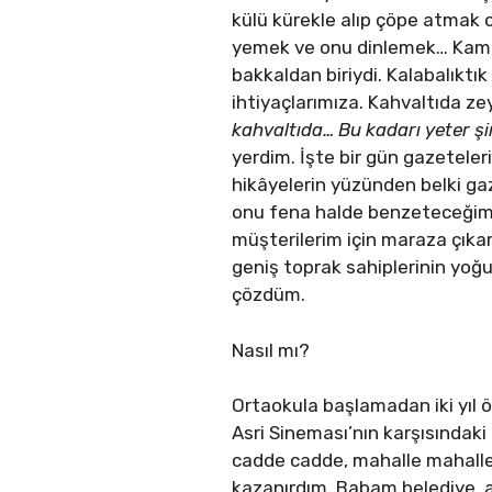
külü kürekle alıp çöpe atmak 
yemek ve onu dinlemek… Kamal
bakkaldan biriydi. Kalabalıkt
ihtiyaçlarımıza. Kahvaltıda zeyt
kahvaltıda… Bu kadarı yeter şi
yerdim. İşte bir gün gazeteler
hikâyelerin yüzünden belki ga
onu fena halde benzeteceğimi s
müşterilerim için maraza çıkar
geniş toprak sahiplerinin yoğ
çözdüm.
Nasıl mı?
Ortaokula başlamadan iki yıl 
Asri Sineması’nın karşısındak
cadde cadde, mahalle mahalle
kazanırdım. Babam belediye, a