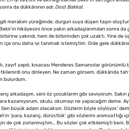
 sonra da dükkânının adı:
Dost Bakkal
.
lgili merakım yüreğimde, durgun suya düşen taşın oluştur
Bekir’in hikâyesini önce yakın arkadaşlarımdan sonra da
rbirine yakındı, hem de birbirinden çok uzaktı. Yine de ü
en içe onu daha iyi tanımak istemiştim. Gide gele dükkân
açlı, zayıf yapılı, kısacası Menderes Samancılar görünüm
tkilenirdi onu dinleyen. Ne zaman görsem, dükkânda ta
n bulurdum.
 genç arkadaşım, seni öz çocuklarım gibi seviyorum. Sak
para kazanıyorum, okulu, okumayı ne yapacağım deme. Ay
. Sen büyük adam olacaksın. Gözlerin böyle söylüyor,’ d
tah’ın ‘para, kazanç, dürüstlük’ gibi sözlerini anımsattığı 
için de çok zorlanmıştım… Bu sözler çok etkilemişti beni.