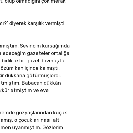
ru olup olmadığını çok merak
ı?’ diyerek karşılık vermişti
sanmıştım. Sevincim kursağımda
de edeceğim gazeteler ortalığa
a birlikte bir güzel dövmüştü
özüm kan içinde kalmıştı.
Bir dükkâna götürmüşlerdi.
nlatmıştım. Babacan dükkân
ekkür etmiştim ve eve
vremde gözyaşlarından küçük
ış, o çocukları nasıl alt
hemen uyanmıştım. Gözlerim