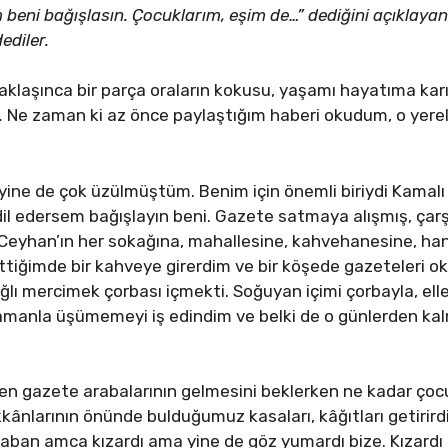
beni bağışlasın. Çocuklarım, eşim de…” dediğini açıklayan y
ediler.
aşınca bir parça oraların kokusu, yaşamı hayatıma karış
e zaman ki az önce paylaştığım haberi okudum, o yerel
yine de çok üzülmüştüm. Benim için önemli biriydi Kamalı 
i dil edersem bağışlayın beni. Gazete satmaya alışmış, çar
Ceyhan’ın her sokağına, mahallesine, kahvehanesine, hanı
ttiğimde bir kahveye girerdim ve bir köşede gazeteleri 
ağlı mercimek çorbası içmekti. Soğuyan içimi çorbayla, el
Zamanla üşümemeyi iş edindim ve belki de o günlerden ka
ken gazete arabalarının gelmesini beklerken ne kadar çocu
kânlarının önünde bulduğumuz kasaları, kâğıtları getirird
. Şaban amca kızardı ama yine de göz yumardı bize. Kızard