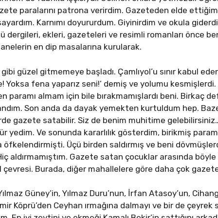
zete paralarını patrona verirdim. Gazeteden elde ettiği
sayardım. Karnımı doyururdum. Giyinirdim ve okula gider
dergileri, ekleri, gazeteleri ve resimli romanları önce 
anelerin en dip masalarına kurularak.
gibi güzel gitmemeye başladı. Çamlıyol’u sınır kabul ede
! Yoksa fena yaparız seni!’ demiş ve yolumu kesmişlerdi.
 paramı almam için bile bırakmamışlardı beni. Birkaç def
andım. Son anda da dayak yemekten kurtuldum hep. Bazen
erde gazete satabilir. Siz de benim muhitime gelebilirsiniz
für yedim. Ve sonunda kararlılık gösterdim, birikmiş pa
a öfkelendirmişti. Üçü birden saldırmış ve beni dövmüşlerd
iç aldırmamıştım. Gazete satan çocuklar arasında böyle 
l çevresi. Burada, diğer mahallelere göre daha çok gazete, 
maz Güney’in, Yılmaz Duru’nun, İrfan Atasoy’un, Cihangir 
emir Köprü’den Ceyhan ırmağına dalmayı ve bir de çeyrek
. En iyi zeytini ve ekmeği Kamalı Bekir’in sattığını ark