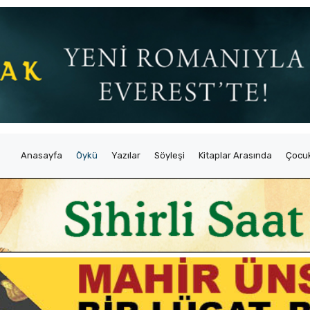
Anasayfa
Öykü
Yazılar
Söyleşi
Kitaplar Arasında
Çocuk