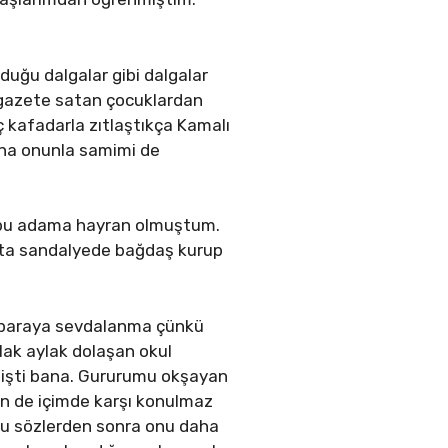
duğu dalgalar gibi dalgalar
 gazete satan çocuklardan
ç kafadarla zıtlaştıkça Kamalı
ına onunla samimi de
lü bu adama hayran olmuştum.
hta sandalyede bağdaş kurup
ın paraya sevdalanma çünkü
lak aylak dolaşan okul
emişti bana. Gururumu okşayan
için de içimde karşı konulmaz
 Bu sözlerden sonra onu daha