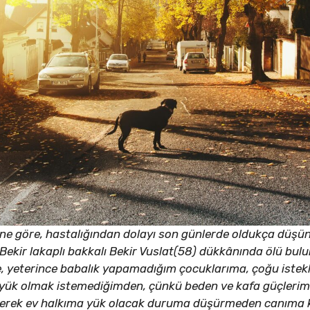
ne göre, hastalığından dolayı son günlerde oldukça düşünc
Bekir lakaplı bakkalı Bekir Vuslat(58) dükkânında ölü bul
e, yeterince babalık yapamadığım çocuklarıma, çoğu istekle
yük olmak istemediğimden, çünkü beden ve kafa güçlerim
 gerek ev halkıma yük olacak duruma düşürmeden canıma