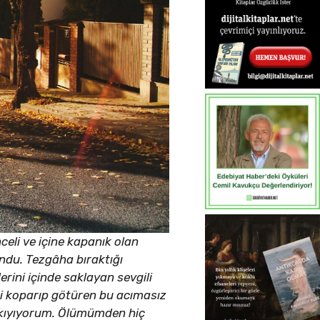
eli ve içine kapanık olan
undu. Tezgâha bıraktığı
rini içinde saklayan sevgili
i koparıp götüren bu acımasız
 kıyıyorum. Ölümümden hiç