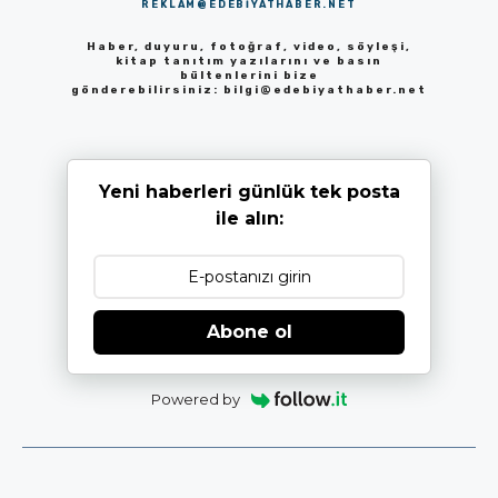
REKLAM@EDEBIYATHABER.NET
Haber, duyuru, fotoğraf, video, söyleşi,
kitap tanıtım yazılarını ve basın
bültenlerini bize
gönderebilirsiniz:
bilgi@edebiyathaber.net
Yeni haberleri günlük tek posta
ile alın:
Abone ol
Powered by