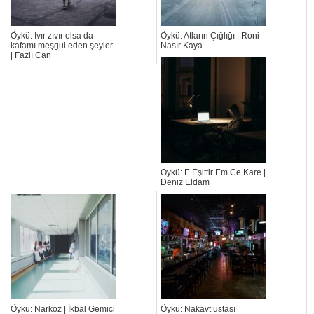
Öykü: Ivır zıvır olsa da
Öykü: Atların Çığlığı | Roni
kafamı meşgul eden şeyler
Nasır Kaya
| Fazlı Can
Öykü: E Eşittir Em Ce Kare |
Deniz Eldam
Öykü: Narkoz | İkbal Gemici
Öykü: Nakavt ustası