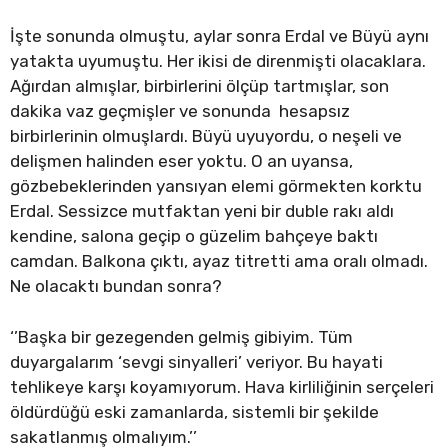
İşte sonunda olmuştu, aylar sonra Erdal ve Büyü aynı
yatakta uyumuştu. Her ikisi de direnmişti olacaklara.
Ağırdan almışlar, birbirlerini ölçüp tartmışlar, son
dakika vaz geçmişler ve sonunda hesapsız
birbirlerinin olmuşlardı. Büyü uyuyordu, o neşeli ve
delişmen halinden eser yoktu. O an uyansa,
gözbebeklerinden yansıyan elemi görmekten korktu
Erdal. Sessizce mutfaktan yeni bir duble rakı aldı
kendine, salona geçip o güzelim bahçeye baktı
camdan. Balkona çıktı, ayaz titretti ama oralı olmadı.
Ne olacaktı bundan sonra?
‘’Başka bir gezegenden gelmiş gibiyim. Tüm
duyargalarım ‘sevgi sinyalleri’ veriyor. Bu hayati
tehlikeye karşı koyamıyorum. Hava kirliliğinin serçeleri
öldürdüğü eski zamanlarda, sistemli bir şekilde
sakatlanmış olmalıyım.’’