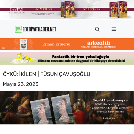
İçeriğe
atla
Menü
ÖYKÜ: İKILEM | FÜSUN ÇAVUŞOĞLU
Mayıs 23, 2023