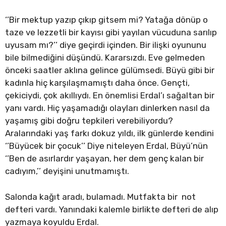
‘’Bir mektup yazıp çıkıp gitsem mi? Yatağa dönüp o
taze ve lezzetli bir kayısı gibi yayılan vücuduna sarılıp
uyusam mı?’’ diye geçirdi içinden. Bir ilişki oyununu
bile bilmediğini düşündü. Kararsızdı. Eve gelmeden
önceki saatler aklına gelince gülümsedi. Büyü gibi bir
kadınla hiç karşılaşmamıştı daha önce. Gençti,
çekiciydi, çok akıllıydı. En önemlisi Erdal’ı sağaltan bir
yanı vardı. Hiç yaşamadığı olayları dinlerken nasıl da
yaşamış gibi doğru tepkileri verebiliyordu?
Aralarındaki yaş farkı dokuz yıldı, ilk günlerde kendini
‘’Büyücek bir çocuk’’ Diye niteleyen Erdal, Büyü’nün
‘’Ben de asırlardır yaşayan, her dem genç kalan bir
cadıyım,’’ deyişini unutmamıştı.
Salonda kağıt aradı, bulamadı. Mutfakta bir not
defteri vardı. Yanındaki kalemle birlikte defteri de alıp
yazmaya koyuldu Erdal.