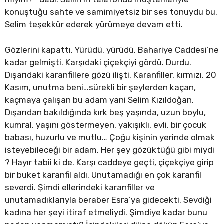
konuştuğu sahte ve samimiyetsiz bir ses tonuydu bu.
Selim teşekkür ederek yürümeye devam etti.
Gözlerini kapattı. Yürüdü, yürüdü. Bahariye Caddesi’ne
kadar gelmişti. Karşıdaki çiçekçiyi gördü. Durdu.
Dışarıdaki karanfillere gözü ilişti. Karanfiller, kırmızı, 20
Kasım, unutma beni…sürekli bir şeylerden kaçan,
kaçmaya çalışan bu adam yani Selim Kızıldoğan.
Dışarıdan bakıldığında kırk beş yaşında, uzun boylu,
kumral, yaşını göstermeyen, yakışıklı, evli, bir çocuk
babası, huzurlu ve mutlu… Çoğu kişinin yerinde olmak
isteyebileceği bir adam. Her şey gözüktüğü gibi miydi
? Hayır tabii ki de. Karşı caddeye geçti, çiçekçiye girip
bir buket karanfil aldı. Unutamadığı en çok karanfil
severdi. Şimdi ellerindeki karanfiller ve
unutamadıklarıyla beraber Esra’ya gidecekti. Sevdiği
kadına her şeyi itiraf etmeliydi. Şimdiye kadar bunu