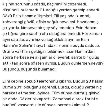
kişinin sorununu çözdü, kaçınınkini çözemedi,
düşündü, bulamadı. Oturduğu yerden gerinip esnedi.
Gözü Esin Hanım’a ilişmişti. Elli yaşında, kumral,
kahverengi gözlü, ofisin soğuk nevalesi. Hazırlanmış
çıkıyordu, kimseye bir şey söylemeden. Esin Hanım
çıktığına göre saatin altı olduğuna emindi. Her zaman
aynı saatte, aynı hız ve soğuklukla ayrılan Esin
Hanım’ın Selim’in hayatındaki izlenimi buydu sadece.
Gitme vaktinin geldiğini bildirmek. Esin Hanım’dan
sonra herkese iyi akşamlar dileyerek sahte bir gülüş
attıktan sonra ofisten ayrıldı. Bugün günlerden neydi?
Düşündü, düşündü bulamadı.
Elini cebine sokup telefonunu çıkardı. Bugün 20 Kasım
Cuma 2011 olduğunu öğrendi. Durdu, olduğu yerde hiç
hareket etmeden, öylece. Tüm dünya durmuş gibiydi
bir anda. Gözlerini kapattı. Zamansal olarak tarihte
bugünü yaşıyordu. İç dünyası nerede kalmıştı?