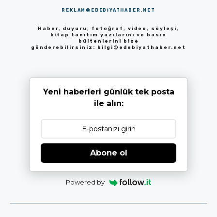
REKLAM@EDEBIYATHABER.NET
Haber, duyuru, fotoğraf, video, söyleşi,
kitap tanıtım yazılarını ve basın
bültenlerini bize
gönderebilirsiniz:
bilgi@edebiyathaber.net
Yeni haberleri günlük tek posta
ile alın:
Abone ol
Powered by