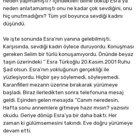
neden yapmamıştı? İçindekileri diline döküp Esra’ya
neden anlatamamıştı onu ne kadar çok sevdiğini, onu
hiç unutmadığını? Tüm yol boyunca sevdiği kadını
düşündü.
Ve işte sonunda Esra’nın yanına gelebilmişti.
Karşısında, sevdiği kadın öylece duruyordu. Konuşması
gereken Selim bir türlü konuşamıyordu. Önünde beyaz
taşın üzerindeki ‘’ Esra Türkoğlu 20.Kasım.2001 Ruhu
Şad olsun. Esra’nın yokluğunun gerçekliği ile
yüzleşiyordu. Hiçbir şey söylemedi, söyleyemedi.
Karanfilleri mezarın üzerine bırakarak yürümeye
başladı. Biraz ilerledikten sonra telefonuna mesaj
geldi. Eşinden gelen mesajda ‘’Canım neredesin,
Hafta sonu annemlere gitmeye hazır mısın? yazısını
okudu. Geriye dönüp Esra’ya bir daha baktı. Her
zaman ki gülümsemesini takındı. Eve doğru yürümeye
devam etti.