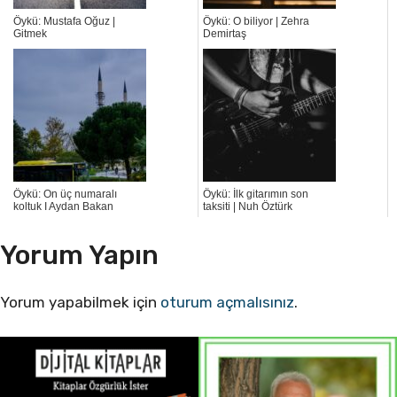
Öykü: Mustafa Oğuz |
Öykü: O biliyor | Zehra
Gitmek
Demirtaş
Öykü: On üç numaralı
Öykü: İlk gitarımın son
koltuk I Aydan Bakan
taksiti | Nuh Öztürk
Yorum Yapın
Yorum yapabilmek için
oturum açmalısınız
.