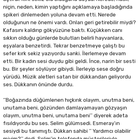
niçin, neden, kimin yaptığını açıklamaya başladığında
spikeri dinlemeden yoluna devam etti. Nerede
olduğunun ne önemi vardı. Onları geri getirebilir miydi?
Kafasını kaldırıp gökyüzüne baktı. Küçükken canı
sıkkın olduğu günlerde bulutları belirli hayvanlara,
eşyalara benzetirdi. Tekrar benzetmeye çalıştı bu
sefer kırk sekiz yazıyordu sanki. İlerlemeye devam
etti. Bir kadın sesi duydu gibi geldi. İnce, narin bir sesti
bu. Bir şeyler söylüyor gibiydi. İlerleyip sese doğru
yürüdü. Müzik aletleri satan bir dükkandan geliyordu
ses. Dükkanın önünde durdu.
‘’Boğazında düğümlenen hıçkırık olayım, unutma beni,
unutama beni, gözünden damlayamayan gözyaşın
olayım, unutma beni, unutama beni’’ diyerek adeta
fısıldıyordu bu ses. Selim gülümsedi. Esmeray’ın
sesiydi bu tanımıştı. Dükkan sahibi ‘’ Yardımcı olabilir
miyim?’’ dedi. Selim’in telefonda müşterileriyle