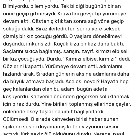
Bilmiyordu, bilemiyordu. Tek bildiği bugünün bir an
önce geçip gitmesiydi. Kravatını gevşetip yürümeye
devam etti. Ofisten çıktıktan sonra sağ yöne geçip
sokağa daldı. Biraz ilerledikten sonra yere seksek
çizmiş bir kız çocuğu gördü. O yaşlara dönebilmeyi
düşündü, imkansızdı. Küçük kıza bir kez daha baktı.
Saçlarını sıkıca bağlamış, sarışın, zayıf, kırmızı elbiseli
bir kız çocuğuydu. Durdu. ‘’Kırmızı elbise, kırmızı.’’ dedi.
Gözlerini kapattı. Yürümeye devam etti, adımlarını
hızlandırarak. Sıradan günlerin aksine adımlarını daha
da büyük atmaya başladı. Acelesi neydi? Hayata hep
geç kalanlardan olan bu adam, bugün adeta
koşuyordu. Kahvenin önünden geçerken soluklanmak
için biraz durdu. Yine birileri toplanmış ellerinde çaylar,
önlerinde okey taşlarına ümit bağlıyorlardı.
Gülümsedi. O sırada kahveden birisi haber sunan
spikerin sesini duyamamış ki televizyonun sesini
açtırdı. Kırk sekiz ölü olduğunu duydu. Nerede, nasıl,