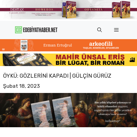
İçeriğe
atla
Menü
ÖYKÜ: GÖZLERINI KAPADI | GÜLÇIN GÜRÜZ
Şubat 18, 2023