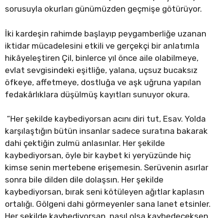
sorusuyla okurları günümüzden geçmişe götürüyor.
İki kardeşin rahimde başlayıp peygamberliğe uzanan
iktidar mücadelesini etkili ve gerçekçi bir anlatımla
hikâyeleştiren Çil, binlerce yıl önce aile olabilmeye,
evlat sevgisindeki eşitliğe, yalana, uçsuz bucaksız
öfkeye, affetmeye, dostluğa ve aşk uğruna yapılan
fedakârlıklara düşülmüş kayıtları sunuyor okura.
“Her şekilde kaybediyorsan acını diri tut, Esav. Yolda
karşılaştığın bütün insanlar sadece suratına bakarak
dahi çektiğin zulmü anlasınlar. Her şekilde
kaybediyorsan, öyle bir kaybet ki yeryüzünde hiç
kimse senin mertebene erişemesin. Serüvenin asırlar
sonra bile dilden dile dolaşsın. Her şekilde
kaybediyorsan, bırak seni kötüleyen ağıtlar kaplasın
ortalığı. Gölgeni dahi görmeyenler sana lanet etsinler.
Her şekilde kaybediyorsan, nasıl olsa kaybedeceksen,