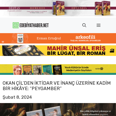
İçeriğe
atla
Menü
OKAN ÇIL’DEN IKTIDAR VE INANÇ ÜZERINE KADIM
BIR HIKÂYE: “PEYGAMBER”
Şubat 8, 2024