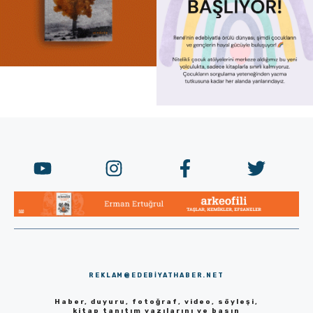
REKLAM@EDEBIYATHABER.NET
Haber, duyuru, fotoğraf, video, söyleşi,
kitap tanıtım yazılarını ve basın