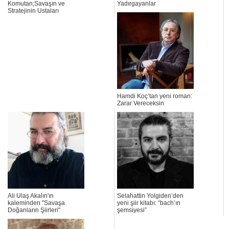
Komutan;Savaşın ve
Yadırgayanlar
Stratejinin Ustaları
Hamdi Koç’tan yeni roman:
Zarar Vereceksin
Ali Ulaş Akalın'ın
Selahattin Yolgiden’den
kaleminden "Savaşa
yeni şiir kitabı: “bach’ın
Doğanların Şiirleri"
şemsiyesi”