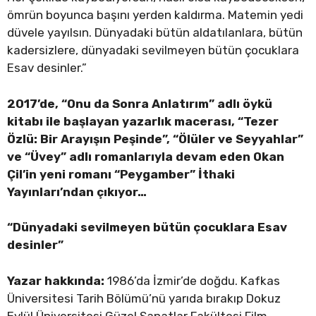
ömrün boyunca başını yerden kaldırma. Matemin yedi
düvele yayılsın. Dünyadaki bütün aldatılanlara, bütün
kadersizlere, dünyadaki sevilmeyen bütün çocuklara
Esav desinler.”
2017’de, “Onu da Sonra Anlatırım” adlı öykü
kitabı ile başlayan yazarlık macerası, “Tezer
Özlü: Bir Arayışın Peşinde”, “Ölüler ve Seyyahlar”
ve “Üvey” adlı romanlarıyla devam eden Okan
Çil’in yeni romanı “Peygamber” İthaki
Yayınları’ndan çıkıyor…
“Dünyadaki sevilmeyen bütün çocuklara Esav
desinler”
Yazar hakkında:
1986’da İzmir’de doğdu. Kafkas
Üniversitesi Tarih Bölümü’nü yarıda bırakıp Dokuz
Eylül Üniversitesi Güzel Sanatlar Fakültesi Film