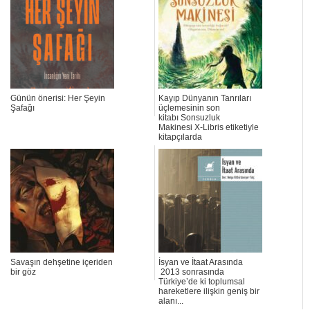
Günün önerisi: Her Şeyin
Kayıp Dünyanın Tanrıları
Şafağı
üçlemesinin son
kitabı Sonsuzluk
Makinesi X-Libris etiketiyle
kitapçılarda
Savaşın dehşetine içeriden
İsyan ve İtaat Arasında
bir göz
2013 sonrasında
Türkiye’de ki toplumsal
hareketlere ilişkin geniş bir
alanı...