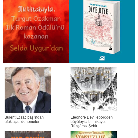
Bülent Eczacıbaşı'ndan
Eleonore Devillepoix'den
ufuk açıcı denemeler
büyüleyici bir hikâye:
Rüzgârsız Şehir