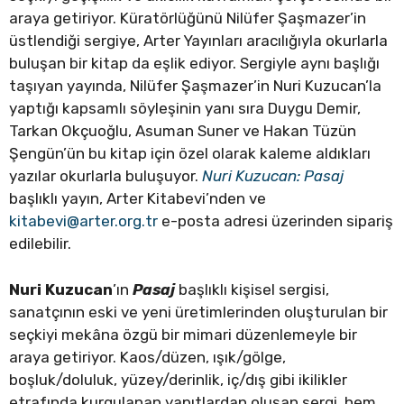
araya getiriyor. Küratörlüğünü Nilüfer Şaşmazer’in
üstlendiği sergiye, Arter Yayınları aracılığıyla okurlarla
buluşan bir kitap da eşlik ediyor. Sergiyle aynı başlığı
taşıyan yayında, Nilüfer Şaşmazer’in Nuri Kuzucan’la
yaptığı kapsamlı söyleşinin yanı sıra Duygu Demir,
Tarkan Okçuoğlu, Asuman Suner ve Hakan Tüzün
Şengün’ün bu kitap için özel olarak kaleme aldıkları
yazılar okurlarla buluşuyor.
Nuri Kuzucan: Pasaj
başlıklı yayın, Arter Kitabevi’nden ve
kitabevi@arter.org.tr
e-posta adresi üzerinden sipariş
edilebilir.
Nuri Kuzucan
’ın
Pasaj
başlıklı kişisel sergisi,
sanatçının eski ve yeni üretimlerinden oluşturulan bir
seçkiyi mekâna özgü bir mimari düzenlemeyle bir
araya getiriyor. Kaos/düzen, ışık/gölge,
boşluk/doluluk, yüzey/derinlik, iç/dış gibi ikilikler
etrafında kurgulanan yapıtlardan oluşan sergi, hem