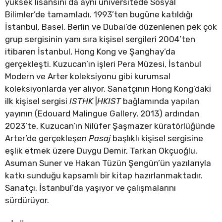
yüksek lisansını da aynı üniversitede Sosyal
Bilimler’de tamamladı. 1993’ten bugüne katıldığı
İstanbul, Basel, Berlin ve Dubai’de düzenlenen pek çok
grup sergisinin yanı sıra kişisel sergileri 2004’ten
itibaren İstanbul, Hong Kong ve Şanghay’da
gerçekleşti. Kuzucan’ın işleri Pera Müzesi, İstanbul
Modern ve Arter koleksiyonu gibi kurumsal
koleksiyonlarda yer alıyor. Sanatçının Hong Kong’daki
ilk kişisel sergisi
ISTHK
|
HKIST
bağlamında yapılan
yayının (Edouard Malingue Gallery, 2013) ardından
2023’te, Kuzucan’ın Nilüfer Şaşmazer küratörlüğünde
Arter’de gerçekleşen
Pasaj
başlıklı kişisel sergisine
eşlik etmek üzere Duygu Demir, Tarkan Okçuoğlu,
Asuman Suner ve Hakan Tüzün Şengün’ün yazılarıyla
katkı sunduğu kapsamlı bir kitap hazırlanmaktadır.
Sanatçı, İstanbul’da yaşıyor ve çalışmalarını
sürdürüyor.