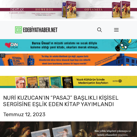
İçeriğe
atla
Menü
NURI KUZUCAN’IN “PASAJ” BAŞLIKLI KIŞISEL
SERGISINE EŞLIK EDEN KITAP YAYIMLANDI
Temmuz 12, 2023