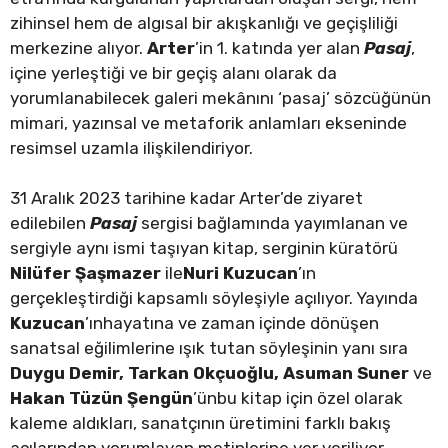
zihinsel hem de algısal bir akışkanlığı ve geçişliliği
merkezine alıyor.
Arter
’in 1. katında yer alan
Pasaj
,
içine yerleştiği ve bir geçiş alanı olarak da
yorumlanabilecek galeri mekânını ‘pasaj’ sözcüğünün
mimari, yazınsal ve metaforik anlamları ekseninde
resimsel uzamla ilişkilendiriyor.
31 Aralık 2023 tarihine kadar Arter’de ziyaret
edilebilen
Pasaj
sergisi bağlamında yayımlanan ve
sergiyle aynı ismi taşıyan kitap, serginin küratörü
Nilüfer Şaşmazer
ile
Nuri Kuzucan
’ın
gerçekleştirdiği kapsamlı söyleşiyle açılıyor. Yayında
Kuzucan
’ınhayatına ve zaman içinde dönüşen
sanatsal eğilimlerine ışık tutan söyleşinin yanı sıra
Duygu Demir, Tarkan Okçuoğlu, Asuman Suner
ve
Hakan Tüzün Şengün
’ünbu kitap için özel olarak
kaleme aldıkları, sanatçının üretimini farklı bakış