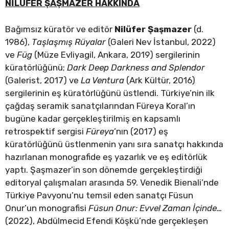
NİLÜFER ŞAŞMAZER
HAKKINDA
Bağımsız küratör ve editör
Nilüfer Şaşmazer
(d.
1986),
Taşlaşmış Rüyalar
(Galeri Nev İstanbul, 2022)
ve
Füg
(Müze Evliyagil, Ankara, 2019) sergilerinin
küratörlüğünü;
Dark Deep Darkness and Splendor
(Galerist, 2017) ve
La Ventura
(Ark Kültür, 2016)
sergilerinin eş küratörlüğünü üstlendi. Türkiye’nin ilk
çağdaş seramik sanatçılarından Füreya Koral’ın
bugüne kadar gerçekleştirilmiş en kapsamlı
retrospektif sergisi
Füreya
’nın (2017) eş
küratörlüğünü üstlenmenin yanı sıra sanatçı hakkında
hazırlanan monografide eş yazarlık ve eş editörlük
yaptı. Şaşmazer’in son dönemde gerçekleştirdiği
editoryal çalışmaları arasında 59. Venedik Bienali’nde
Türkiye Pavyonu’nu temsil eden sanatçı Füsun
Onur’un monografisi
Füsun Onur: Evvel Zaman İçinde…
(2022), Abdülmecid Efendi Köşkü’nde gerçekleşen