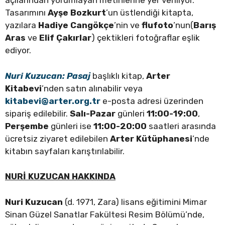
açılarından yorumlayan metinlerine yer veriliyor.
Tasarımını
Ayşe Bozkurt
’un üstlendiği kitapta,
yazılara
Hadiye Cangökçe
’nin ve
flufoto
’nun(
Barış
Aras
ve
Elif Çakırlar
) çektikleri fotoğraflar eşlik
ediyor.
Nuri Kuzucan: Pasaj
başlıklı kitap,
Arter
Kitabevi
’nden satın alınabilir veya
kitabevi@arter.org.tr
e-posta adresi üzerinden
sipariş edilebilir.
Salı-Pazar
günleri
11:00-19:00
,
Perşembe
günleri ise
11:00-20:00
saatleri arasında
ücretsiz ziyaret edilebilen
Arter Kütüphanesi
’nde
kitabın sayfaları karıştırılabilir.
NURİ KUZUCAN HAKKINDA
Nuri Kuzucan
(d. 1971, Zara) lisans eğitimini Mimar
Sinan Güzel Sanatlar Fakültesi Resim Bölümü’nde,